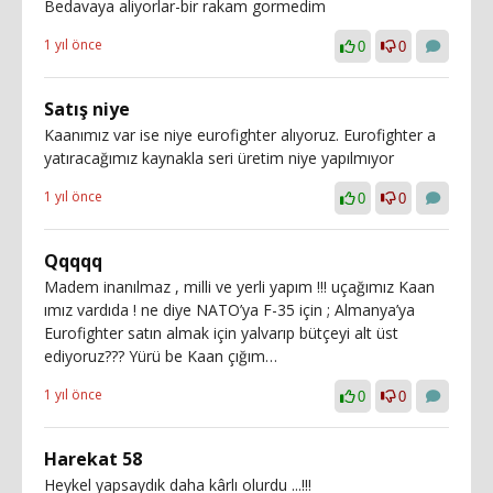
Bedavaya aliyorlar-bir rakam gormedim
1 yıl önce
0
0
Satış niye
Kaanımız var ise niye eurofighter alıyoruz. Eurofighter a
yatıracağımız kaynakla seri üretim niye yapılmıyor
1 yıl önce
0
0
Qqqqq
Madem inanılmaz , milli ve yerli yapım !!! uçağımız Kaan
ımız vardıda ! ne diye NATO’ya F-35 için ; Almanya’ya
Eurofighter satın almak için yalvarıp bütçeyi alt üst
ediyoruz??? Yürü be Kaan çığım…
1 yıl önce
0
0
Harekat 58
Heykel yapsaydık daha kârlı olurdu ...!!!