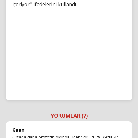
içeriyor." ifadelerini kullandı.
YORUMLAR (7)
Kaan
Ortada daha prototip dışında uçak yok. 2028-29’da 4.5