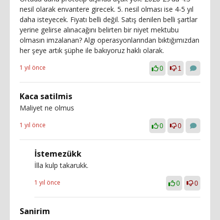
nesil olarak envantere girecek. 5. nesil olması ise 4-5 yıl
daha isteyecek. Fiyatı belli değil. Satış denilen belli şartlar
yerine gelirse alınacağını belirten bir niyet mektubu
olmasın imzalanan? Algı operasyonlarından bıktığımızdan
her şeye artık şüphe ile bakıyoruz haklı olarak.
1 yıl önce
0
1
Kaca satilmis
Maliyet ne olmus
1 yıl önce
0
0
İstemezükk
İlla kulp takarukk.
1 yıl önce
0
0
Sanirim