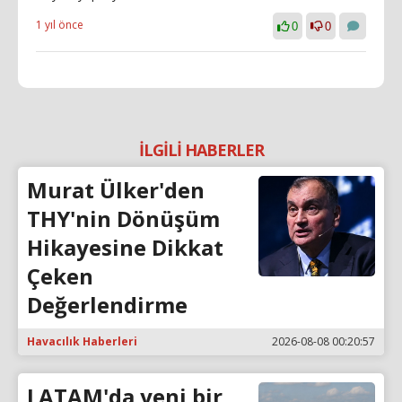
1 yıl önce
0
0
İLGİLİ HABERLER
Murat Ülker'den
THY'nin Dönüşüm
Hikayesine Dikkat
Çeken
Değerlendirme
Havacılık Haberleri
2026-08-08 00:20:57
LATAM'da yeni bir