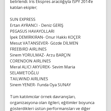
belirlendi. İris Ekspres aracılığıyla ISPY 2014’e
katılan ekipler;
SUN EXPRESS
Ertan AYRANCI - Deniz GERİŞ
PEGASUS HAVAYOLLARI
İpek DEMİRKIRAN- Onur Hakkı KOÇER
Mesut VATANSEVER- Gözde DİLMEN
FREEBIRD AIRLINES
Sinem YORULMAZ- Arzu BARÇIN
CORENDON AIRLINES
Meral ALICI AKYÜREK- Sevim Maria
SELAMETOĞLU
TAILWIND AIRLINES
Sinem YENER- Funda Oya SUNAY
Tüm katılımcılar örnek davranışları,
organizasyona olan ilgileri, eğitimler boyunca
gösterdikleri üstün performansları ve diğer