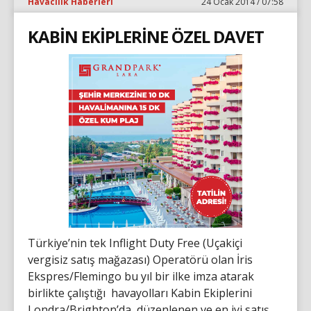
Havacılık Haberleri
24 Ocak 2014 / 07:58
KABİN EKİPLERİNE ÖZEL DAVET
Türkiye’nin tek Inflight Duty Free (Uçakiçi
vergisiz satış mağazası) Operatörü olan İris
Ekspres/Flemingo bu yıl bir ilke imza atarak
birlikte çalıştığı havayolları Kabin Ekiplerini
Londra/Brighton’da düzenlenen ve en iyi satış