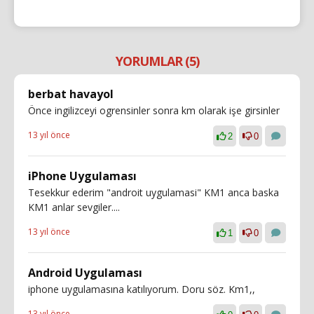
YORUMLAR (5)
berbat havayol
Önce ingilizceyi ogrensinler sonra km olarak işe girsinler
13 yıl önce
2
0
iPhone Uygulaması
Tesekkur ederim "androit uygulamasi" KM1 anca baska
KM1 anlar sevgiler....
13 yıl önce
1
0
Android Uygulaması
iphone uygulamasına katılıyorum. Doru söz. Km1,,
13 yıl önce