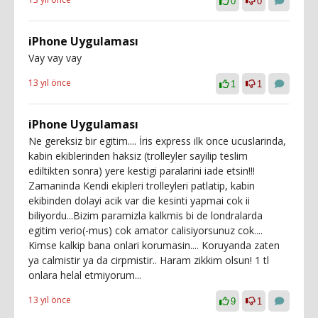
0
0
iPhone Uygulaması
Vay vay vay
13 yıl önce
1
1
iPhone Uygulaması
Ne gereksiz bir egitim.... İris express ilk once ucuslarinda,
kabin ekiblerinden haksiz (trolleyler sayilip teslim
ediltikten sonra) yere kestigi paralarini iade etsin!!!
Zamaninda Kendi ekipleri trolleyleri patlatip, kabin
ekibinden dolayi acik var die kesinti yapmai cok ii
biliyordu...Bizim paramizla kalkmis bi de londralarda
egitim verio(-mus) cok amator calisiyorsunuz cok....
Kimse kalkip bana onlari korumasin.... Koruyanda zaten
ya calmistir ya da cirpmistir.. Haram zikkim olsun! 1 tl
onlara helal etmiyorum...
13 yıl önce
9
1