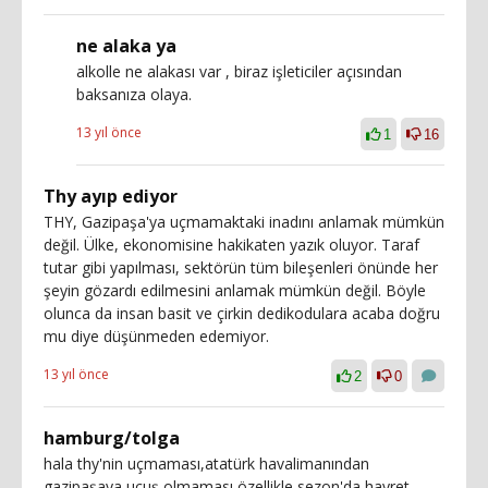
ne alaka ya
alkolle ne alakası var , biraz işleticiler açısından
baksanıza olaya.
13 yıl önce
1
16
Thy ayıp ediyor
THY, Gazipaşa'ya uçmamaktaki inadını anlamak mümkün
değil. Ülke, ekonomisine hakikaten yazık oluyor. Taraf
tutar gibi yapılması, sektörün tüm bileşenleri önünde her
şeyin gözardı edilmesini anlamak mümkün değil. Böyle
olunca da insan basit ve çirkin dedikodulara acaba doğru
mu diye düşünmeden edemiyor.
13 yıl önce
2
0
hamburg/tolga
hala thy'nin uçmaması,atatürk havalimanından
gazipaşaya uçuş olmaması,özellikle sezon'da hayret