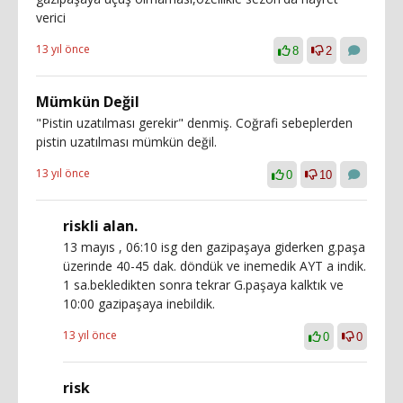
verici
13 yıl önce
8
2
Mümkün Değil
"Pistin uzatılması gerekir" denmiş. Coğrafi sebeplerden
pistin uzatılması mümkün değil.
13 yıl önce
0
10
riskli alan.
13 mayıs , 06:10 isg den gazipaşaya giderken g.paşa
üzerinde 40-45 dak. döndük ve inemedik AYT a indik.
1 sa.bekledikten sonra tekrar G.paşaya kalktık ve
10:00 gazipaşaya inebildik.
13 yıl önce
0
0
risk