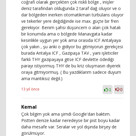
coğrafi olarak gerçekten çok riskli bölge , inişler
deniz tarafından olduğunda 2 taraf dağ oluyor ve o
dar bölgeden inerken otomatikman türbülans oluyor
ve tekerler yere değdiğinde ise max. güçte bir fren
gerekiyor. Benim şahsi düşüncem o alan çok hatalı
bir konumda ama o bölgede Manavgata kadar
kesinlikle uygun yer yok ama orasıda ICF Antalyaya
çok yakın , şu anki o gidiyor bu gitmiyorun gerekçesi
burada Antalya ICF , Gazipaşa TAV , yani işleticiler
farklı THY gazipaşaya gitse ICF devlette ödediği
parayı istiyormuş THY de bu kriz oluşmasın diyerek
oraya gitmiyormuş. ( Bu yazdıklarım sadece duyum
ama mantıksız değil.)
13 yıl önce
1
0
Kemal
Çok bilgim yok ama şimdi Google'dan baktım.
Pistten denize kadar neredeyse bir pist boyu kadar
daha mesafe var. Seralar ve yol dışında birşey de
görülmüyor.