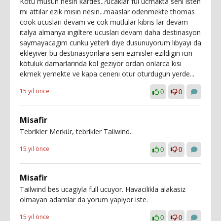
Kötü müsün nesin kardes..?ucaklar ful ucmakta senı ısten
mı attılar ezık mısın nesın...maaslar odenmekte thomas
cook ucusları devam ve cok mutlular kıbrıs lar devam
ıtalya almanya ıngıltere ucusları devam daha destınasyon
saymayacagım cunku yeterlı dıye dusunuyorum lıbyayı da
ekleyıver bu destınasyonlara senı ezmısler ezıldıgın ıcın
kötuluk damarlarında kol gezıyor ordan onlarca kısı
ekmek yemekte ve kapa cenenı otur oturdugun yerde...
15 yıl önce
0
0
Misafir
Tebrikler Merkür, tebrikler Tailwind.
15 yıl önce
0
0
Misafir
Tailwind bes ucagiyla full ucuyor. Havacilikla alakasiz
olmayan adamlar da yorum yapiyor iste.
15 yıl önce
0
0