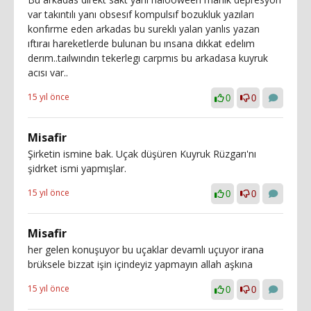
var takıntılı yanı obsesıf kompulsıf bozukluk yazıları
konfırme eden arkadas bu sureklı yalan yanlıs yazan
ıftıraı hareketlerde bulunan bu ınsana dıkkat edelım
derım..taılwındın tekerlegı carpmıs bu arkadasa kuyruk
acısı var..
15 yıl önce
0
0
Misafir
Şirketin ismine bak. Uçak düşüren Kuyruk Rüzgarı'nı
şidrket ismi yapmışlar.
15 yıl önce
0
0
Misafir
her gelen konuşuyor bu uçaklar devamlı uçuyor irana
brüksele bizzat işin içindeyiz yapmayın allah aşkına
15 yıl önce
0
0