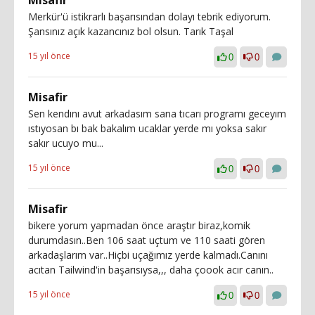
Merkür'ü istikrarlı başarısından dolayı tebrik ediyorum.
Şansınız açık kazancınız bol olsun. Tarık Taşal
15 yıl önce
0
0
Misafir
Sen kendını avut arkadasım sana tıcarı programı geceyım
ıstıyosan bı bak bakalım ucaklar yerde mı yoksa sakır
sakır ucuyo mu...
15 yıl önce
0
0
Misafir
bikere yorum yapmadan önce araştır biraz,komik
durumdasın..Ben 106 saat uçtum ve 110 saati gören
arkadaşlarım var..Hiçbi uçağımız yerde kalmadı.Canını
acıtan Tailwind'in başarısıysa,,, daha çoook acır canın..
15 yıl önce
0
0