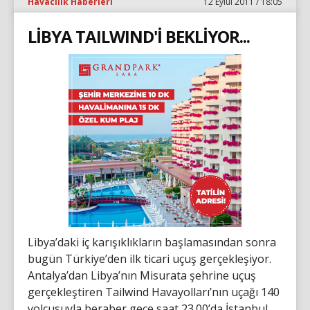
Havacılık Haberleri
12 Eylül 2011 / 18:05
LİBYA TAILWIND'İ BEKLİYOR...
Libya’daki iç karışıklıkların başlamasından sonra
bugün Türkiye’den ilk ticari uçuş gerçekleşiyor.
Antalya’dan Libya’nın Misurata şehrine uçuş
gerçekleştiren Tailwind Havayolları’nın uçağı 140
yolcusuyla beraber gece saat 23.00’da İstanbul