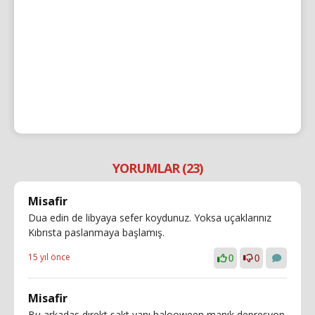
YORUMLAR (23)
Misafir
Dua edin de libyaya sefer koydunuz. Yoksa uçaklarınız
Kıbrısta paslanmaya başlamış.
15 yıl önce
0
0
Misafir
Bu arkadas dırekt sakt yanı halooween manık depresyon