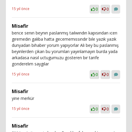
15 yıl önce
0
0
Misafir
bence senın beynın paslanmış taılwındın kapısından ıcerı
gıremedın galıba hatta gecememıssındır bıle yazık yazık
dunyadan bıhaber yorum yapıyorlar Ali bey bu paslanmış
beyinlerden çıkan bu yorumları yayınlamayın burda yada
arkadasa nasıl uctugumuzu gosteren bır tarıfe
gonderelım saygılar
15 yıl önce
0
0
Misafir
yine merkür
15 yıl önce
0
0
Misafir