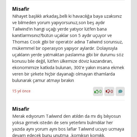
Misafir
Nihayet başlıklı arkadaş,belli ki havacılığa baya uzaksınız
ve bilmeden yorum yapıyorsunuz,son beş aydır
Tailwind'in hangi uçağı yerde yatıyor lütfen bana
kanıtlarmısınız?bütün uçaklar son 5 aydır uçuyor ve
Thomas Cook gibi bir operatör adına Tailwind sorunsuz,
mükemmel bir operasyon yapıyor aylardır. Dolayısıyla
uçakların yerde yatmaktan paslanma gibi bir durumu söz
konusu bile değil, lütfen ülkemize döviz kazandıran,
ekonomimize katkıda bulunan, 300'e yakın insana ekmek
veren bir şirkete hiçbir dayanağı olmayan ithamlarda
bulunarak çamur atmayı bırakın
15 yıl önce
0
0
Misafir
Merak edıyorum Taılwınd den atıldın da mı diş bılıyosun
yoksa gırmek ıstedın de senı yeterlımı bulmdılar her
yazıda aynı yorum aynı bos laflar Taılwınd ucuyo ucmaya
devam edecek bunu unutma ..komıksın komıkk.