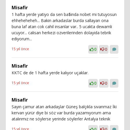
Misafir
1 hafta yerde yatiyo da sen ba$inda nobet mi tutuyosun
ehheheheheh... Bakin arkadaslar burda sallayan ona
buna laf atan cok cahil insanlar var.. 5 ucakta dewamli
ucuyor... calisan herkezi ozverilerinden dolayida tebrik
ediyorum...
15 yıl önce
0
0
Misafir
KKTC de de 1 hafta yerde kalıyor uçaklar.
15 yıl önce
0
0
Misafir
Sayın çamur atan arkadaşlar Güneş balçıkla sıvanmaz İki
kervan yürür diye bi söz var burda yazamıyorum ama
atalırımız ne söylerse yerinde söylerler Antalya teknik
15 yıl önce
0
0