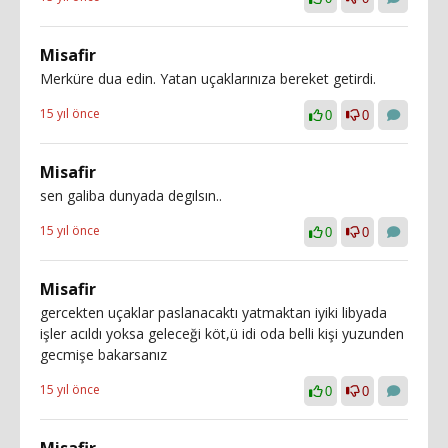
Misafir
Merküre dua edin. Yatan uçaklarınıza bereket getirdi.
15 yıl önce
0
0
Misafir
sen galiba dunyada degılsın..
15 yıl önce
0
0
Misafir
gercekten uçaklar paslanacaktı yatmaktan iyiki libyada
işler acıldı yoksa geleceği köt,ü idi oda belli kişi yuzunden
gecmişe bakarsanız
15 yıl önce
0
0
Misafir