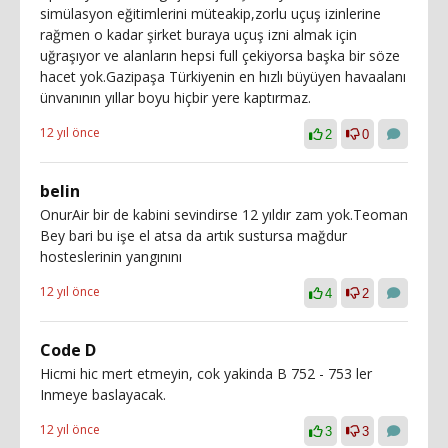
simülasyon eğitimlerini müteakip,zorlu uçuş izinlerine
rağmen o kadar şirket buraya uçuş izni almak için
uğraşıyor ve alanların hepsi full çekiyorsa başka bir söze
hacet yok.Gazipaşa Türkiyenin en hızlı büyüyen havaalanı
ünvanının yıllar boyu hiçbir yere kaptırmaz.
12 yıl önce
2
0
belin
OnurAir bir de kabini sevindirse 12 yıldır zam yok.Teoman
Bey bari bu işe el atsa da artık sustursa mağdur
hosteslerinin yangınını
12 yıl önce
4
2
Code D
Hicmi hic mert etmeyin, cok yakinda B 752 - 753 ler
Inmeye baslayacak.
12 yıl önce
3
3