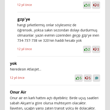
12 yıl önce
0
0
gzp'ye
hangi şirketlermiş onlar söyleseniz de
öğrensek...yoksa sakın sezondan dolayı durdurmuş
olmasınlar. yazın evimin üzerinden geçip gzp'ye inen
734-737-738 ve 320'nin haddi hesabı yok
12 yıl önce
2
3
yok
Neredesin AtlasJet...
12 yıl önce
5
5
Onur Air
Onur air en karlı hattını açtı diyebiliriz. Birde uçuş saatleri
sabah Akşam'a göre olursa muhteşem olacaktır.
İlaveten, uçağın yarısı zaten transit yolcu ile dolacaktır.