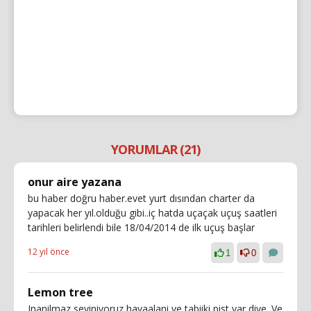
YORUMLAR (21)
onur aire yazana
bu haber doğru haber.evet yurt dısından charter da
yapacak her yıl.olduğu gibi..iç hatda uçaçak uçuş saatleri
tarihleri belirlendi bile 18/04/2014 de ilk uçuş başlar
12 yıl önce
1
0
Lemon tree
Inanilmaz seviniyoruz havaalani ve tabiiki pist var diye. Ve