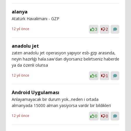
alanya
Atatürk Havalimanı - GZP
12 yıl önce
3
2
anadolu jet
zaten anadolu jet operasyon yapıyor esb-gzp arasında,
neyin hazırlığı hala.saw'dan diyorsanız belirtseniz haberde
ya da özenli olunsa
12 yıl önce
6
1
Android Uygulaması
Anlayamayacak bir durum yok...neden i ortada
almanyada 15000 alman yasiyorsa vardır bir bildikleri
12 yıl önce
0
0