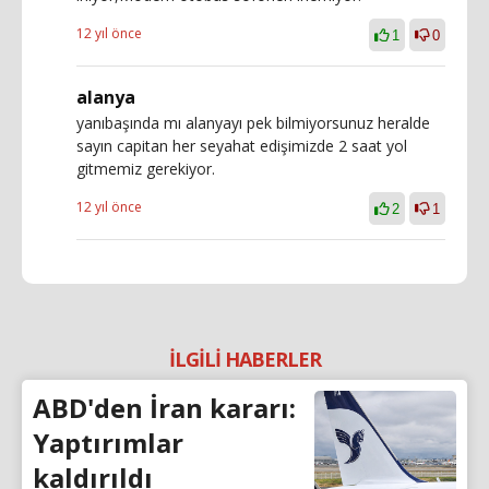
12 yıl önce
1
0
alanya
yanıbaşında mı alanyayı pek bilmiyorsunuz heralde
sayın capitan her seyahat edişimizde 2 saat yol
gitmemiz gerekiyor.
12 yıl önce
2
1
İLGİLİ HABERLER
ABD'den İran kararı:
Yaptırımlar
kaldırıldı