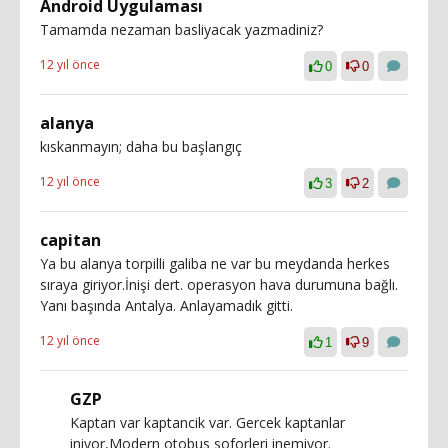
Android Uygulaması
Tamamda nezaman basliyacak yazmadiniz?
12 yıl önce
0
0
alanya
kıskanmayın; daha bu başlangıç
12 yıl önce
3
2
capitan
Ya bu alanya torpilli galiba ne var bu meydanda herkes
sıraya giriyor.İnişi dert. operasyon hava durumuna bağlı.
Yanı başında Antalya. Anlayamadık gitti.
12 yıl önce
1
9
GZP
Kaptan var kaptancik var. Gercek kaptanlar
iniyor,Modern otobus soforleri inemiyor.