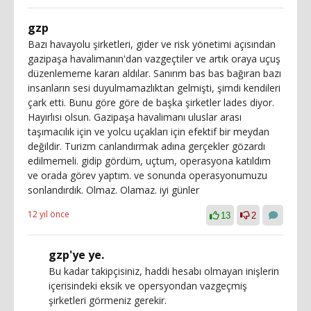
gzp
Bazı havayolu şirketleri, gider ve risk yönetimi açısından
gazipaşa havalimanın'dan vazgeçtiler ve artık oraya uçuş
düzenlememe kararı aldılar. Sanırım bas bas bağıran bazı
insanların sesi duyulmamazlıktan gelmişti, şimdi kendileri
çark etti. Bunu göre göre de başka şirketler lades diyor.
Hayırlısı olsun. Gazipaşa havalimanı uluslar arası
taşımacılık için ve yolcu uçakları için efektif bir meydan
değildir. Turizm canlandırmak adına gerçekler gözardı
edilmemeli. gidip gördüm, uçtum, operasyona katıldım
ve orada görev yaptım. ve sonunda operasyonumuzu
sonlandırdık. Olmaz. Olamaz. iyi günler
12 yıl önce
13
2
gzp'ye ye.
Bu kadar takipçisiniz, haddi hesabı olmayan inişlerin
içerisindeki eksik ve opersyondan vazgeçmiş
şirketleri görmeniz gerekir.