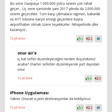
Bu sene Gazipaşa 1.000.000 yolcu sınırını çok rahat
geçer... Üç sene içerisinde yani 2017 yılında da 2.000.000
sınırını geçecektir. Tüm karşı çıkmalara rağmen, bakanlık
ve AYT lobisine karşın emeği geçenlere başta
airporthaber olmak üzere teşekkürler. Nihayetinde ülke
kazanıyor...
12 yıl önce
1
2
onur air'e
iç hat seferi düzenleyeceğini nerden düşündünüz
acaba? charter seferleri düzenleyecek yurt dışından
onur
12 yıl önce
0
2
iPhone Uygulaması
Yakisir Onurair e,yeni destinasyonlar da bekliyoruz
12 yıl önce
2
2