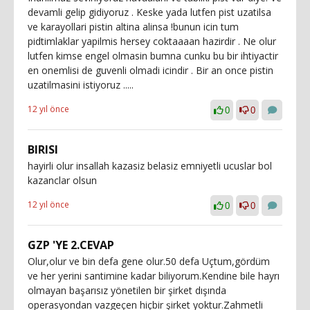
devamli gelip gidiyoruz . Keske yada lutfen pist uzatilsa
ve karayollari pistin altina alinsa !bunun icin tum
pidtimlaklar yapilmis hersey coktaaaan hazirdir . Ne olur
lutfen kimse engel olmasin bumna cunku bu bir ihtiyactir
en onemlisi de guvenli olmadi icindir . Bir an once pistin
uzatilmasini istiyoruz .....
12 yıl önce
0
0
BIRISI
hayirli olur insallah kazasiz belasiz emniyetli ucuslar bol
kazanclar olsun
12 yıl önce
0
0
GZP 'YE 2.CEVAP
Olur,olur ve bin defa gene olur.50 defa Uçtum,gördüm
ve her yerini santimine kadar biliyorum.Kendine bile hayrı
olmayan başarısız yönetilen bir şirket dışında
operasyondan vazgeçen hiçbir şirket yoktur.Zahmetli