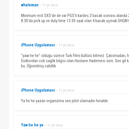
whaleman
~ 11 yıl önce
Minimum rest SXS'de de var PGS'li kardes.3 bacak sonrası alanda
8:30'da pick up ve duty time 13:30 saat olan 4 bacak uçmak.SHGM tal
iPhone Uygulaması
~ 11 yıl önce
"yaw he he" olduğu sürece Turk Filmi kültürü bitmez. Çalısmadan, 
Doktordan cok saglik bilgisi olan Hastane Hademesi seni. Sen git kapi
bu. Öğrenilmiş cahillik.
iPhone Uygulaması
~ 11 yıl önce
Ya he he yazan organizma sen pilot olamadın heralde
Yaw he he ye
~ 11 yıl önce