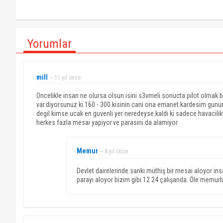
Yorumlar
mill
~ 11 yıl önce
Oncelikle insan ne olursa olsun isini s3vmeli.sonucta pilot olmak bir a
var.diyorsunuz ki.160 - 300 kisinin cani ona emanet.kardesim gun
degil kimse.ucak en guvenli yer neredeyse.kaldi ki sadece havacil
herkes fazla mesai yapiyor.ve parasini da alamiyor
Memur
~ 8 yıl önce
Devlet dairelerinde sanki müthiş bir mesai aloyor insan
parayı aloyor bizim gibi 12 24 çalışanda. Öle memurlu