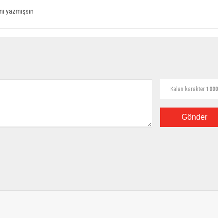
anı yazmışsın
Kalan karakter
1000
Gönder