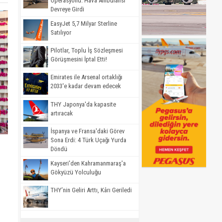
Operasyonu: Hava Ambulansı
Devreye Girdi
EasyJet 5,7 Milyar Sterline
Satılıyor
Pilotlar, Toplu İş Sözleşmesi
Görüşmesini İptal Etti!
Emirates ile Arsenal ortaklığı
2033'e kadar devam edecek
THY Japonya'da kapasite
artıracak
İspanya ve Fransa'daki Görev
Sona Erdi: 4 Türk Uçağı Yurda
Döndü
Kayseri'den Kahramanmaraş'a
Gökyüzü Yolculuğu
THY’nin Geliri Arttı, Kârı Geriledi