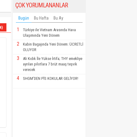
ÇOK YORUMLANANLAR
Bugün
Bu Hafta
Bu Ay
4)
1
Türkiye ile Vietnam Arasında Hava
Ulaşımında Yeni Dönem
2
Kabin Bagajında Yeni Dönem: ÜCRETLİ
OLUYOR
3
Ali Kıdık İle Yükse İrtifa; THY emekliye
ayrılan pilotlara 7 brüt maaş teşvik
verecek
4
SHGM'DEN PİS KOKULAR GELİYOR!