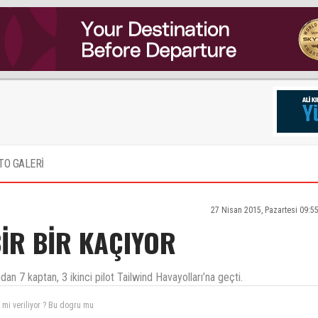
TO GALERİ
27 Nisan 2015, Pazartesi 09:5
İR BİR KAÇIYOR
n 7 kaptan, 3 ikinci pilot Tailwind Havayolları’na geçti.
patır patır istifa ediyor yaşanan haksızlıklar ve sömürünün karşısında