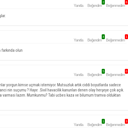
2
6
Yanıtla
Beğendim
Beğenmedim
lar.
4
1
Yanıtla
Beğendim
Beğenmedim
n farkında olun
5
0
Yanıtla
Beğendim
Beğenmedim
sanlar yorgun.kimse uçmak istemiyor. Mutsuzluk artık ciddi boyutlarda sadece
anci nin suçumu ? Hayır. .Sivil havacilik kanunları denen olay herşeye çok açık.
rkına varmasi lazım. Mumkunmu? Tabi ucbes kaza ve bilumum tramva olduktan
1
3
Yanıtla
Beğendim
Beğenmedim