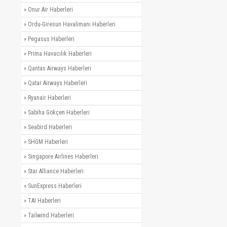
»
Onur Air Haberleri
»
Ordu-Giresun Havalimanı Haberleri
»
Pegasus Haberleri
»
Prima Havacılık Haberleri
»
Qantas Airways Haberleri
»
Qatar Airways Haberleri
»
Ryanair Haberleri
»
Sabiha Gökçen Haberleri
»
Seabird Haberleri
»
SHGM Haberleri
»
Singapore Airlines Haberleri
»
Star Alliance Haberleri
»
SunExpress Haberleri
»
TAI Haberleri
»
Tailwind Haberleri