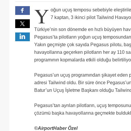
Minimum rest SXS'de de var PGS'li kardes.3 bacak 
Y
tekrar 8:30'da pick up ve duty time 13:30 saat olan 
"yaw he he" olduğu sürece Turk Filmi kültürü bitmez
oğun uçuş temposu sebebiyle eleştiri
Doktordan cok saglik bilgisi olan Hastane Hademesi se
Ya he he yazan organizma sen pilot olamadın heral
kültür bu. Öğrenilmiş cahillik.
Nasıl bir düşünce tarzı nasıl bir cehalet dolu yorum
7 kaptan, 3 ikinci pilot Tailwind Havayol
Oncelikle insan ne olursa olsun isini s3vmeli.sonucta p
stresi var.diyorsunuz ki.160 - 300 kisinin cani on
Güvenlik çok önemli. Ucuz diye Pegasus'a binmeyin 
Türkiye’nin son dönemde en hızlı büyüyen ha
fazla guvende degil kimse.ucak en guvenli yer nere
l kabin çok yorgun.guvenlik kimsenin umrunda değil.
Pegasus’ta pilotların yoğun uçuş temposundan ş
disinda hemen hemen herkes fazla mesai yapiyor.ve
Pegasus kabin ekibi artık yıllardır yapılmayan zaml
sadece kokpit değil kabin içler acısı. Safety yerlerd
Pegasus ta pilotlara cay kahve yemek icmek para ile
Yakın geçmişte çok sayıda Pegasus pilotu, baş
herşeye çok açık. Artık devletin buna müdahele edi
havayollarına geçerken pilotların her ay 110 saa
bilumum tramva olduktan sonra.
programının kopmalarda etkili olduğu belirtiliyo
Pegasus’un uçuş programından şikayet eden p
adresi Tailwind oldu. Bir süre önce Pegasus’un
Batur’un Uçuş İşletme Başkanı olduğu Tailwind, 
Pegasus’tan ayrılan pilotların, uçuş temposunun 
çözümü başka havayollarına geçmekte bulduklar
©AirportHaber Özel