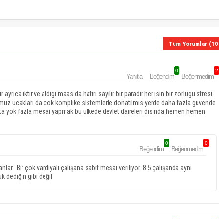
Tüm Yorumlar (10
0
2
Yanıtla
Beğendim
Beğenmedim
yricaliktir.ve aldigi maas da hatiri sayilir bir paradir.her isin bir zorlugu stresi
umuz ucaklari da cok komplike slstemlerle donatilmis.yerde daha fazla guvende
ikta yok fazla mesai yapmak.bu ulkede devlet daireleri disinda hemen hemen
0
0
Beğendim
Beğenmedim
lar.. Bir çok vardiyalı çalışana sabit mesai veriliyor. 8 5 çalışanda aynı
k dediğin gibi değil