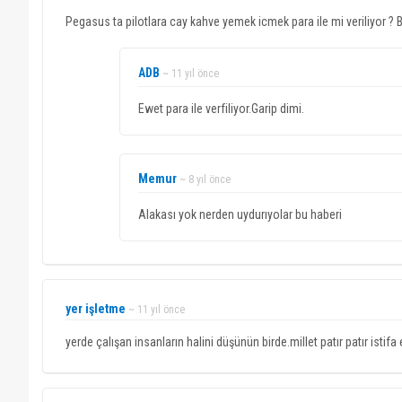
Pegasus ta pilotlara cay kahve yemek icmek para ile mi veriliyor ?
ADB
~ 11 yıl önce
Ewet para ile verfiliyor.Garip dimi.
Memur
~ 8 yıl önce
Alakası yok nerden uydurıyolar bu haberi
yer işletme
~ 11 yıl önce
yerde çalışan insanların halini düşünün birde.millet patır patır isti