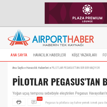
ANA SAYFA
HAVACILIK HABERLERİ
KÖŞE YAZARLARI
FO
Ana Sayfa
»
Havacılık Haberleri
»
PİLOTLAR PEGASUS’TAN BİR BİR KAÇIYOR
PİLOTLAR PEGASUS’TAN B
Yoğun uçuş temposu sebebiyle eleştirilen Pegasus Havayolları’nda
104
yerde çalışan insanların halini düşünün birde.millet 