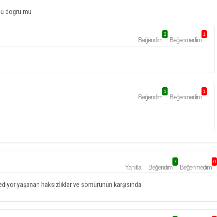
 Bu dogru mu
3
1
Beğendim
Beğenmedim
1
1
Beğendim
Beğenmedim
7
0
Yanıtla
Beğendim
Beğenmedim
fa ediyor yaşanan haksızlıklar ve sömürünün karşısında