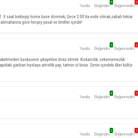
6
1
Yanıtla
Beğendim
Beğenmedim
 2 -3 saat bekleyip home base dönmek, Gece 2:00'da evde olmak,sabah tekrar
imatlarına göre herşey yasal ve limitler içinde!
3
1
Yanıtla
Beğendim
Beğenmedim
haketmeden baskasının şikayetine itiraz etmek. Kiskanclik, cekememezlik.
daki gariban hastaya artistlik yap, tatmin ol biraz. Senin içindeki ilker kültür
4
2
Yanıtla
Beğendim
Beğenmedim
1
1
Yanıtla
Beğendim
Beğenmedim