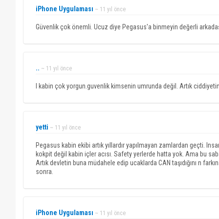
iPhone Uygulaması
~ 11 yıl önce
Güvenlik çok önemli. Ucuz diye Pegasus'a binmeyin değerli arkadaş
..
~ 11 yıl önce
l kabin çok yorgun.guvenlik kimsenin umrunda değil. Artık ciddiyeti
yetti
~ 11 yıl önce
Pegasus kabin ekibi artık yıllardır yapılmayan zamlardan geçti. In
kokpit değil kabin içler acısı. Safety yerlerde hatta yok. Ama bu sab
Artık devletin buna müdahele edip ucaklarda CAN taşıdığını n fa
sonra.
iPhone Uygulaması
~ 11 yıl önce