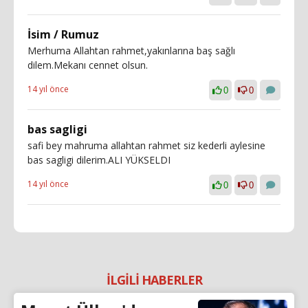
İsim / Rumuz
Merhuma Allahtan rahmet,yakınlarına baş sağlı
dilem.Mekanı cennet olsun.
14 yıl önce
0
0
bas sagligi
safi bey mahruma allahtan rahmet siz kederli aylesine
bas sagligi dilerim.ALI YÜKSELDI
14 yıl önce
0
0
İLGİLİ HABERLER