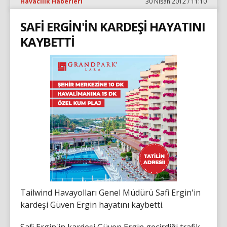
Havacılık Haberleri
30 Nisan 2012 / 11:10
SAFİ ERGİN'İN KARDEŞİ HAYATINI
KAYBETTİ
Tailwind Havayolları Genel Müdürü Safi Ergin'in
kardeşi Güven Ergin hayatını kaybetti.
Safi Ergin'in kardeşi Güven Ergin geçirdiği trafik