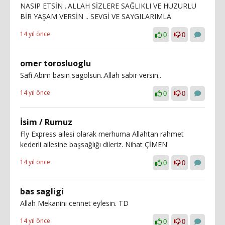
NASIP ETSİN ..ALLAH SİZLERE SAĞLIKLI VE HUZURLU
BİR YAŞAM VERSİN .. SEVGİ VE SAYGILARIMLA
14 yıl önce
0
0
omer torosluoglu
Safi Abim basin sagolsun..Allah sabır versin..
14 yıl önce
0
0
İsim / Rumuz
Fly Express ailesi olarak merhuma Allahtan rahmet
kederli ailesine başsağlığı dileriz. Nihat ÇİMEN
14 yıl önce
0
0
bas sagligi
Allah Mekanini cennet eylesin. TD
14 yıl önce
0
0