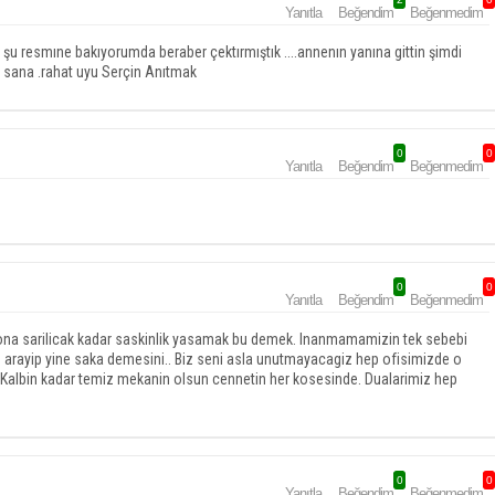
Yanıtla
Beğendim
Beğenmedim
 şu resmıne bakıyorumda beraber çektırmıştık ....annenın yanına gittin şimdi
m sana .rahat uyu Serçin Anıtmak
0
0
Yanıtla
Beğendim
Beğenmedim
0
0
Yanıtla
Beğendim
Beğenmedim
fona sarilicak kadar saskinlik yasamak bu demek. Inanmamamizin tek sebebi
nin arayip yine saka demesini.. Biz seni asla unutmayacagiz hep ofisimizde o
. Kalbin kadar temiz mekanin olsun cennetin her kosesinde. Dualarimiz hep
0
0
Yanıtla
Beğendim
Beğenmedim