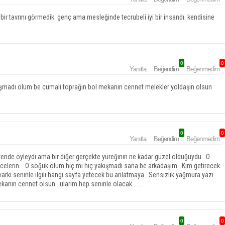
bir tavrını görmedik. genç ama mesleğinde tecrubeli iyi bir insandı. kendisine
0
0
Yanıtla
Beğendim
Beğenmedim
ışmadı ölüm be cumali toprağın bol mekanın cennet melekler yoldaşın olsun
0
0
Yanıtla
Beğendim
Beğenmedim
tende öyleydi ama bir diğer gerçekte yüreğinin ne kadar güzel olduğuydu...O
üncelerin... O soğuk ölüm hiç mi hiç yakışmadı sana be arkadaşım...Kim getirecek
 varki seninle ilgili hangi sayfa yetecek bu anlatmaya...Sensizlik yağmura yazı
nın cennet olsun...ularım hep seninle olacak.......
0
0