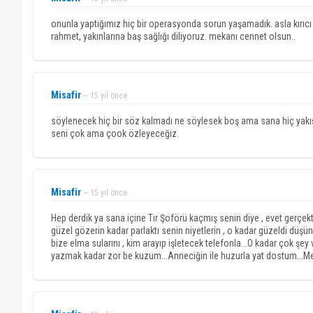
onunla yaptığımız hiç bir operasyonda sorun yaşamadık. asla kırıcı 
rahmet, yakınlarına baş sağlığı diliyoruz. mekanı cennet olsun..
Misafir
~ 15 yıl önce
söylenecek hiç bir söz kalmadı ne söylesek boş ama sana hiç yak
seni çok ama çook özleyeceğiz.
Misafir
~ 15 yıl önce
Hep derdik ya sana içine Tır Şoförü kaçmış senin diye , evet gerçek
güzel gözerin kadar parlaktı senin niyetlerin , o kadar güzeldi düş
bize elma sularını , kim arayıp işletecek telefonla...O kadar çok şey
yazmak kadar zor be kuzum...Anneciğin ile huzurla yat dostum...Meka