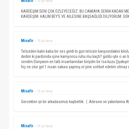
Misafir
~ 15 yıl önce
KARDEŞİM SENİ ÇOK ÖZLEYECEĞİZ. BU CAMIAYA SENİN KADAR ME
KARDEŞİM. HALİM BEY'E VE AİLESİNE BAŞSAĞLIĞI DİLİYORUM. G
Misafir
~ 15 yıl önce
Telsizden kalın kaba bir ses geldi bi gün telsizin karşısındakini kil
dedim ki pardonda içine kamyoncu ruhu mu kaçtı? güldü işte o an 
sevdim.Dünyanın en tatlı insanlarından biriydin be İsa kuzu:))yak
hiç ne olur gel 1 nısan sakası yapmış ol yine sohbet edelim olmaz
Misafir
~ 15 yıl önce
Gercekten iyi bir arkadasımızı kaybettik : ( .Ailesıne ve yakınlarına 
Misafir
~ 15 yıl önce