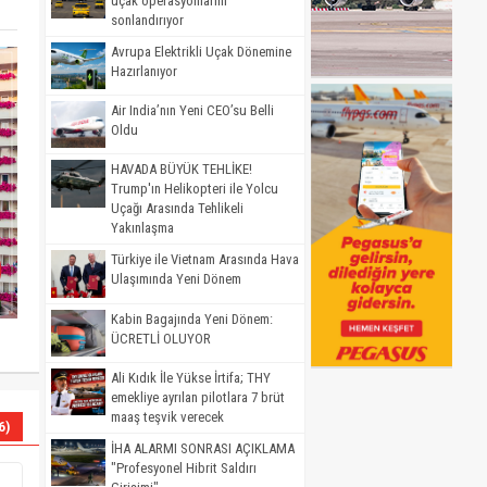
uçak operasyonlarını
sonlandırıyor
Avrupa Elektrikli Uçak Dönemine
Hazırlanıyor
Air India’nın Yeni CEO’su Belli
Oldu
HAVADA BÜYÜK TEHLİKE!
Trump'ın Helikopteri ile Yolcu
Uçağı Arasında Tehlikeli
Yakınlaşma
Türkiye ile Vietnam Arasında Hava
Ulaşımında Yeni Dönem
Kabin Bagajında Yeni Dönem:
ÜCRETLİ OLUYOR
Ali Kıdık İle Yükse İrtifa; THY
emekliye ayrılan pilotlara 7 brüt
maaş teşvik verecek
6)
İHA ALARMI SONRASI AÇIKLAMA
"Profesyonel Hibrit Saldırı