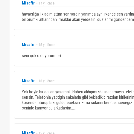
Misafir
~ 14 yıl önce
havacılığa ilk adım attım sen vardın yanımda ayrılırkende sen vardın
bılıorumkı altlarından ırmaklar akan yerdesın..dualarımı gönderice
Misafir
~ 15 yıl önce
seni çok özlüyorum.. =(
Misafir
~ 15 yıl önce
Yok boyle bir aci an yasamak. Haberi aldigimizda inanamayip tele
sensin. Telefonla yaptigin sakalarin gibi bekledik birazdan birileri
kosende oturup bizi guldureceksin. Elma sularini beraber icecegiz
seninle kamyoncu arkadasim.....
Misafir
~ 15 yıl önce