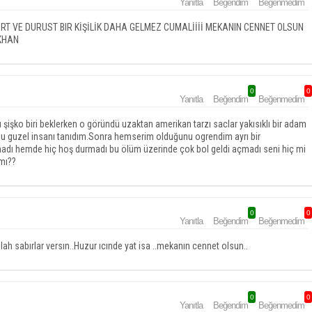
Yanıtla
Beğendim
Beğenmedim
RT VE DURUST BIR KİŞİLİK DAHA GELMEZ CUMALİİİİ MEKANIN CENNET OLSUN
ÖKHAN
0
0
Yanıtla
Beğendim
Beğenmedim
olu şişko biri beklerken o göründü uzaktan amerikan tarzı saclar yakısıklı bir adam
bu guzel insanı tanıdım.Sonra hemserim olduğunu ogrendim ayrı bir
ışmadı hemde hiç hoş durmadı bu ölüm üzerinde çok bol geldi açmadı seni hiç mi
 mı??
0
0
Yanıtla
Beğendim
Beğenmedim
Allah sabırlar versın..Huzur ıcınde yat isa ..mekanın cennet olsun..
0
0
Yanıtla
Beğendim
Beğenmedim