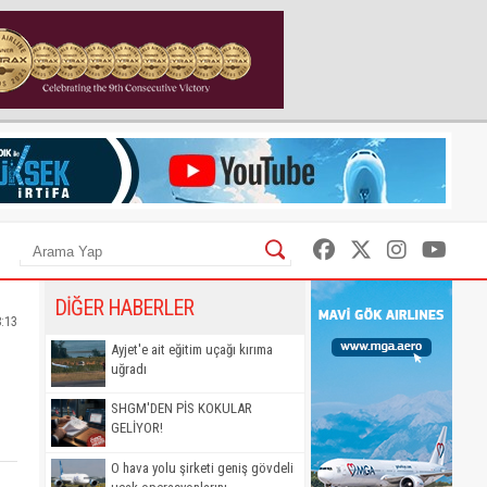
DİĞER HABERLER
8:13
Ayjet'e ait eğitim uçağı kırıma
uğradı
SHGM'DEN PİS KOKULAR
GELİYOR!
O hava yolu şirketi geniş gövdeli