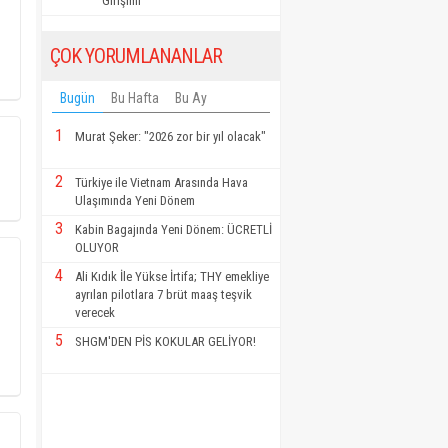
Girişimi"
ÇOK YORUMLANANLAR
Bugün
Bu Hafta
Bu Ay
1
Murat Şeker: "2026 zor bir yıl olacak"
2
Türkiye ile Vietnam Arasında Hava
Ulaşımında Yeni Dönem
3
Kabin Bagajında Yeni Dönem: ÜCRETLİ
OLUYOR
4
Ali Kıdık İle Yükse İrtifa; THY emekliye
ayrılan pilotlara 7 brüt maaş teşvik
verecek
5
SHGM'DEN PİS KOKULAR GELİYOR!