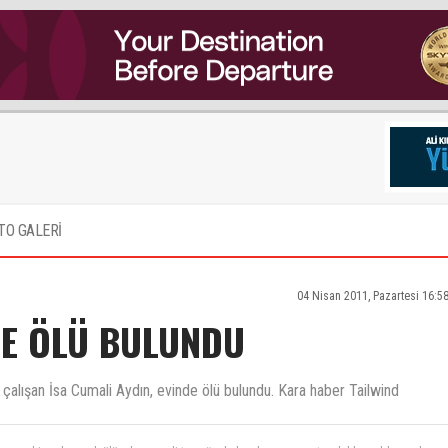
TO GALERİ
04 Nisan 2011, Pazartesi 16:5
DE ÖLÜ BULUNDU
 çalışan İsa Cumali Aydın, evinde ölü bulundu. Kara haber Tailwind
 sana hiç yakışmadı ölüm be cumali toprağın bol mekanın cennet melekler yoldaşın olsun