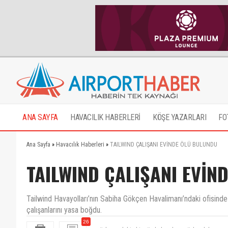
ANA SAYFA
HAVACILIK HABERLERİ
KÖŞE YAZARLARI
FO
Ana Sayfa
»
Havacılık Haberleri
»
TAILWIND ÇALIŞANI EVİNDE ÖLÜ BULUNDU
TAILWIND ÇALIŞANI EVİN
Tailwind Havayolları’nın Sabiha Gökçen Havalimanı’ndaki ofisinde
çalışanlarını yasa boğdu.
söylenecek hiç bir söz kalmadı ne söylesek boş ama
26