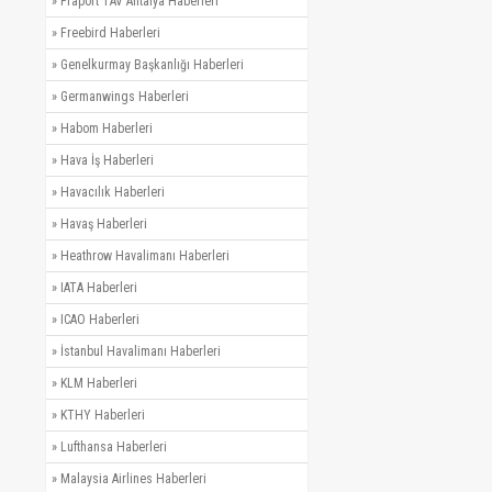
»
Fraport TAV Antalya Haberleri
»
Freebird Haberleri
»
Genelkurmay Başkanlığı Haberleri
»
Germanwings Haberleri
»
Habom Haberleri
»
Hava İş Haberleri
»
Havacılık Haberleri
»
Havaş Haberleri
»
Heathrow Havalimanı Haberleri
»
IATA Haberleri
»
ICAO Haberleri
»
İstanbul Havalimanı Haberleri
»
KLM Haberleri
»
KTHY Haberleri
»
Lufthansa Haberleri
»
Malaysia Airlines Haberleri