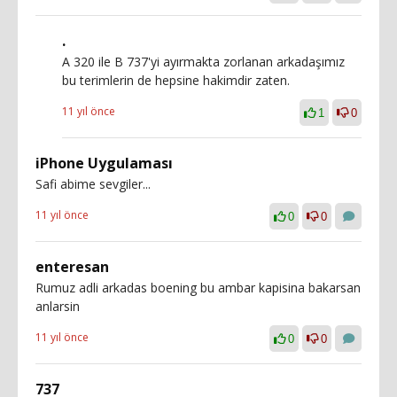
.
A 320 ile B 737'yi ayırmakta zorlanan arkadaşımız
bu terimlerin de hepsine hakimdir zaten.
11 yıl önce
1
0
iPhone Uygulaması
Safi abime sevgiler...
11 yıl önce
0
0
enteresan
Rumuz adli arkadas boening bu ambar kapisina bakarsan
anlarsin
11 yıl önce
0
0
737