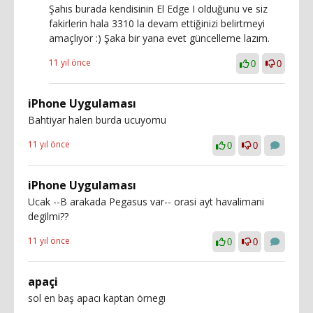
Şahıs burada kendisinin El Edge I olduğunu ve siz
fakirlerin hala 3310 la devam ettiğinizi belirtmeyi
amaçlıyor :) Şaka bir yana evet güncelleme lazım.
11 yıl önce
0
0
iPhone Uygulaması
Bahtiyar halen burda ucuyomu
11 yıl önce
0
0
iPhone Uygulaması
Ucak --B arakada Pegasus var-- orasi ayt havalimani
degilmi??
11 yıl önce
0
0
apaçi
sol en baş apacı kaptan örnegı