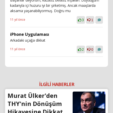
Başarılar diliyorum, kazasız belasız inşallah. Duyduğum
kadarıyla içi huzuru iyi bir şirketmiş. Ancak maaşlarda
aksama yaşanabiliyormuş. Doğru mu
11 yıl önce
3
1
iPhone Uygulaması
Arkadaki uçağa dikkat
11 yıl önce
2
0
İLGİLİ HABERLER
Murat Ülker'den
THY'nin Dönüşüm
Hikayesine Dikkat