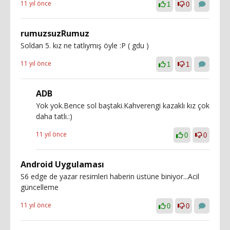
11 yıl önce
1
0
rumuzsuzRumuz
Soldan 5. kız ne tatlıymış öyle :P ( gdu )
11 yıl önce
1
1
ADB
Yok yok.Bence sol baştaki.Kahverengi kazaklı kız çok
daha tatlı.:)
11 yıl önce
0
0
Android Uygulaması
S6 edge de yazar resimleri haberin üstüne biniyor...Acil
güncelleme
11 yıl önce
0
0