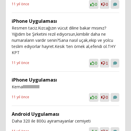
11 yıl önce
0
0
iPhone Uygulaması
Resmen taciz.Kızcağızın vücut diline bakar mısınız?
Yiğidim be Şirketini rezil ediyorsun,kimbilir daha ne
numaraların vardır senin?Sana nasıl uçak,ekip ve yolcu
teslim ediyorlar hayret.Kesik 'ten örnek al,efendi ol.THY
KPT
11 yıl önce
0
1
iPhone Uygulaması
Kemalllllllllllllllllll
11 yıl önce
0
0
Android Uygulaması
Daha 320 ile 800ü ayiramayanlar cemiyeti