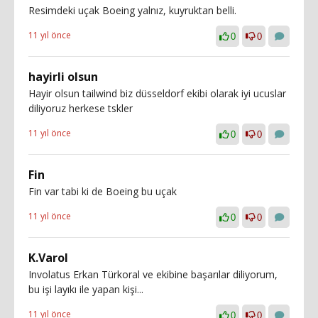
Resimdeki uçak Boeing yalnız, kuyruktan belli.
11 yıl önce
0
0
hayirli olsun
Hayir olsun tailwind biz düsseldorf ekibi olarak iyi ucuslar
diliyoruz herkese tskler
11 yıl önce
0
0
Fin
Fin var tabi ki de Boeing bu uçak
11 yıl önce
0
0
K.Varol
Involatus Erkan Türkoral ve ekibine başarılar diliyorum,
bu işi layıkı ile yapan kişi...
11 yıl önce
0
0