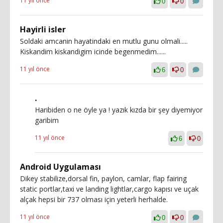
11 yıl önce
0
0
Hayirli isler
Soldaki amcanin hayatindaki en mutlu gunu olmali.....
Kiskandim kiskandigim icinde begenmedim......
11 yıl önce
6
0
.
Haribiden o ne öyle ya ! yazık kızda bir şey diyemiyor
garibim
11 yıl önce
6
0
Android Uygulaması
Dikey stabilize,dorsal fin, paylon, camlar, flap fairing
static portlar,taxi ve landing lightlar,cargo kapısı ve uçak
alçak hepsi bir 737 olması için yeterli herhalde.
11 yıl önce
0
0