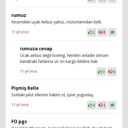
rumuz
Resimdeki uçak Airbus yalnız, motorlarından belli.
11 yıl önce
1
8
rumuza cevap
Ucak airbus değil boeing. Nerden anladın dersen
kanattaki farlarına ve on kargo kilidine bak
11 yıl önce
0
0
Pişmiş Kelle
Soldaki pilot ellerine hakim ol, işine yoğunlaş.
11 yıl önce
9
1
FO pgs