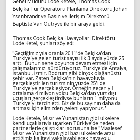
Genel Müdürü Lode Ketele, Thomas Cook
Belçika Tur Operatörü Planlama Direktörü Johan
Ysenbrandt ve Basın ve İletişim Direktörü
Baptiste Van Outryve ile bir araya geldi.
Thomas Cook Belçika Havayolları Direktörü
Lode Ketel, şunları söyledi:
"Geçtiğimiz yıla oranla 2011'de Belçika'dan
Türkiye'ye gelen turist sayısı ilk 3 ayda yüzde 25
arttı. Bunun sene boyunca devam etmesi için
çalışmalarımızı sürdürüyoruz. Türkiye'de Antalya,
İstanbul, İzmir, Bodrum gibi birçok olağanüstü
şehir var. Zaten Belçika'nın havayoluyla
gerçekleştirilen turizminin yüzde 25'i de
Türkiye'ye gerçekleşiyor. Örneğin geçen yıl
ortalama 4 milyon yolcu Belçika'dan yurt dışı
uçuşları gerçekleştirdiyse bunların 1 milyonu
Türkiye'yi tercih etti. Biz de bu sayının daha da
artması için elimizden geleni yapıyoruz. '
Lode Ketele, Mısır ve Yunanistan gibi ülkelere
kendi uçaklarıyla uçarken Türkiye'de neden
partnerlerle çalıştıkları sorusuna ise "Maalesef
Mısır ve Yunanistan gibi bazı ülkelerde arzu
ettiğimiz kaliteyi yakalayabilecek havayolu