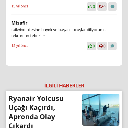
15 yıl önce
0
0
Misafir
tailwind ailesine hayırlı ve başarılı uçuşlar diliyorum ....
tekrardan tebrikler
15 yıl önce
0
0
İLGİLİ HABERLER
Ryanair Yolcusu
Uçağı Kaçırdı,
Apronda Olay
Çıkardı