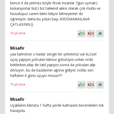
bence 6 da yetmez böyle fesat insanlar 7gün uçmalı:)
kıskanıyorlar bizi:) biz tailwind ailesi olarak çok mutlu ve
huzurluyuz canım bilen biliyor bilmeyenler de
öğreniyor..daha bu yolun başı..KIISSKANANLAAR
ÇATLASINN:))
15 yıl önce
0
0
Misafir
yaa kahretsin o kadar zengin bir şirketimiz var ki,özel
uçuş yapıyor,yolcuları kıbrısa götürüyor,onları orda
beklerken,ekip de tatil yapıyor,sonra da yolcuları alıp
dönüyor...bu da bazılarının ağrına gidiyor..noldu sen
haftanın 6 günü uçuyo musun??
15 yıl önce
0
0
Misafir
Uçaklarını kıbrısta 1 hafta yerde kalmasını becerebilen tek
havayolu.