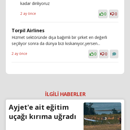
kadar dinliyoruz
2 ay önce
0
0
Torpil Airlines
Hizmet sektöründe dışa bağımlı bir şirket en değerli
seçiliyor sonra da dünya bizi kıskanıyor,yersen...
2 ay önce
0
0
İLGİLİ HABERLER
Ayjet'e ait eğitim
uçağı kırıma uğradı