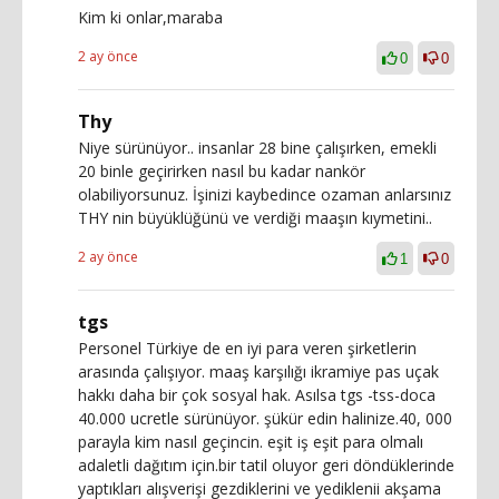
Kim ki onlar,maraba
2 ay önce
0
0
Thy
Niye sürünüyor.. insanlar 28 bine çalışırken, emekli
20 binle geçirirken nasıl bu kadar nankör
olabiliyorsunuz. İşinizi kaybedince ozaman anlarsınız
THY nin büyüklüğünü ve verdiği maaşın kıymetini..
2 ay önce
1
0
tgs
Personel Türkiye de en iyi para veren şirketlerin
arasında çalışıyor. maaş karşılığı ikramiye pas uçak
hakkı daha bir çok sosyal hak. Asılsa tgs -tss-doca
40.000 ucretle sürünüyor. şükür edin halinize.40, 000
parayla kim nasıl geçincin. eşit iş eşit para olmalı
adaletli dağıtım için.bir tatil oluyor geri döndüklerinde
yaptıkları alışverişi gezdiklerini ve yediklenii akşama