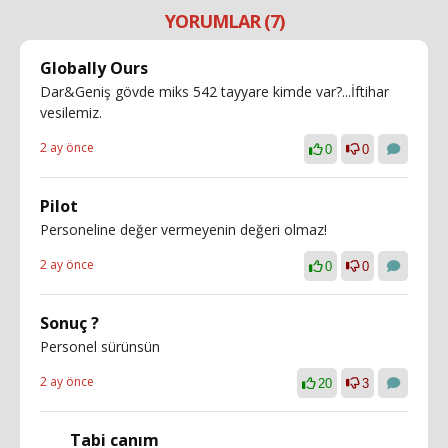
YORUMLAR (7)
Globally Ours
Dar&Geniş gövde miks 542 tayyare kimde var?...İftihar
vesilemiz.
2 ay önce
0
0
Pilot
Personeline değer vermeyenin değeri olmaz!
2 ay önce
0
0
Sonuç ?
Personel sürünsün
2 ay önce
20
3
Tabi canım