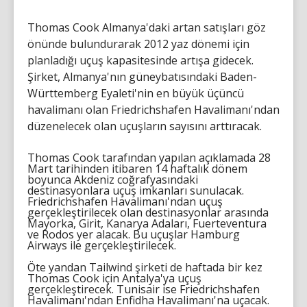
Thomas Cook Almanya'daki artan satışları göz
önünde bulundurarak 2012 yaz dönemi için
planladığı uçuş kapasitesinde artışa gidecek.
Şirket, Almanya'nın güneybatısındaki Baden-
Württemberg Eyaleti'nin en büyük üçüncü
havalimanı olan Friedrichshafen Havalimanı'ndan
düzenelecek olan uçuşların sayısını arttıracak.
Thomas Cook tarafından yapılan açıklamada 28
Mart tarihinden itibaren 14 haftalık dönem
boyunca Akdeniz coğrafyasındaki
destinasyonlara uçuş imkanları sunulacak.
Friedrichshafen Havalimanı'ndan uçuş
gerçekleştirilecek olan destinasyonlar arasında
Mayorka, Girit, Kanarya Adaları, Fuerteventura
ve Rodos yer alacak. Bu uçuşlar Hamburg
Airways ile gerçekleştirilecek.
Öte yandan Tailwind şirketi de haftada bir kez
Thomas Cook için Antalya'ya uçuş
gerçekleştirecek. Tunisair ise Friedrichshafen
Havalimanı'ndan Enfidha Havalimanı'na uçacak.