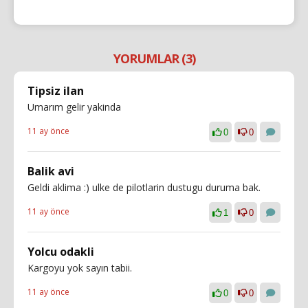
YORUMLAR (3)
Tipsiz ilan
Umarım gelir yakinda
11 ay önce
0
0
Balik avi
Geldi aklima :) ulke de pilotlarin dustugu duruma bak.
11 ay önce
1
0
Yolcu odakli
Kargoyu yok sayın tabii.
11 ay önce
0
0