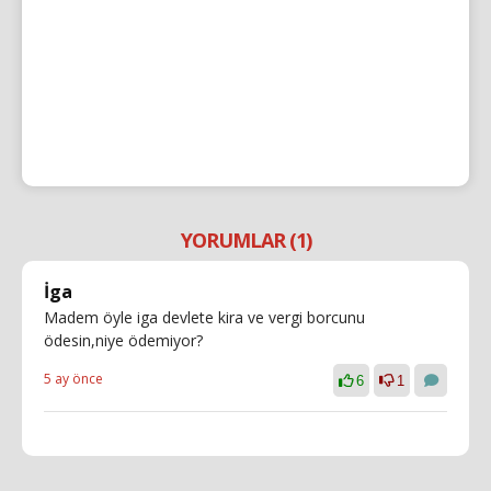
YORUMLAR (1)
İga
Madem öyle iga devlete kira ve vergi borcunu
ödesin,niye ödemiyor?
5 ay önce
6
1