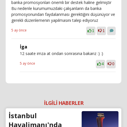
banka promosyonları önemli bir destek haline gelmiştir
Bu nedenle kurumumuzdaki çalışanların da banka
promosyonundan faydalanması gerektiğini düşünüyor ve
gerekli düzenlemenin yapılmasını talep ediyoruz
5 ay önce
1
1
İga
12 saate imza at ondan sonrasına bakarız :) :)
5 ay önce
4
0
İLGİLİ HABERLER
İstanbul
Havalimanı'nda