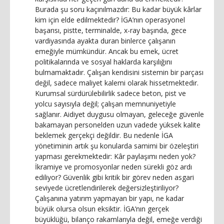
Burada şu soru kaçınılmazdır: Bu kadar büyük kârlar
kim için elde edilmektedir? İGA’nın operasyonel
başarısı, pistte, terminalde, x-ray başında, gece
vardiyasında ayakta duran binlerce çalışanın
emeğiyle mümkündür. Ancak bu emek, ücret
politikalarında ve sosyal haklarda karşılığını
bulmamaktadır. Çalışan kendisini sistemin bir parçası
değil, sadece maliyet kalemi olarak hissetmektedir.
Kurumsal sürdürülebilirlik sadece beton, pist ve
yolcu sayısıyla değil; çalışan memnuniyetiyle
sağlanır. Aidiyet duygusu olmayan, geleceğe güvenle
bakamayan personelden uzun vadede yüksek kalite
beklemek gerçekçi değildir. Bu nedenle İGA
yönetiminin artık şu konularda samimi bir özeleştiri
yapması gerekmektedir: Kâr paylaşımı neden yok?
İkramiye ve promosyonlar neden sürekli göz ardı
ediliyor? Güvenlik gibi kritik bir görev neden asgari
seviyede ücretlendirilerek değersizleştiriliyor?
Çalışanına yatırım yapmayan bir yapı, ne kadar
büyük olursa olsun eksiktir. İGA’nın gerçek
büyüklüğü, bilanço rakamlarıyla değil, emeğe verdiği