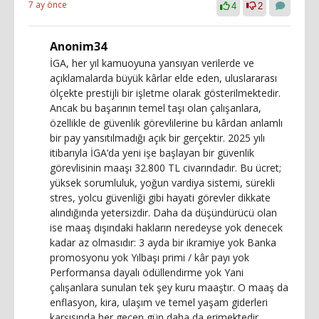
7 ay önce
4
2
Anonim34
İGA, her yıl kamuoyuna yansıyan verilerde ve
açıklamalarda büyük kârlar elde eden, uluslararası
ölçekte prestijli bir işletme olarak gösterilmektedir.
Ancak bu başarının temel taşı olan çalışanlara,
özellikle de güvenlik görevlilerine bu kârdan anlamlı
bir pay yansıtılmadığı açık bir gerçektir. 2025 yılı
itibarıyla İGA’da yeni işe başlayan bir güvenlik
görevlisinin maaşı 32.800 TL civarındadır. Bu ücret;
yüksek sorumluluk, yoğun vardiya sistemi, sürekli
stres, yolcu güvenliği gibi hayati görevler dikkate
alındığında yetersizdir. Daha da düşündürücü olan
ise maaş dışındaki hakların neredeyse yok denecek
kadar az olmasıdır: 3 ayda bir ikramiye yok Banka
promosyonu yok Yılbaşı primi / kâr payı yok
Performansa dayalı ödüllendirme yok Yani
çalışanlara sunulan tek şey kuru maaştır. O maaş da
enflasyon, kira, ulaşım ve temel yaşam giderleri
karşısında her geçen gün daha da erimektedir.