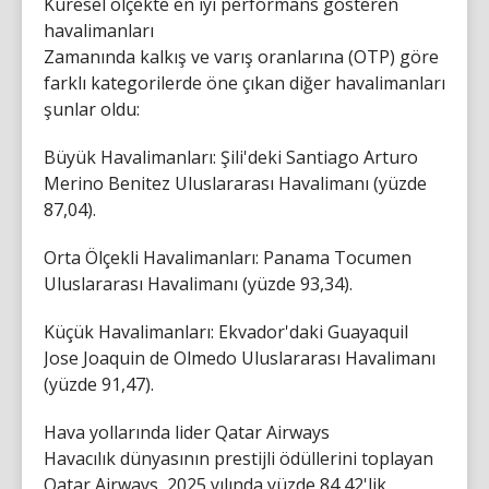
Küresel ölçekte en iyi performans gösteren
havalimanları
Zamanında kalkış ve varış oranlarına (OTP) göre
farklı kategorilerde öne çıkan diğer havalimanları
şunlar oldu:
Büyük Havalimanları: Şili'deki Santiago Arturo
Merino Benitez Uluslararası Havalimanı (yüzde
87,04).
Orta Ölçekli Havalimanları: Panama Tocumen
Uluslararası Havalimanı (yüzde 93,34).
Küçük Havalimanları: Ekvador'daki Guayaquil
Jose Joaquin de Olmedo Uluslararası Havalimanı
(yüzde 91,47).
Hava yollarında lider Qatar Airways
Havacılık dünyasının prestijli ödüllerini toplayan
Qatar Airways, 2025 yılında yüzde 84,42'lik