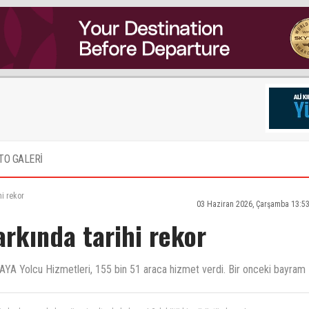
TO GALERİ
hi rekor
03 Haziran 2026, Çarşamba 13:5
rkında tarihi rekor
TAYA Yolcu Hizmetleri, 155 bin 51 araca hizmet verdi. Bir onceki bayram
 olur hem arabalar güneşin altında kalmaz ! Çok kötü bir görüntü oluyor !