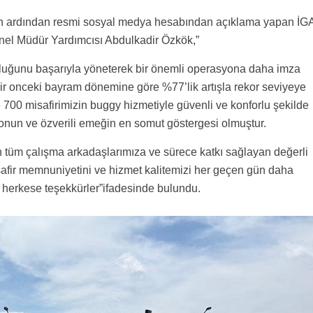
un ardından resmi sosyal medya hesabından açıklama yapan İG
nel Müdür Yardımcısı Abdulkadir Özkök,”
uğunu başarıyla yöneterek bir önemli operasyona daha imza
bir onceki bayram dönemine göre %77’lik artışla rekor seviyeye
ve 700 misafirimizin buggy hizmetiyle güvenli ve konforlu şekilde
onun ve özverili emeğin en somut göstergesi olmuştur.
tüm çalışma arkadaşlarımıza ve sürece katkı sağlayan değerli
safir memnuniyetini ve hizmet kalitemizi her geçen gün daha
herkese teşekkürler”ifadesinde bulundu.