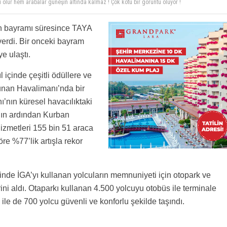
an bayramı süresince TAYA
verdi. Bir onceki bayram
e ulaştı.
l içinde çeşitli ödüllere ve
ulunan Havalimanı’nda bir
’nın küresel havacılıktaki
ının ardından Kurban
izmetleri 155 bin 51 araca
e %77’lik artışla rekor
de İGA’yı kullanan yolcuların memnuniyeti için otopark ve
ini aldı. Otaparkı kullanan 4.500 yolcuyu otobüs ile terminale
ı ile de 700 yolcu güvenli ve konforlu şekilde taşındı.