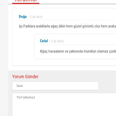
Doğa
~ 2 ay önce
Şu Parklara aralıklarla ağaç dikin hem güzel görüntü olur hem araba
Celal
~ 2 ay önce
Ağaç havaalanın ve yakınında mümkün olamaz çünkü 
Yorum Gönder