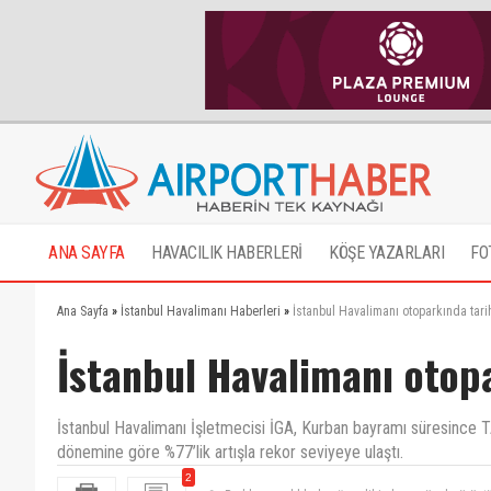
ANA SAYFA
HAVACILIK HABERLERİ
KÖŞE YAZARLARI
FO
Ana Sayfa
»
İstanbul Havalimanı Haberleri
»
İstanbul Havalimanı otoparkında tari
İstanbul Havalimanı otopa
İstanbul Havalimanı İşletmecisi İGA, Kurban bayramı süresince 
dönemine göre %77’lik artışla rekor seviyeye ulaştı.
Şu Parklara aralıklarla ağaç dikin hem güzel görüntü
2