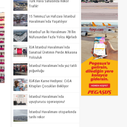
Türk Hava Sahasında Rekor
Trafik!
15 Temmuz'un Hafızası İstanbul
Havalimanı'nda Yaşatılıyor
İstanbul'un İki Havalimanı 78 İlin
Nüfusundan Fazla Yolcu Ağırladı
İGA İstanbul Havalimanı’nda
Sanatsal Üretimin Perde Arkasına
Yolculuk
İstanbul Havalimanı'nda yaz tatili
yoğunluğu
İGA'dan Karne Hediyesi: CiGA
Kitapları Çocukları Bekliyor
İstanbul Havalimanı'nda
uyuşturucu operasyonu!
İstanbul Havalimanı otoparkında
tarihi rekor