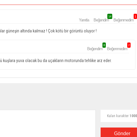
14
1
Yanıtla
Beğendim
Beğenmedim
lar güneşin altında kalmaz ! Çok kötü bir görüntü oluyor !
8
2
Beğendim
Beğenmedim
kuşlara yuva olacak bu da uçakların motorunda tehlike arz eder.
Kalan karakter
1000
Gönder