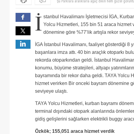
İ
stanbul Havalimanı İşletmecisi İGA, Kurb
Yolcu Hizmetleri, 155 bin 51 araca hizmet 
dönemine göre %77’lik artışla rekor seviyey
İGA İstanbul Havalimanı, faaliyet gösterdiği 8 yı
başarılara imza attı. 40 bin araçlık otoparkı b
rekorda otoparkından geldi. İstanbul Havalimanı
konumu, büyüme stratejileri, altyapı yatırımlar
bayramında bir rekor daha geldi. TAYA Yolcu H
hizmet verirken Bir onceki bayram dönemine gör
seviyeye ulaştı.
TAYA Yolcu Hizmetleri, kurban bayramı dönemin
terminal dışındaki otopark alanlarında önlemler
gidiş gelişlerini sağlarken elektrikli buggy arac
Özkök; 155,051 araca hizmet verdik