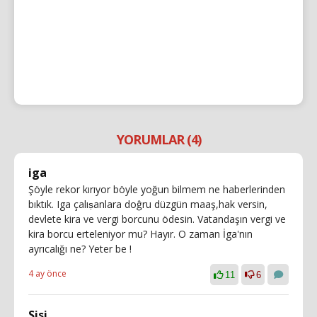
YORUMLAR (4)
iga
Şöyle rekor kırıyor böyle yoğun bilmem ne haberlerinden
bıktık. Iga çalıṣanlara doĝru düzgün maaş,hak versin,
devlete kira ve vergi borcunu ödesin. Vatandaşın vergi ve
kira borcu erteleniyor mu? Hayır. O zaman İga'nın
ayrıcalığı ne? Yeter be !
4 ay önce
11
6
Sisi