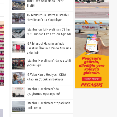
Türk Hava Sahasında Rekor
Trafik!
15 Temmuz'un Hafızası İstanbul
Havalimanı'nda Yaşatılıyor
İstanbul'un İki Havalimanı 78 İlin
Nüfusundan Fazla Yolcu Ağırladı
İGA İstanbul Havalimanı’nda
Sanatsal Üretimin Perde Arkasına
Yolculuk
İstanbul Havalimanı'nda yaz tatili
yoğunluğu
İGA'dan Karne Hediyesi: CiGA
Kitapları Çocukları Bekliyor
İstanbul Havalimanı'nda
uyuşturucu operasyonu!
İstanbul Havalimanı otoparkında
tarihi rekor