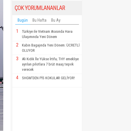
ÇOK YORUMLANANLAR
Bugün
Bu Hafta
Bu Ay
1
Türkiye ile Vietnam Arasında Hava
Ulaşımında Yeni Dönem
2
Kabin Bagajında Yeni Dönem: ÜCRETLİ
OLUYOR
3
Ali Kıdık İle Yükse İrtifa; THY emekliye
ayrılan pilotlara 7 brüt maaş teşvik
verecek
4
SHGM'DEN PİS KOKULAR GELİYOR!