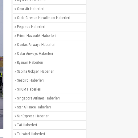
»
MyTeknik Haberleri
»
Onur Air Haberleri
»
Ordu-Giresun Havalimanı Haberleri
»
Pegasus Haberleri
»
Prima Havacılık Haberleri
»
Qantas Airways Haberleri
»
Qatar Airways Haberleri
»
Ryanair Haberleri
»
Sabiha Gökçen Haberleri
»
Seabird Haberleri
»
SHGM Haberleri
»
Singapore Airlines Haberleri
»
Star Alliance Haberleri
»
SunExpress Haberleri
»
TAI Haberleri
»
Tailwind Haberleri