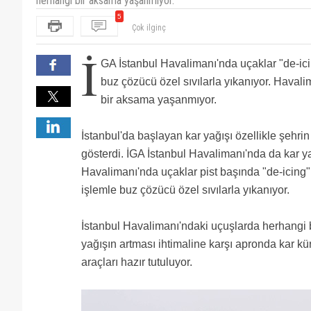
herhangi bir aksama yaşanmıyor.
5
Govdeye kim deicing sıkmıs :)))
Bunun gibi standart ve basit bir şeyi haber yapıyors
İ
AirPorthaber? THY rüşvet mi verdi sana ? Nemalanıyo
Bu de icing araçlarını kullanan makinist ünvanlı per
GA İstanbul Havalimanı'nda uçaklar "de-icin
başarılı olursa makinist olur ve aprondaki bütün araçl
2025 in 2 inci ayı bitecek daha zam belli değil bıra
gibi,gibi) fakat tgs de bir yıldır uygulanan görev pr
yüzde 30 yapın da yüzümüz gülsün biraz hep siz mi
Çok ilginç
buz çözücü özel sıvılarla yıkanıyor. Haval
olan MAKİNİST gurubuna maalesef verilmemekte ve biz
bir aksama yaşanmıyor.
zamanlarda vardiya müdürlerimiz ve koordinasyon 
kapalı tehdit edilerek geri çevrildik. Buradan üst y
etmeyin ve görev pirimi alan ünvanlar arasına MAKİ
İstanbul'da başlayan kar yağışı özellikle şehrin
gösterdi. İGA İstanbul Havalimanı'nda da kar yağ
Havalimanı'nda uçaklar pist başında "de-icing" v
işlemle buz çözücü özel sıvılarla yıkanıyor.
İstanbul Havalimanı'ndaki uçuşlarda herhang
yağışın artması ihtimaline karşı apronda kar kü
araçları hazır tutuluyor.