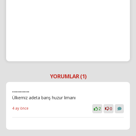
YORUMLAR (1)
………….
Ülkemiz adeta barış huzur limanı
4 ay önce
2
0