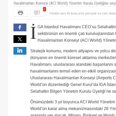
Havalimanları Konseyi (ACI World) Yönetim Kurulu Üyeliğine seçil
2
Yönetim euro ile maaş alsın personel ise zamı alam
İga devlete ödemesi gereken kira ve vergi borcunu 
İ
GA İstanbul Havalimanı CEO’su Selahattin 
sektörünün en önemli çatı kuruluşlarından b
Havalimanları Konseyi (ACI World) Yönetim
Stratejik konumu, modern altyapısı ve yolcu d
dünyanın en önemli küresel aktarma merkezleri
Havalimanı, uluslararası alandaki başarılarını 
havalimanlarını temsil eden en etkili organiza
Uluslararası Havalimanları Konseyi (Airports Co
World’ün düzenlediği Genel Kurul’da İGA İst
Selahattin Bilgen Yönetim Kurulu Üyeliği’ne seç
Önümüzdeki 3 yıl boyunca ACI World Yönetim Ku
World’ün karar alma mekanizmasındaki 28 Yöne
arasında yer alacak. Milano, Brüksel ve Münih 