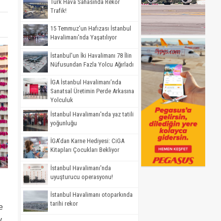
Türk Hava Sahasında Rekor
Trafik!
15 Temmuz'un Hafızası İstanbul
Havalimanı'nda Yaşatılıyor
İstanbul'un İki Havalimanı 78 İlin
Nüfusundan Fazla Yolcu Ağırladı
İGA İstanbul Havalimanı’nda
Sanatsal Üretimin Perde Arkasına
Yolculuk
İstanbul Havalimanı'nda yaz tatili
yoğunluğu
İGA'dan Karne Hediyesi: CiGA
Kitapları Çocukları Bekliyor
İstanbul Havalimanı'nda
uyuşturucu operasyonu!
İstanbul Havalimanı otoparkında
tarihi rekor
e
v