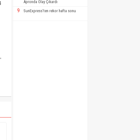
Apronda Olay Çıkardı
4
9
SunExpress’ten rekor hafta sonu
,