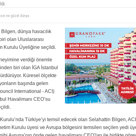
di.
asın ne güzel dünya
niye ödemiyor çalışanlara neden adam gibi maaş ve sosyal hak verilmiyor?
Bilgen, dünya havacılık
iri olan Uluslararası
 Kurulu Üyeliğine seçildi.
eneyimine verdiği önemle
nden biri olan İGA İstanbul
sürdürüyor. Küresel ölçekte
syonların başında gelen
uncil International - ACI)
anbul Havalimanı CEO’su
ildi.
rulu’nda Türkiye’yi temsil edecek olan Selahattin Bilgen, ACI
tim Kurulu üyesi ve Avrupa bölgesini temsilen seçilen yedi üy
gibi Avrupa’nın önde gelen havalimanı CEO’ları ile birlikte göre