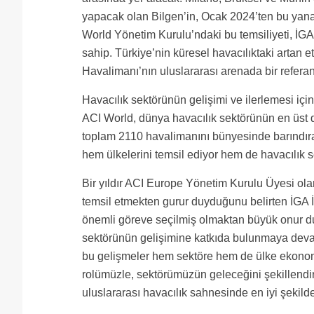
yapacak olan Bilgen’in, Ocak 2024’ten bu yan
World Yönetim Kurulu’ndaki bu temsiliyeti, İGA
sahip. Türkiye’nin küresel havacılıktaki artan e
Havalimanı’nın uluslararası arenada bir referan
Havacılık sektörünün gelişimi ve ilerlemesi için 
ACI World, dünya havacılık sektörünün en üst d
toplam 2110 havalimanını bünyesinde barındıra
hem ülkelerini temsil ediyor hem de havacılık s
Bir yıldır ACI Europe Yönetim Kurulu Üyesi ol
temsil etmekten gurur duyduğunu belirten İGA 
önemli göreve seçilmiş olmaktan büyük onur du
sektörünün gelişimine katkıda bulunmaya devam e
bu gelişmeler hem sektöre hem de ülke ekonomi
rolümüzle, sektörümüzün geleceğini şekillendiren
uluslararası havacılık sahnesinde en iyi şekil