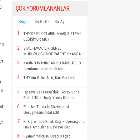
CI
ÇOK YORUMLANANLAR
Bugün
Bu Hafta
Bu Ay
1
THY’DE PİLOTLARIN MAAŞ SİSTEMİ
DEĞİŞİYOR MU?
ten
2
SİVİL HAVACILIK GENEL
MÜDÜRLÜĞÜ'NDE PATENT SKANDALI!
eri
3
KABİN TAVANINDAN SU DAMLADI; O
.
sızıntının nedeni belli oldu!
4
THY’nin Geliri Arttı, Kârı Geriledi
ü
Bu
5
İspanya ve Fransa'daki Görev Sona
Erdi: 4 Türk Uçağı Yurda Döndü
ran
6
Pilotlar, Toplu İş Sözleşmesi
Görüşmesini İptal Etti!
7
Kırklareli'nde Kritik Sağlık Operasyonu:
yi
Hava Ambulansı Devreye Girdi
8
Ryanair Yolcusu Uçağı Kaçırdı,