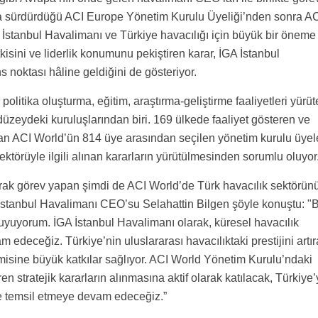
a sürdürdüğü ACI Europe Yönetim Kurulu Üyeliği’nden sonra A
 İstanbul Havalimanı ve Türkiye havacılığı için büyük bir öneme
tkisini ve liderlik konumunu pekiştiren karar, İGA İstanbul
s noktası hâline geldiğini de gösteriyor.
politika oluşturma, eğitim, araştırma-geliştirme faaliyetleri yürü
üzeydeki kuruluşlarından biri. 169 ülkede faaliyet gösteren ve
n ACI World’ün 814 üye arasından seçilen yönetim kurulu üyel
ektörüyle ilgili alınan kararların yürütülmesinden sorumlu oluyor
arak görev yapan şimdi de ACI World’de Türk havacılık sektörün
İstanbul Havalimanı CEO’su Selahattin Bilgen şöyle konuştu: "
yuyorum. İGA İstanbul Havalimanı olarak, küresel havacılık
deceğiz. Türkiye’nin uluslararası havacılıktaki prestijini artı
sine büyük katkılar sağlıyor. ACI World Yönetim Kurulu’ndaki
 stratejik kararların alınmasına aktif olarak katılacak, Türkiye’
de temsil etmeye devam edeceğiz.”