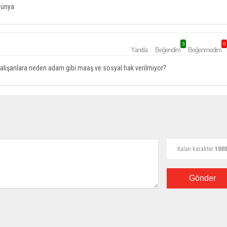
dünya
3
0
Yanıtla
Beğendim
Beğenmedim
alışanlara neden adam gibi maaş ve sosyal hak verilmiyor?
Kalan karakter
1000
Gönder