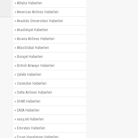
»
Alitalia Haberleri
»
American Airlines Haberleri
»
Anadolu Üniversitesi Haberleri
»
Anadolujet Haberleri
»
Asiana Airlines Haberleri
»
AtlasGlobal Haberleri
»
Borajet Haberleri
»
British Airways Haberleri
»
Çelebi Haberleri
»
Corendon Haberleri
»
Delta Airlines Haberleri
»
DHMİ Haberleri
»
EASA Haberleri
»
easyJet Haberleri
»
Emirates Haberleri
»
Ercan Havalimanı Haberleri