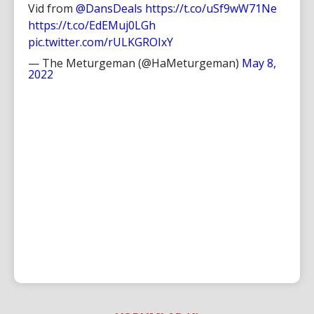
Vid from
@DansDeals
https://t.co/uSf9wW71Ne
https://t.co/EdEMuj0LGh
pic.twitter.com/rULKGROIxY
— The Meturgeman (@HaMeturgeman)
May 8,
2022