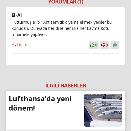
YORUMLAR (1)
El-Al
Tutturmuşlar bir Antisemitik diye ne ekmek yediler bu
konudan. Dünyada her dine her ırka her kavme kötü
muamele yapılıyor.
4 yıl önce
0
0
İLGİLİ HABERLER
Lufthansa'da yeni
dönem!