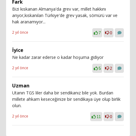
Fark
Bizi kıskanan Almanya'da grev var, millet hakkını
arıyor,kıskanılan Türkiye'de grev yasak, sömürü var ve
hak aranamıyor...
2 yıl önce
7
0
İyice
Ne kadar zarar ederse o kadar hoşuma gidiyor
2 yıl önce
5
2
Uzman
Utanın TGS liler daha bir sendikanız bile yok. Burdan
millete ahkam keseceğinize bir sendikaya üye olup birlik
olun.
2 yıl önce
11
0