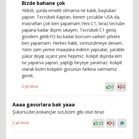
Bizde bahane çok
Yıldızlı, şurda emekli olmama ne kaldı, başkaları
yapsın. Tecrübeli Kaptan, benim çocuklar USA da,
masrafları çok ben yapamam.Yeni C1, biraz tecrübe
yapana kadar dişimi sıkayım. Tecrübeli C1 geniş
gövdem geldi.FO bu kadar borcum varken şirkete
ben yapamam. Herkes haklı, sömürülmeye devam.
Yarın zam yerine maaşlara indirim yapsalar, yarabbi
şükür deyip uçarız yine hepimiz. Kokpit dışında kim
ne yaparsa yapsın, yaptığı birşeye yaramaz. Kokpit
olarak bizim kokpitin gücünün farkına varmamız
gerek.
2 yıl önce
0
0
Aaaa gavurlara bak yaaa
Şükürsüzler,kıskançlar sizi,bizim gibi olun biraz
2 yıl önce
13
1