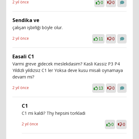
2 yıl önce
0
0
Sendika ve
çalışan işbirliği böyle olur.
2 yıl önce
11
0
Easali C1
Varmi greve gidecek meslekdasim? Kasli Kassiz P3 P4
Yildizli yildizsiz C1 ler Yoksa deve kusu misali oynamaya
devam mi?
2 yıl önce
13
0
C1
C1 mi kaldi? Thy hepsini torkladi
2 yıl önce
0
0