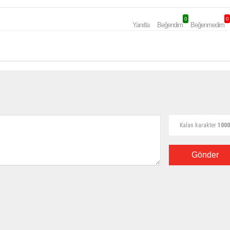
0
0
Yanıtla
Beğendim
Beğenmedim
Kalan karakter
1000
Gönder