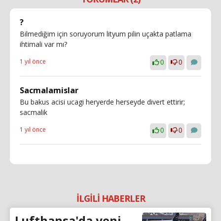
?
Bilmediğim için soruyorum lityum pilin uçakta patlama
ihtimali var mı?
1 yıl önce
0
0
Sacmalamislar
Bu bakus acisi ucagi heryerde herseyde divert ettirir;
sacmalik
1 yıl önce
0
0
İLGİLİ HABERLER
Lufthansa'da yeni