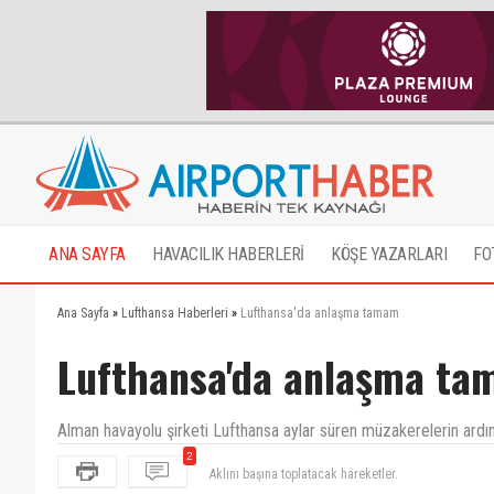
ANA SAYFA
HAVACILIK HABERLERİ
KÖŞE YAZARLARI
FO
Ana Sayfa
»
Lufthansa Haberleri
»
Lufthansa'da anlaşma tamam
Lufthansa'da anlaşma t
Alman havayolu şirketi Lufthansa aylar süren müzakerelerin ardı
2
Aklını başına toplatacak hareketler.
Bizde nerde,ancak konuşmasını bilirler ...ama imza s