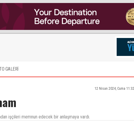
TO GALERİ
12 Nisan 2024, Cuma 11:3
amam
ndan işçileri memnun edecek bir anlaşmaya vardı.
aatinden 1saat önce koştur koştur alana gelenler olur..