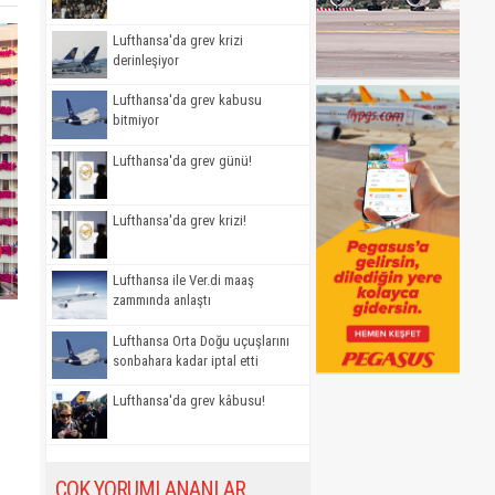
Lufthansa'da grev krizi
derinleşiyor
Lufthansa'da grev kabusu
bitmiyor
Lufthansa'da grev günü!
Lufthansa'da grev krizi!
Lufthansa ile Ver.di maaş
zammında anlaştı
Lufthansa Orta Doğu uçuşlarını
sonbahara kadar iptal etti
Lufthansa'da grev kâbusu!
ÇOK YORUMLANANLAR