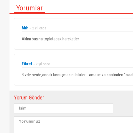
Yorumlar
Mıh
~ 2 yıl önce
Aklını başına toplatacak hareketler.
Fikret
~ 2 yıl önce
Bizde nerde,ancak konuşmasını bilirler ...ama imza saatinden 1saat 
Yorum Gönder