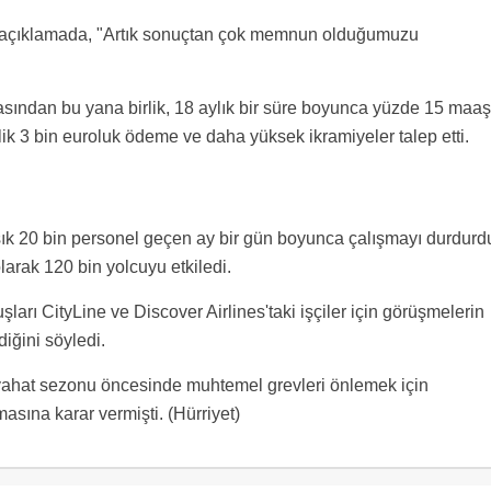
ğı açıklamada, "Artık sonuçtan çok memnun olduğumuzu
ından bu yana birlik, 18 aylık bir süre boyunca yüzde 15 maaş
lik 3 bin euroluk ödeme ve daha yüksek ikramiyeler talep etti.
şık 20 bin personel geçen ay bir gün boyunca çalışmayı durdurd
arak 120 bin yolcuyu etkiledi.
uşları CityLine ve Discover Airlines'taki işçiler için görüşmelerin
iğini söyledi.
ahat sezonu öncesinde muhtemel grevleri önlemek için
sına karar vermişti. (Hürriyet)