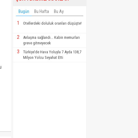
Bugün
Bu Hafta
Bu Ay
1
Otellerdeki doluluk oranları düşüşte!
2
Anlaşma sağlandı... Kabin memurları
greve gitmeyecek
3
Türkiye’de Hava Yoluyla 7 Ayda 138,7
Milyon Yolcu Seyahat Etti
u