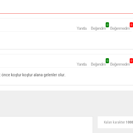
0
0
Yanıtla
Beğendim
Beğenmedim
0
0
Yanıtla
Beğendim
Beğenmedim
önce koştur koştur alana gelenler olur..
Kalan karakter
1000