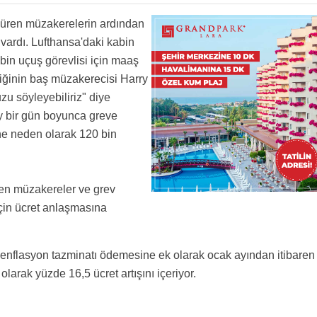
 süren müzakerelerin ardından
vardı. Lufthansa'daki kabin
9 bin uçuş görevlisi için maaş
liğinin baş müzakerecisi Harry
u söyleyebiliriz" diye
ay bir gün boyunca greve
ine neden olarak 120 bin
üren müzakereler ve grev
çin ücret anlaşmasına
uk enflasyon tazminatı ödemesine ek olarak ocak ayından itibaren
arak yüzde 16,5 ücret artışını içeriyor.