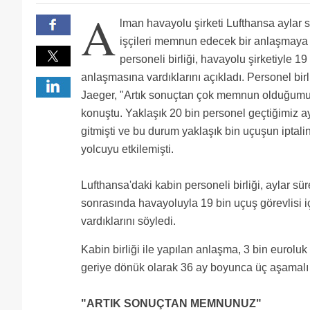
A
lman havayolu şirketi Lufthansa aylar
işçileri memnun edecek bir anlaşmaya 
personeli birliği, havayolu şirketiyle 1
anlaşmasına vardıklarını açıkladı. Personel bir
Jaeger, "Artık sonuçtan çok memnun olduğumuz
konuştu. Yaklaşık 20 bin personel geçtiğimiz 
gitmişti ve bu durum yaklaşık bin uçuşun iptal
yolcuyu etkilemişti.
Lufthansa'daki kabin personeli birliği, aylar s
sonrasında havayoluyla 19 bin uçuş görevlisi i
vardıklarını söyledi.
Kabin birliği ile yapılan anlaşma, 3 bin eurol
geriye dönük olarak 36 ay boyunca üç aşamalı ol
"ARTIK SONUÇTAN MEMNUNUZ"