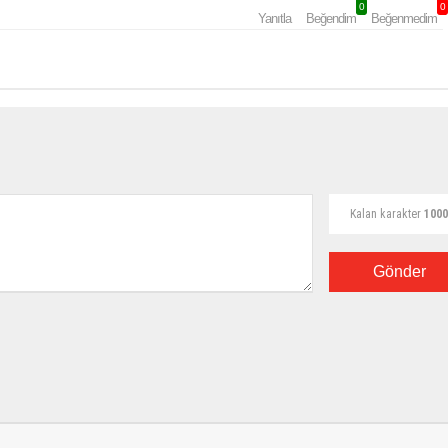
0
0
Yanıtla
Beğendim
Beğenmedim
Kalan karakter
1000
Gönder