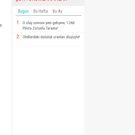
Bugün
Bu Hafta
Bu Ay
1
O olay sonrası yeni gelişme; 1.260
e
Pilota Zorunlu Tarama!
2
Otellerdeki doluluk oranları düşüşte!