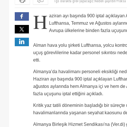
Ramp için söylüyorum. A2 almanca bilen, bu işi yapa
ben işi öğretirim diyen adam olursa buda zaman kaybı
bagaj atan yükleyen işçiye almanca soruluyor ? nerd
H
yükleyemeyen valiz dizemeyen 130 valizle 738 arka a
Avrupa’ya gitme zamanı
aziran ayı başında 900 iptal açıklayan 
arka arkaya 6-7 ambara girmek sağlam bilek ister
Makinis ihtiyacı varsa push beack aracı için ben gö
Aşısız havacı kabulse gidip çalışırız.
Lufthansa, Temmuz ve Ağustos ayları
Almanca öğrenmek lazım
Avrupa ülkelerine binden fazla uçuşunu i
Grev Pandemi felan hikaye 1200-1300€ ya yer hizmetl
Biraz Mantık o düşük Maaşlar nedeniyle Eleman bulam
Almanya 6 hafta içinde havacilik tecrübesi olan ve e
Hizmet vermişti Ama Almanya eski Almanya değil mil
yapacakmış. İlgilenenlerin dikkatine.
Yapın bizim çakma sarı sendikayı Lufthansa'ya yetkili
Alman hava yolu şirketi Lufthansa, yolcu kont
yaşasın kölelik şartları!
uçuş görevlilerine kadar personel sıkıntısı ned
etti.
Almanya’da havalimanı personeli eksikliği neden
Haziran ayı başında 900 iptal açıklayan Lufth
ağustos aylarında hem Almanya içi ve hem de 
fazla uçuşunu iptal ettiğini açıkladı.
Kritik yaz tatili döneminin başladığı bir süreçte
havalimanlarında yaşanan seyahat kaosunu der
Almanya Birleşik Hizmet Sendikası'na (Ver.di) 