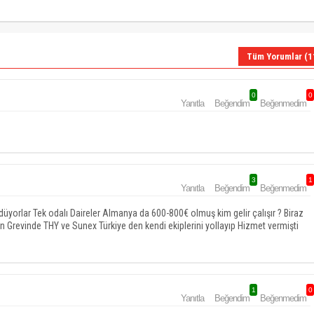
Tüm Yorumlar (1
0
0
Yanıtla
Beğendim
Beğenmedim
3
1
Yanıtla
Beğendim
Beğenmedim
yorlar Tek odalı Daireler Almanya da 600-800€ olmuş kim gelir çalışır ? Biraz
 Grevinde THY ve Sunex Türkiye den kendi ekiplerini yollayıp Hizmet vermişti
1
0
Yanıtla
Beğendim
Beğenmedim