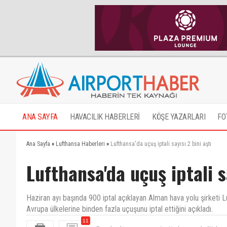
ANA SAYFA
HAVACILIK HABERLERİ
KÖŞE YAZARLARI
FO
Ana Sayfa
»
Lufthansa Haberleri
»
Lufthansa'da uçuş iptali sayısı 2 bini aştı
Lufthansa'da uçuş iptali s
Haziran ayı başında 900 iptal açıklayan Alman hava yolu şirket
Avrupa ülkelerine binden fazla uçuşunu iptal ettiğini açıkladı.
11
Tgs olarakta grev yapacağız.Neden şaşırdın?Yoksa işç