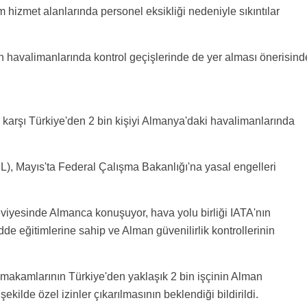
m hizmet alanlarında personel eksikliği nedeniyle sıkıntılar
in havalimanlarında kontrol geçişlerinde de yer alması önerisind
a karşı Türkiye'den 2 bin kişiyi Almanya'daki havalimanlarında
L), Mayıs'ta Federal Çalışma Bakanlığı'na yasal engelleri
eviyesinde Almanca konuşuyor, hava yolu birliği IATA'nın
madde eğitimlerine sahip ve Alman güvenilirlik kontrollerinin
akamlarının Türkiye'den yaklaşık 2 bin işçinin Alman
ekilde özel izinler çıkarılmasının beklendiği bildirildi.