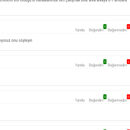
çikmelerin bol oldugu bi havaalanında seri çalışmak bide arka arkaya 6-7 ambara
0
0
Yanıtla
Beğendim
Beğenmedim
pıyoruz onu söyleyin
0
1
Yanıtla
Beğendim
Beğenmedim
0
0
Yanıtla
Beğendim
Beğenmedim