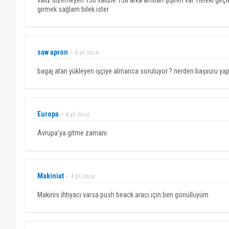
valiz dizemeyen 130 valizle 738 arka ambarı şişiren var. Heleki ge
girmek sağlam bilek ister
saw apron
~ 4 yıl önce
bagaj atan yükleyen işçiye almanca soruluyor ? nerden başvuru ya
Europa
~ 4 yıl önce
Avrupa’ya gitme zamanı
Makiniat
~ 4 yıl önce
Makinis ihtiyacı varsa push beack aracı için ben gönüllüyüm