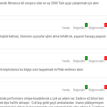
inde Almanca dil seviyesi olan en az 2000 Türk işçiyi çalıştırmak için alım
1
0
Yanıtla
Beğendim
Beğenmedim
 miptal kalmaz, ölümüne uçururlar işten atma tehditi ile, yaşasın havaşiş yaşasın
0
0
Yanıtla
Beğendim
Beğenmedim
 kriptolarınız bu bilgiyi size taşıyamadı mı?Hak verilmez alınır.
3
0
Yanıtla
Beğendim
Beğenmedim
ltında performans ortaya koyabilecek u çok az adam var. Sadece a2 bilsin ben
ek diye hafife almayın . Cok kişi geldi geçti ambarlardan. İnanın yükleyemeyen