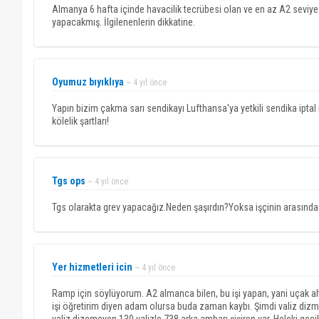
Almanya 6 hafta içinde havacilik tecrübesi olan ve en az A2 seviyes
yapacakmış. İlgilenenlerin dikkatine.
Oyumuz bıyıklıya
~ 4 yıl önce
Yapın bizim çakma sarı sendikayı Lufthansa'ya yetkili sendika iptal
kölelik şartları!
Tgs ops
~ 4 yıl önce
Tgs olarakta grev yapacağız.Neden şaşırdın?Yoksa işçinin arasında ki
Yer hizmetleri icin
~ 4 yıl önce
Ramp için söylüyorum. A2 almanca bilen, bu işi yapan, yani uçak a
işi öğretirim diyen adam olursa buda zaman kaybı. Şimdi valiz dizm