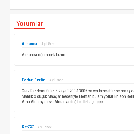
Yorumlar
Almanca
~ 4 yıl önce
Almanca öğrenmek lazım
Ferhat Berlin
~ 4 yıl önce
Grev Pandemi felan hikaye 1200-1300€ ya yer hizmetlerine maaş ödü
Mantık o düşük Maaşlar nedeniyle Eleman bulamıyorlar En son Berlin
Ama Almanya eski Almanya değil millet aç aççç
Kpt737
~ 4 yıl önce