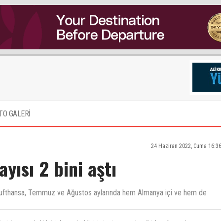
TO GALERİ
24 Haziran 2022, Cuma 16:3
ayısı 2 bini aştı
i Lufthansa, Temmuz ve Ağustos aylarında hem Almanya içi ve hem de
inin arasında ki kriptolarınız bu bilgiyi size taşıyamadı mı?Hak verilmez alınır.