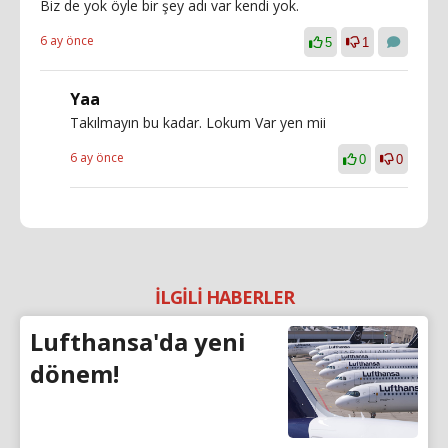
Biz de yok öyle bir şey adı var kendi yok.
6 ay önce
5
1
Yaa
Takılmayın bu kadar. Lokum Var yen mii
6 ay önce
0
0
İLGİLİ HABERLER
Lufthansa'da yeni
dönem!