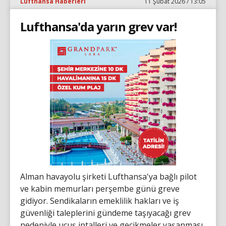
Lufthansa Haberleri
11 Şubat 2026 / 13:05
Lufthansa'da yarın grev var!
Alman havayolu şirketi Lufthansa'ya bağlı pilot
ve kabin memurları perşembe günü greve
gidiyor. Sendikaların emeklilik hakları ve iş
güvenliği taleplerini gündeme taşıyacağı grev
nedeniyle uçuş iptalleri ve gecikmeler yaşanması