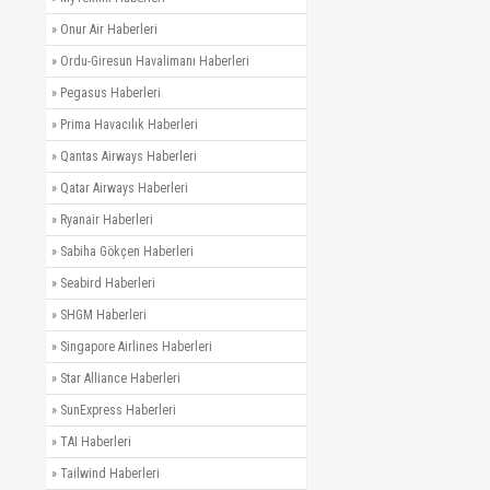
»
Onur Air Haberleri
»
Ordu-Giresun Havalimanı Haberleri
»
Pegasus Haberleri
»
Prima Havacılık Haberleri
»
Qantas Airways Haberleri
»
Qatar Airways Haberleri
»
Ryanair Haberleri
»
Sabiha Gökçen Haberleri
»
Seabird Haberleri
»
SHGM Haberleri
»
Singapore Airlines Haberleri
»
Star Alliance Haberleri
»
SunExpress Haberleri
»
TAI Haberleri
»
Tailwind Haberleri