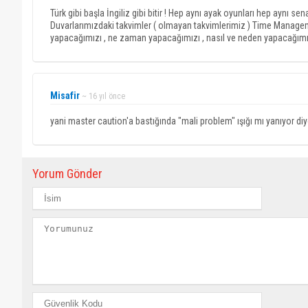
Türk gibi başla İngiliz gibi bitir ! Hep aynı ayak oyunları hep aynı s
Duvarlarımızdaki takvimler ( olmayan takvimlerimiz ) Time Manage
yapacağımızı , ne zaman yapacağımızı , nasıl ve neden yapacağımızı
Misafir
~ 16 yıl önce
yani master caution'a bastığında "mali problem" ışığı mı yanıyor di
Yorum Gönder