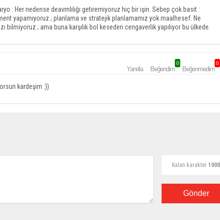
enaryo : Her nedense deavmlılığı getiremiyoruz hiç bir işin. Sebep çok basit :
ment yapamıyoruz ; planlama ve stratejik planlamamız yok maalhesef. Ne
 bilmiyoruz ; ama buna karşılık bol keseden cengaverlik yapılıyor bu ülkede.
0
0
Yanıtla
Beğendim
Beğenmedim
yorsun kardeşim :))
Kalan karakter
1000
Gönder