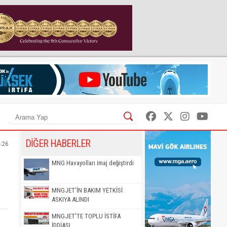
DİĞER HABERLER
4:26
MNG Havayolları imaj değiştirdi
MNGJET'İN BAKIM YETKİSİ
ASKIYA ALINDI
MNGJET’TE TOPLU İSTİFA
İDDİASI