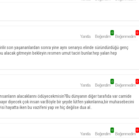
0
0
Yanıtla
Beğendim
Beğenmedim
irilir.son yaşananlardan sonra yine aynı senaryo.elinde süründürdüğü genç
 bu alacak gitmeyin bekleyin.resmen umut taciri bunlar.hep yalan hep
0
0
Yanıtla
Beğendim
Beğenmedim
insanların alacaklarını ödüyecekmisin?Bu dünyanın diğer tarafıda var camide
ayır diyecek çok insan var.Böyle bir şeyde lütfen yakınlarına,bir muhasebecini
i hayatta iken bu vazifeni yap ve hiç değilse dua al..
0
0
Yanıtla
Beğendim
Beğenmedim