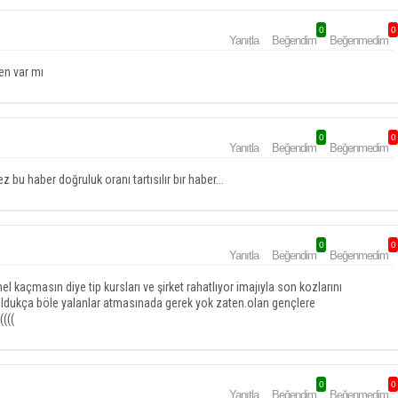
0
0
Yanıtla
Beğendim
Beğenmedim
en var mı
0
0
Yanıtla
Beğendim
Beğenmedim
 haber doğruluk oranı tartısılır bır haber...
0
0
Yanıtla
Beğendim
Beğenmedim
l kaçmasın diye tip kursları ve şirket rahatlıyor imajıyla son kozlarını
ldukça böle yalanlar atmasınada gerek yok zaten.olan gençlere
(((
0
0
Yanıtla
Beğendim
Beğenmedim