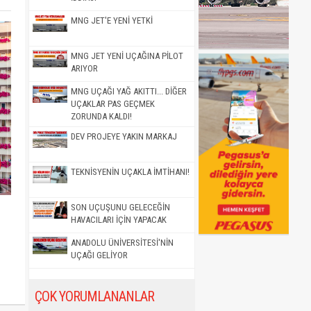
MNG JET'E YENİ YETKİ
MNG JET YENİ UÇAĞINA PİLOT
ARIYOR
MNG UÇAĞI YAĞ AKITTI... DİĞER
UÇAKLAR PAS GEÇMEK
ZORUNDA KALDI!
DEV PROJEYE YAKIN MARKAJ
TEKNİSYENİN UÇAKLA İMTİHANI!
SON UÇUŞUNU GELECEĞİN
HAVACILARI İÇİN YAPACAK
ANADOLU ÜNİVERSİTESİ'NİN
UÇAĞI GELİYOR
ÇOK YORUMLANANLAR