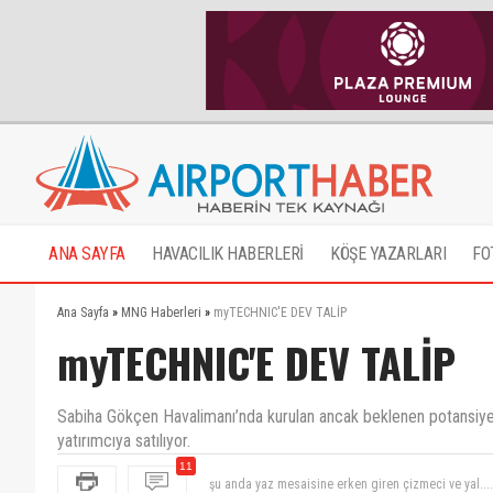
ANA SAYFA
HAVACILIK HABERLERİ
KÖŞE YAZARLARI
FO
Ana Sayfa
»
MNG Haberleri
»
myTECHNIC'E DEV TALİP
myTECHNIC'E DEV TALİP
Sabiha Gökçen Havalimanı’nda kurulan ancak beklenen potansiyele u
yatırımcıya satılıyor.
11
hadi hayırlı olsun satıldı iş bitti bu gün