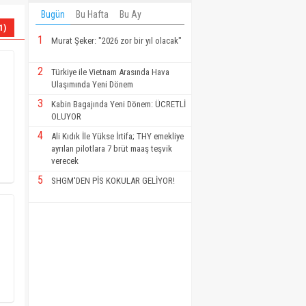
Bugün
Bu Hafta
Bu Ay
1)
1
Murat Şeker: "2026 zor bir yıl olacak"
2
Türkiye ile Vietnam Arasında Hava
Ulaşımında Yeni Dönem
3
Kabin Bagajında Yeni Dönem: ÜCRETLİ
OLUYOR
4
Ali Kıdık İle Yükse İrtifa; THY emekliye
ayrılan pilotlara 7 brüt maaş teşvik
verecek
5
SHGM'DEN PİS KOKULAR GELİYOR!