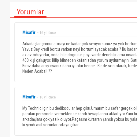
Yorumlar
Misafir
~ 16 yıl önce
Arkadaşlar çamur atmayı ne kadar çok seviyorsunuz ya yok hortumcu
Yavuz Bey kredi borcu varken neyi hortumlayacak acaba ? Bu kadar 
az az ödüyorlar, onda bile dogruluk payı vardır denebilir ama insa
450 kişi çalışıyor. Bilip bilmeden kafanızdan yorum uydurmayın. Satı
Biraz daha araştırsanız daha iyi olur bence.. Bir de son olarak; N
Neden Acaba!! ??
Misafir
~ 16 yıl önce
My Technic için bu dedikodular hep çıktı.Umarım bu sefer gerçek ol
paraları personele vermektense kendi hesaplarına aktartıyor.Yani bu
arkadaşlara çok yazık oluyor.Paçasını kurtaran şanslı yoksa bu yal
ki şimdi asıl sorunlar ortaya çıkar.