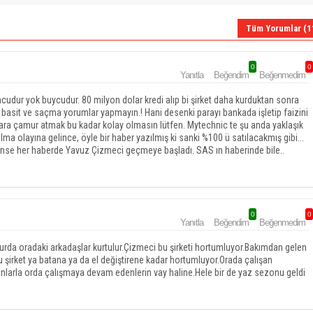
Tüm Yorumlar (1
0
0
Yanıtla
Beğendim
Beğenmedim
dur yok buycudur. 80 milyon dolar kredi alıp bi şirket daha kurduktan sonra
basit ve saçma yorumlar yapmayın.! Hani desenki parayı bankada işletip faizini
nlara çamur atmak bu kadar kolay olmasın lütfen. Mytechnic te şu anda yaklaşık
lma olayına gelince, öyle bir haber yazılmış ki sanki %100 ü satılacakmış gibi...
edense her haberde Yavuz Çizmeci geçmeye başladı. SAS ın haberinde bile..
0
0
Yanıtla
Beğendim
Beğenmedim
urda oradaki arkadaşlar kurtulur.Çizmeci bu şirketi hortumluyor.Bakımdan gelen
 şirket ya batana ya da el değiştirene kadar hortumluyor.Orada çalışan
anlarla orda çalışmaya devam edenlerin vay haline.Hele bir de yaz sezonu geldi