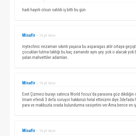
hadi hayırlı olsun satıldı iş bitti bu gün
Misafir
~ 16 yıl önce
mytechnic nezaman sıkıntı yaşasa bu asparagas atılr ortaya geçişt
çocukları tutma taktiği bu.kaç zamandır aynı şey..yok o alacak yok
yalan.mahvettiler adamları..
Misafir
~ 16 yıl önce
Evet Çizmeci burayı satınca World focus'da parasına göz dikdiğin 
İmam efendi 3 defa soruyor hakkınızı helal ettinizmi diye.3defada h
para ve makbuzla orada bulundurma vasiyetini ver.Ama bence en iyis
Misafir
~ 16 yıl önce