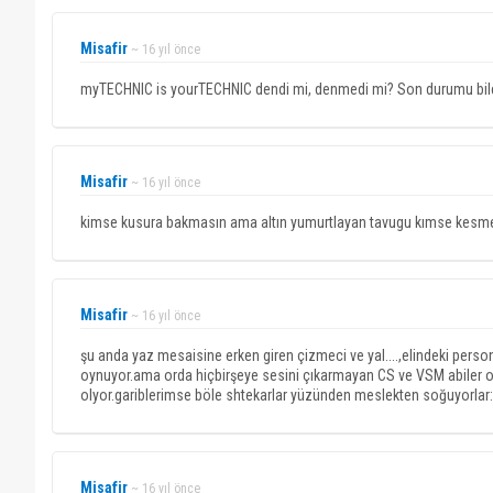
Misafir
~ 16 yıl önce
myTECHNIC is yourTECHNIC dendi mi, denmedi mi? Son durumu bil
Misafir
~ 16 yıl önce
kimse kusura bakmasın ama altın yumurtlayan tavugu kımse kesmez bu
Misafir
~ 16 yıl önce
şu anda yaz mesaisine erken giren çizmeci ve yal....,elindeki persone
oynuyor.ama orda hiçbirşeye sesini çıkarmayan CS ve VSM abiler o
olyor.gariblerimse böle shtekarlar yüzünden meslekten soğuyorlar:(
Misafir
~ 16 yıl önce