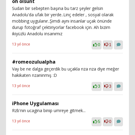
oh olsunt
Sudan bir sebepten başına bu tarz şeyler gelsin
Anadolu'da ufak bir yerde..Linç edeler , sosyal olarak
mobbing uygulanır..Şimdi aynı insanlar uçak önünde
durup fotoğraf çektiriyorlar facebook için. Ah bizim
ikiyüzlü Anadolu insanımız
13 yıl önce
0
1
#romeozulualpha
Vay be ne dalga geçerdik bu uçakla rıza rıza diye meğer
hakikaten rızaninmış :D
13 yıl önce
3
3
iPhone Uygulaması
Rzb'nin ucagina binip umreye gitmek...
13 yıl önce
5
0