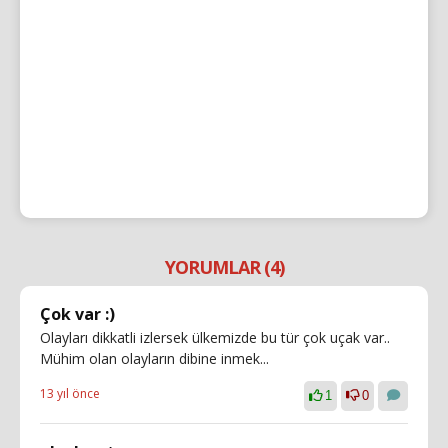
YORUMLAR (4)
Çok var :)
Olayları dikkatli izlersek ülkemizde bu tür çok uçak var..
Mühim olan olayların dibine inmek...
13 yıl önce
1
0