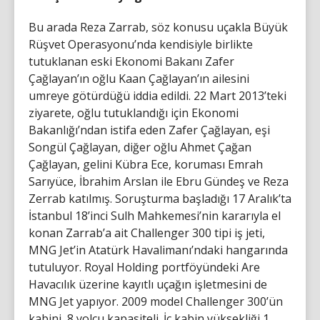
Bu arada Reza Zarrab, söz konusu uçakla Büyük
Rüşvet Operasyonu’nda kendisiyle birlikte
tutuklanan eski Ekonomi Bakanı Zafer
Çağlayan’ın oğlu Kaan Çağlayan’ın ailesini
umreye götürdüğü iddia edildi. 22 Mart 2013’teki
ziyarete, oğlu tutuklandığı için Ekonomi
Bakanlığı’ndan istifa eden Zafer Çağlayan, eşi
Songül Çağlayan, diğer oğlu Ahmet Çağan
Çağlayan, gelini Kübra Ece, koruması Emrah
Sarıyüce, İbrahim Arslan ile Ebru Gündeş ve Reza
Zerrab katılmış. Soruşturma başladığı 17 Aralık’ta
İstanbul 18’inci Sulh Mahkemesi’nin kararıyla el
konan Zarrab’a ait Challenger 300 tipi iş jeti,
MNG Jet’in Atatürk Havalimanı’ndaki hangarında
tutuluyor. Royal Holding portföyündeki Are
Havacılık üzerine kayıtlı uçağın işletmesini de
MNG Jet yapıyor. 2009 model Challenger 300’ün
kabini, 8 yolcu kapasiteli. İç kabin yüksekliği 1