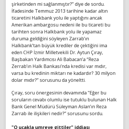
şirketinden mi sağlanmıştır?” diye de sordu.
İfadesinde Temmuz 2013 tarihine kadar altın
ticaretini Halkbank yolu ile yaptığını ancak
Amerikan ambargosu nedeni ile bu ticareti bu
tarihten sonra Halkbank yolu ile yapamaz
duruma geldiğini söyleyen Zarrab’ın
Halkbank’tan büyük krediler de çektiğini ima
eden CHP İzmir Milletvekili Dr. Aytun Çıray,
Başbakan Yardımcısı Ali Babacan’a “Reza
Zerrab’ın Halk Bankası’nda kredisi var mıdır,
varsa bu kredinin miktarı ne kadardır? 30 milyon
dolar mıdır?” sorusunu da yöneltti.
Çıray, soru önergesinin devamında "Eğer bu
soruların cevabı olumlu ise tutuklu bulunan Halk
Bank Genel Müdürü Süleyman Aslan’ın Reza
Zarrab ile ilişkileri nedir?” sorusunu sordu.
"O uçakla umreye gittiler" iddiası