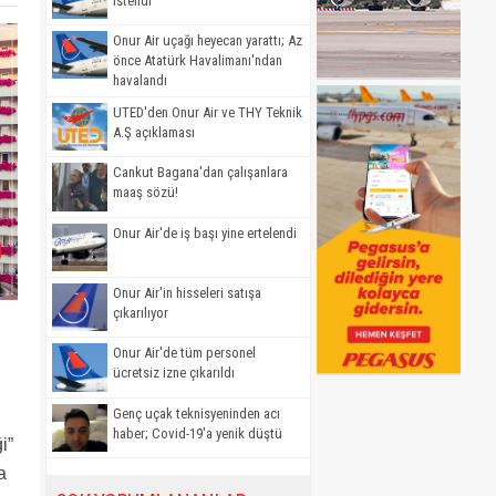
istendi
Onur Air uçağı heyecan yarattı; Az
önce Atatürk Havalimanı'ndan
havalandı
UTED'den Onur Air ve THY Teknik
A.Ş açıklaması
Cankut Bagana'dan çalışanlara
maaş sözü!
Onur Air'de iş başı yine ertelendi
Onur Air'in hisseleri satışa
çıkarılıyor
Onur Air'de tüm personel
ücretsiz izne çıkarıldı
Genç uçak teknisyeninden acı
haber; Covid-19'a yenik düştü
i”
a