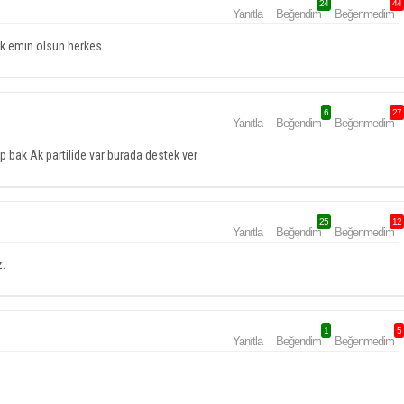
24
44
Yanıtla
Beğendim
Beğenmedim
ek emin olsun herkes
6
27
Yanıtla
Beğendim
Beğenmedim
 bak Ak partilide var burada destek ver
25
12
Yanıtla
Beğendim
Beğenmedim
z.
1
5
Yanıtla
Beğendim
Beğenmedim