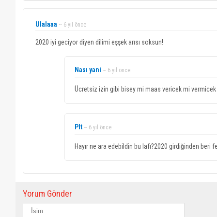
Ulalaaa
~ 6 yıl önce
2020 iyi geciyor diyen dilimi eşşek arısı soksun!
Nası yani
~ 6 yıl önce
Ücretsiz izin gibi bisey mi maas vericek mi vermicek
Plt
~ 6 yıl önce
Hayır ne ara edebildin bu lafı?2020 girdiğinden beri fe
Yorum Gönder