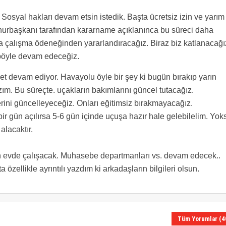
Sosyal hakları devam etsin istedik. Başta ücretsiz izin ve yarım
urbaşkanı tarafından kararname açıklanınca bu süreci daha
sa çalışma ödeneğinden yararlandıracağız. Biraz biz katlanacağı
 böyle devam edeceğiz.
t devam ediyor. Havayolu öyle bir şey ki bugün bırakıp yarın
m. Bu süreçte. uçakların bakımlarını güncel tutacağız.
erini güncelleyeceğiz. Onları eğitimsiz bırakmayacağız.
, bir gün açılırsa 5-6 gün içinde uçuşa hazır hale gelebilelim. Yok
lacaktır.
tan evde çalışacak. Muhasebe departmanları vs. devam edecek..
zellikle ayrıntılı yazdım ki arkadaşların bilgileri olsun.
Tüm Yorumlar (4