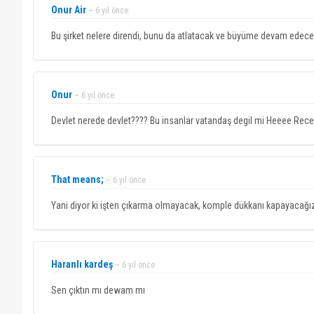
Onur Air
~ 6 yıl önce
Bu şirket nelere direndi, bunu da atlatacak ve büyüme devam edec
Onur
~ 6 yıl önce
Devlet nerede devlet???? Bu insanlar vatandaş degil mi Heeee Recep
That means;
~ 6 yıl önce
Yani diyor ki işten çıkarma olmayacak, komple dükkanı kapayacağı
Haranlı kardeş
~ 6 yıl önce
Sen çıktın mı dewam mı