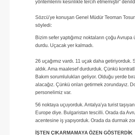
yöntemlerini kesinlikle tercih etmemiştir” denild
Sözcü'ye konuşan Genel Müdür Teoman Tosun, m
söyledi:
Bizim sefer yaptığımız noktaların çoğu Avrupa 
durdu. Uçacak yer kalmadı.
26 uçağımız vardı. 11 uçak daha getiriyorduk. Si
aldık. Ama maalesef durdurduk. Çünkü kontratla
Bakım sorumlulukları geliyor. Olduğu yerde bıra
alacağız. Çünkü onları getirmek zorundayız. Do
personelimiz var.
56 noktaya uçuyorduk. Antalya'ya turist taşıyan 
Europe diye. Bulgaristan tescilli. Orada da Avr
acentesine iş yapıyorduk. Orada da durmak zorun
İŞTEN ÇIKARMAMAYA ÖZEN GÖSTERDİK