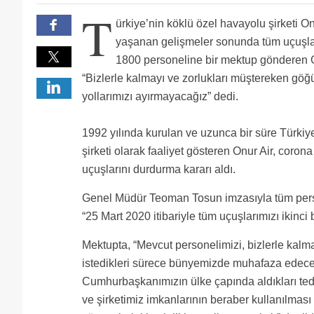
Devlet nerede devlet???? Bu insanlar vatandaş degil
T
Yani diyor ki işten çıkarma olmayacak, komple dükk
ürkiye’nin köklü özel havayolu şirketi On
Sen çıktın mı dewam mı
2020 iyi geciyor diyen dilimi eşşek arısı soksun!
yaşanan gelişmeler sonunda tüm uçuşlar
bir sey bilmiyorsun. bos bos yaziyorsun
1800 personeline bir mektup gönderen
Arkadaşlarımı önceden işten çıkardınız zaten ve bi
sinek kadar gücünüz vardı oda eriyecek gidecek son
Charter şirketi olduğu için olabilir mi acaba? 30 uça
“Bizlerle kalmayı ve zorlukları müştereken göğ
Bizi tip eğitimine alıp 5 ay bekletip iptal ettiniz,Baz
yollarımızı ayırmayacağız” dedi.
Onur air in 2 aydır maaş vermediğini söyleyen arkada
1992 yılında kurulan ve uzunca bir süre Türkiy
şirketi olarak faaliyet gösteren Onur Air, coron
uçuşlarını durdurma kararı aldı.
Genel Müdür Teoman Tosun imzasıyla tüm pers
“25 Mart 2020 itibariyle tüm uçuşlarımızı ikinci
Mektupta, “Mevcut personelimizi, bizlerle kalm
istedikleri sürece bünyemizde muhafaza edeceği
Cumhurbaşkanımızın ülke çapında aldıkları tedb
ve şirketimiz imkanlarının beraber kullanılması 