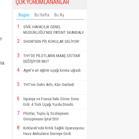
ÇOK YORUMLANANLAR
Bugün
Bu Hafta
Bu Ay
1
SİVİL HAVACILIK GENEL
MÜDÜRLÜĞÜ'NDE PATENT SKANDALI!
r
2
SHGM'DEN PİS KOKULAR GELİYOR!
3
THY’DE PİLOTLARIN MAAŞ SİSTEMİ
DEĞİŞİYOR MU?
ana
4
Ayjet'e ait eğitim uçağı kırıma uğradı
5
THY’nin Geliri Arttı, Kârı Geriledi
6
İspanya ve Fransa'daki Görev Sona
Erdi: 4 Türk Uçağı Yurda Döndü
7
Pilotlar, Toplu İş Sözleşmesi
Görüşmesini İptal Etti!
8
Kırklareli'nde Kritik Sağlık Operasyonu:
Hava Ambulansı Devreye Girdi