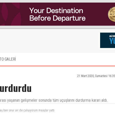
TO GALERİ
21 Mart 2020, Cumartesi 16:3
durdurdu
onrası yaşanan gelişmeler sonunda tüm uçuşlarını durdurma kararı aldı.
yüme devam edecek emin olsun herkes