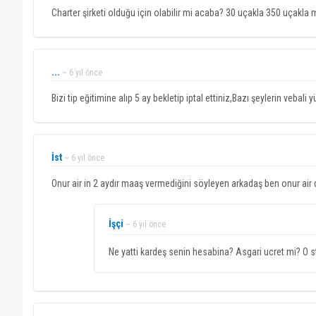
Charter şirketi olduğu için olabilir mi acaba? 30 uçakla 350 uçakla m
...
~ 6 yıl önce
Bizi tip eğitimine alıp 5 ay bekletip iptal ettiniz,Bazı şeylerin vebal
İst
~ 6 yıl önce
Onur air in 2 aydır maaş vermediğini söyleyen arkadaş ben onur air 
İşçi
~ 6 yıl önce
Ne yatti kardeş senin hesabina? Asgari ucret mi? O st