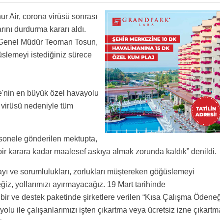
 mi Heeee Recep bak Ak partilide var burada destek ver
anı kapayacağız.
ur Air, corona virüsü sonrası
ını durdurma kararı aldı.
 Genel Müdür Teoman Tosun,
rçok kişiye ücretsiz izin verdiniz şimdide kalkıp herkese maaş verecem demekle olmuyor
unuz Atlas gibi olacak yazık yazık çok yazık
kla 350 uçakla mı rekabet edecek? Beyni yok fikri var ya!
üslemeyi istediğiniz sürece
ı şeylerin vebali yüksek oluyor.İşsizlik nedir anlamanız lazm.
ş ben onur air de çalışıyorum maaşlar yattı
e'nin en büyük özel havayolu
a virüsü nedeniyle tüm
onele gönderilen mektupta,
 bir karara kadar maalesef askıya almak zorunda kaldık” denildi.
ayı ve sorumlulukları, zorlukları müştereken göğüslemeyi
z, yollarımızı ayırmayacağız. 19 Mart tarihinde
ir ve destek paketinde şirketlere verilen “Kısa Çalışma Ödeneğ
yolu ile çalışanlarımızı işten çıkartma veya ücretsiz izne çıkartm