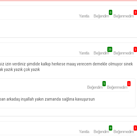
6
3
Yanıtla
Beğendim
Beğenmedim
26
3
Yanıtla
Beğendim
Beğenmedim
etsiz izin verdiniz şimdide kalkıp herkese maaş verecem demekle olmuyor sinek
k yazık yazık çok yazık
5
1
Beğendim
Beğenmedim
kapan arkadaş inşallah yakın zamanda sağlına kavuşursun
8
1
Yanıtla
Beğendim
Beğenmedim