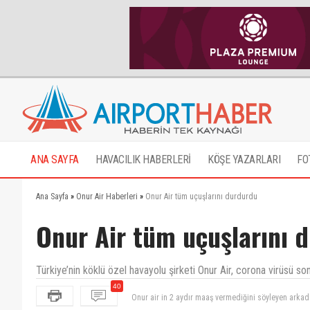
ANA SAYFA
HAVACILIK HABERLERİ
KÖŞE YAZARLARI
FO
Ana Sayfa
»
Onur Air Haberleri
»
Onur Air tüm uçuşlarını durdurdu
Onur Air tüm uçuşlarını 
Türkiye’nin köklü özel havayolu şirketi Onur Air, corona virüsü s
40
Bu şirket nelere direndi, bunu da atlatacak ve bü