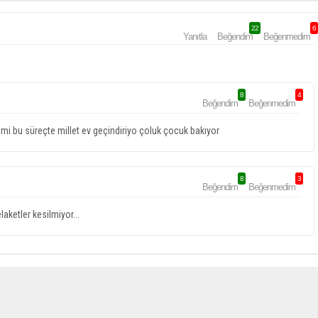
22
6
Yanıtla
Beğendim
Beğenmedim
8
4
Beğendim
Beğenmedim
 mi bu süreçte millet ev geçindiriyo çoluk çocuk bakıyor
8
3
Beğendim
Beğenmedim
laketler kesilmiyor...