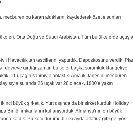
i.
ecburen bu kararı aldıklarını kaydederek özetle şunları
ülkeleri, Orta Doğu ve Suudi Arabistan. Tüm bu ülkelerde uçuşla
vil Havacılık'tan tescillerini yaptırdık. Depozitosunu verdik. Pl
r devreye girdiği zaman bu sefer başka sorumluluklar geliyor.
ktık. 11 uçağın sahibiyle anlaştık. Ama iki tanesini mecburen
layısıyla şu anda 26 uçak var 28 olacak. 1800'e yakın
ikinci büyük şirkettik. Yurt dışında da bir şirket kurduk Holiday
upa Birliği imkanlarını kullanıyorduk. Almanya'nın en büyük
da kaldık. Bu kötü durumu bir iki ayda atlatırız gibi geliyor.