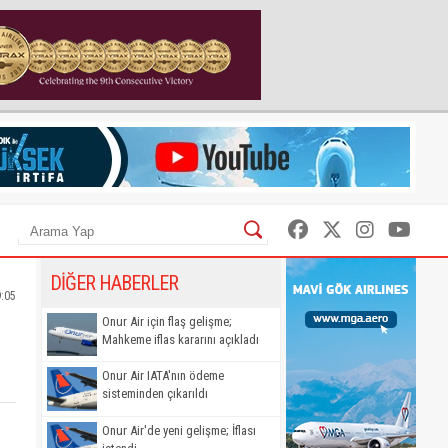
DİĞER HABERLER
9:05
Onur Air için flaş gelişme;
Mahkeme iflas kararını açıkladı
Onur Air IATA'nın ödeme
sisteminden çıkarıldı
Onur Air'de yeni gelişme; İflası