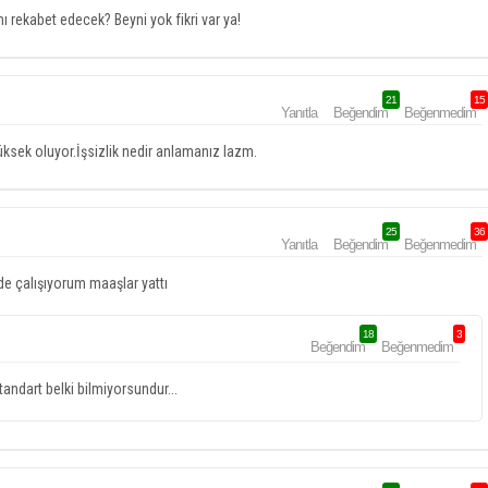
ı rekabet edecek? Beyni yok fikri var ya!
21
15
Yanıtla
Beğendim
Beğenmedim
i yüksek oluyor.İşsizlik nedir anlamanız lazm.
25
36
Yanıtla
Beğendim
Beğenmedim
de çalışıyorum maaşlar yattı
18
3
Beğendim
Beğenmedim
andart belki bilmiyorsundur...