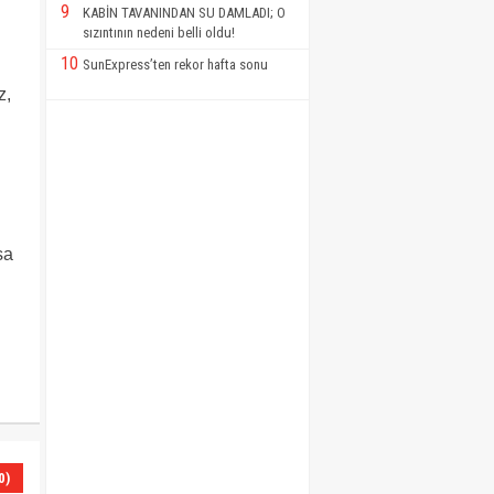
9
KABİN TAVANINDAN SU DAMLADI; O
sızıntının nedeni belli oldu!
10
SunExpress’ten rekor hafta sonu
z,
sa
0)