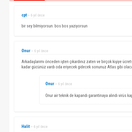
cpt
~ 6 yıl önce
bir sey bilmiyorsun. bos bos yaziyorsun
Onur
~ 6 yıl önce
Arkadaşlarımı önceden işten çıkardınız zaten ve birçok kişiye ücr
kadar gücünüz vardı oda eriyecek gidecek sonunuz Atlas gibi olaca
Onur
~ 6 yıl önce
Onur air teknik de kapandı garantinaya alındı virüs 
Halit
~ 6 yıl önce