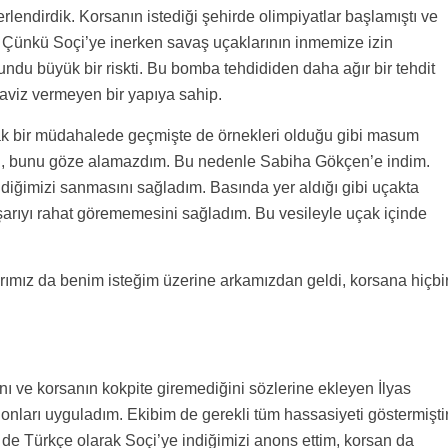
rlendirdik. Korsanın istediği şehirde olimpiyatlar başlamıştı ve
ı. Çünkü Soçi’ye inerken savaş uçaklarının inmemize izin
ndu büyük bir riskti. Bu bomba tehdididen daha ağır bir tehdit
taviz vermeyen bir yapıya sahip.
acak bir müdahalede geçmişte de örnekleri olduğu gibi masum
lirdi, bunu göze alamazdım. Bu nedenle Sabiha Gökçen’e indim.
indiğimizi sanmasını sağladım. Basında yer aldığı gibi uçakta
şarıyı rahat görememesini sağladım. Bu vesileyle uçak içinde
arımız da benim isteğim üzerine arkamızdan geldi, korsana hiçbi
ını ve korsanın kokpite giremediğini sözlerine ekleyen İlyas
 onları uyguladım. Ekibim de gerekli tüm hassasiyeti göstermiştir
 de Türkçe olarak Soçi’ye indiğimizi anons ettim, korsan da