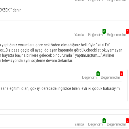
EVZEK " denir
0
5
Yanıtla
Beğendim
Beğenmedim
yaptığınız yorumlara göre sektörden olmadığınız belli.Öyle "krizi F/O
muyor...Biz pass geçip eli ayağı dolaşan kaptanda gördük,checklist okuyamayan
hayatta başına bir kere gelecek bir durumda " yaptım,uçtum,...".Airliner
m televizyonda,aynı söyleme devam.Selamlar.
6
1
Beğendim
Beğenmedim
ns eğitimi olan, çok iyi derecede ingilizce bilen, evli iki çocuk babasıyım.
4
0
Yanıtla
Beğendim
Beğenmedim