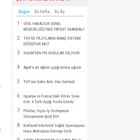
Bugün
Bu Hafta
Bu Ay
1
SİVİL HAVACILIK GENEL
MÜDÜRLÜĞÜ'NDE PATENT SKANDALI!
2
THY’DE PİLOTLARIN MAAŞ SİSTEMİ
DEĞİŞİYOR MU?
3
SHGM'DEN PİS KOKULAR GELİYOR!
4
Ayjet'e ait eğitim uçağı kırıma uğradı
5
THY’nin Geliri Arttı, Kârı Geriledi
r
6
İspanya ve Fransa'daki Görev Sona
Erdi: 4 Türk Uçağı Yurda Döndü
7
Pilotlar, Toplu İş Sözleşmesi
Görüşmesini İptal Etti!
8
Kırklareli'nde Kritik Sağlık Operasyonu:
.
Hava Ambulansı Devreye Girdi
9