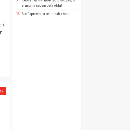
KABİN TAVANINDAN SU DAMLADI; O
sızıntının nedeni belli oldu!
10
SunExpress’ten rekor hafta sonu
ri
on
4)