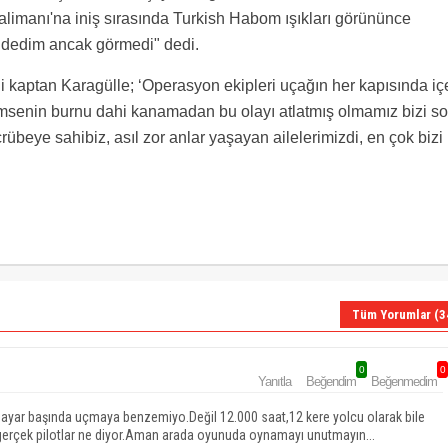
limanı'na iniş sırasında Turkish Habom ışıkları görününce
' dedim ancak görmedi" dedi.
i kaptan Karagülle; ‘Operasyon ekipleri uçağın her kapısında içe
 Kimsenin burnu dahi kanamadan bu olayı atlatmış olmamız bizi s
crübeye sahibiz, asıl zor anlar yaşayan ailelerimizdi, en çok bizi
Tüm Yorumlar (3
0
0
Yanıtla
Beğendim
Beğenmedim
isayar başında uçmaya benzemiyo.Değil 12.000 saat,12 kere yolcu olarak bile
rçek pilotlar ne diyor.Aman arada oyunuda oynamayı unutmayın...