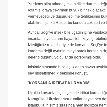
Yardımcı pilot arkadaşımla birlikte durumu değe
rotamızı oraya çevirmek büyük bir risk olacakt
vermeyeceği ve düşürülebilme tehlikesinin bulu
olabilirdi, çünkü Ruslar bu konuda çok sert ve 
Ayrıca; Soçi’ye insek bile uçağın içine yapıl
insanların, yolcuların hayatı tehlikeye girebi
İzlediğimiz rota itibariyle de korsanın Soçi’ye 
karartma değil aydınlatma yaparak korsanın dı
neler olduğunu yolcular da görebilmiş oldu.
İnişimiz sırasında bize eşlik eden savaş uçakl
şey hissettirmedik’ şeklinde konuştu.
‘KORSANLA İRTİBAT KURMADIM’
Uçakta korsanla hiçbir şekilde irtibat kurmadığ
Karagülle; ‘Uluslar arası kurallar neyse ben de
İstanbul’a inişimiz sırasında hem İngilizce hem