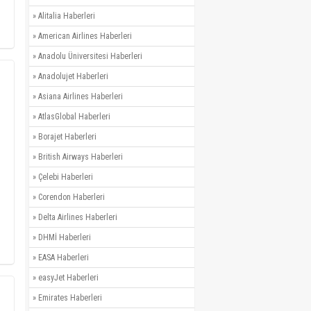
»
Alitalia Haberleri
»
American Airlines Haberleri
»
Anadolu Üniversitesi Haberleri
»
Anadolujet Haberleri
»
Asiana Airlines Haberleri
»
AtlasGlobal Haberleri
»
Borajet Haberleri
»
British Airways Haberleri
»
Çelebi Haberleri
»
Corendon Haberleri
»
Delta Airlines Haberleri
»
DHMİ Haberleri
»
EASA Haberleri
»
easyJet Haberleri
»
Emirates Haberleri