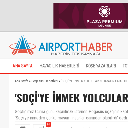
ANA SAYFA
HAVACILIK HABERLERİ
KÖŞE YAZARLARI
FO
Ana Sayfa
»
Pegasus Haberleri
»
'SOÇİ'YE İNMEK YOLCULARIN HAYATINA MAL OLA
'SOÇİ'YE İNMEK YOLCULAR
Geçtiğimiz Cuma günü kaçırılmak istenen Pegasus uçağının kaptanı 
‘Soçi’ye inmedim çünkü masum insanlar canından olabilirdi’ dedi.
34