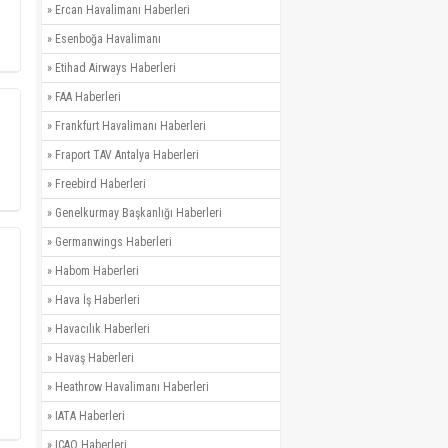
»
Ercan Havalimanı Haberleri
»
Esenboğa Havalimanı
»
Etihad Airways Haberleri
»
FAA Haberleri
»
Frankfurt Havalimanı Haberleri
»
Fraport TAV Antalya Haberleri
»
Freebird Haberleri
»
Genelkurmay Başkanlığı Haberleri
»
Germanwings Haberleri
»
Habom Haberleri
»
Hava İş Haberleri
»
Havacılık Haberleri
»
Havaş Haberleri
»
Heathrow Havalimanı Haberleri
»
IATA Haberleri
»
ICAO Haberleri