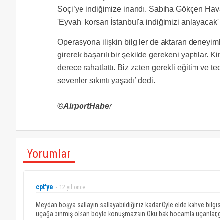
Soçi’ye indiğimize inandı. Sabiha Gökçen Hava
'Eyvah, korsan İstanbul'a indiğimizi anlayacak
Operasyona ilişkin bilgiler de aktaran deneyiml
girerek başarılı bir şekilde gerekeni yaptılar.
derece rahatlattı. Biz zaten gerekli eğitim ve te
sevenler sıkıntı yaşadı’ dedi.
©AirportHaber
Yorumlar
cpt'ye
~ 12 yıl önce
Meydan boşya sallayın sallayabildiğiniz kadar.Öyle elde kahve bilg
uçağa binmiş olsan böyle konuşmazsın.Oku bak hocamla uçanlar,ge