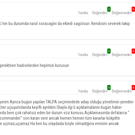
1
0
Yanıtla
Beğendim
Beğenmedim
tc'nin bu durumda nasil soracagini da ekledi sagolsun. Kendisini severek takip
1
6
Yanıtla
Beğendim
Beğenmedim
 gerektiren hadiselerden hepimizi korusun
4
6
Yanıtla
Beğendim
Beğenmedim
isyerim.Ayrıca bugün yapılan TALPA seçimindede aday olduğu yönetimin yeniden
her uçuşumdanda keyifli ayrıldım.Olayla ilgi li açıklamalarını bugün haber
alarda beni çok rahatsız eden bir durum söz konusu.Açıklamasında defalarca "
"commander" son kararı verir ancak hemen hemen tüm kararlar kokpitte
na göre uçmaz,uçamaz.Ha ben bu olaydada böyle olmadığına eminim ancak