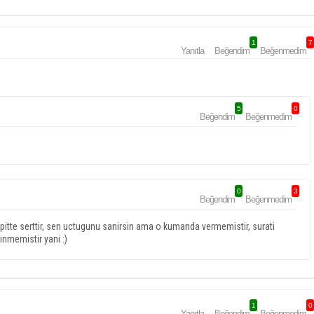
1
7
Yanıtla
Beğendim
Beğenmedim
5
0
Beğendim
Beğenmedim
0
3
Beğendim
Beğenmedim
pitte serttir, sen uctugunu sanirsin ama o kumanda vermemistir, surati
inmemistir yani :)
1
0
Yanıtla
Beğendim
Beğenmedim