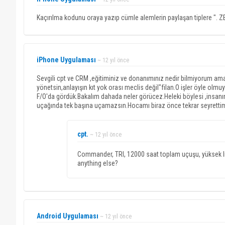
Kaçırılma kodunu oraya yazıp cümle alemlerin paylaşan tiplere ". Z
iPhone Uygulaması
~ 12 yıl önce
Sevgili cpt ve CRM ,eğitiminiz ve donanımınız nedir bilmiyorum ama 
yönetsin,anlayışın kıt yok orası meclis değil"filan.O işler öyle ol
F/O'da gördük.Bakalım dahada neler görücez.Heleki böylesi ,insanın 
uçağında tek başına uçamazsın.Hocamı biraz önce tekrar seyretti
cpt.
~ 12 yıl önce
Commander, TRI, 12000 saat toplam uçuşu, yüksek lisa
anything else?
Android Uygulaması
~ 12 yıl önce