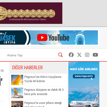
DİĞER HABERLER
9:05
'
Pegasus’tan Kıbrıs Uçuşlarına
Yüzde 40 İndirim
Pegasus dünyanın en dakik ilk 5
hava yolu arasında
Pegasus'ta uzun yılların emeği