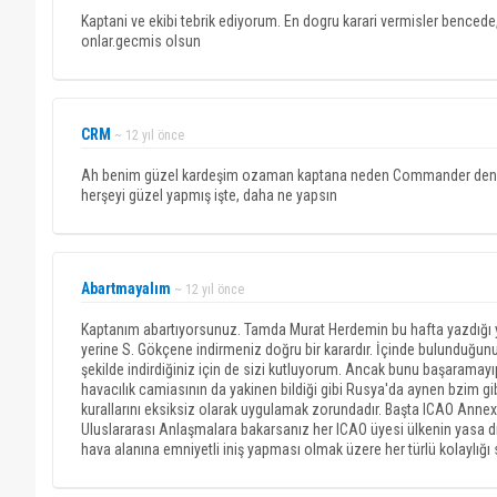
Kaptani ve ekibi tebrik ediyorum. En dogru karari vermisler bencede
onlar.gecmis olsun
CRM
~ 12 yıl önce
Ah benim güzel kardeşim ozaman kaptana neden Commander deniyor, 
herşeyi güzel yapmış işte, daha ne yapsın
Abartmayalım
~ 12 yıl önce
Kaptanım abartıyorsunuz. Tamda Murat Herdemin bu hafta yazdığı ya
yerine S. Gökçene indirmeniz doğru bir karardır. İçinde bulunduğu
şekilde indirdiğiniz için de sizi kutluyorum. Ancak bunu başaramayıp
havacılık camiasının da yakinen bildiği gibi Rusya'da aynen bzim gib
kurallarını eksiksiz olarak uygulamak zorundadır. Başta ICAO Annex
Uluslararası Anlaşmalara bakarsanız her ICAO üyesi ülkenin yasa dı
hava alanına emniyetli iniş yapması olmak üzere her türlü kolaylı