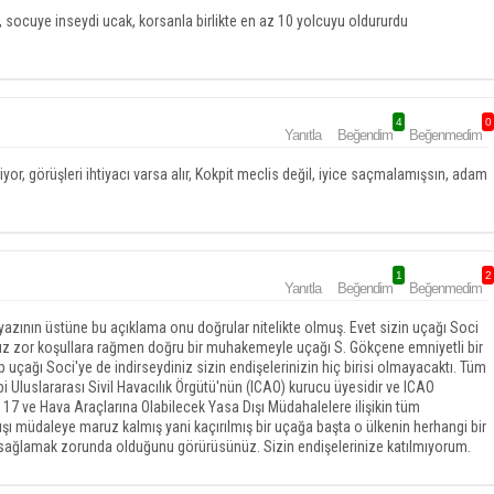
, socuye inseydi ucak, korsanla birlikte en az 10 yolcuyu oldururdu
4
0
Yanıtla
Beğendim
Beğenmedim
görüşleri ihtiyacı varsa alır, Kokpit meclis değil, iyice saçmalamışsın, adam
1
2
Yanıtla
Beğendim
Beğenmedim
zının üstüne bu açıklama onu doğrular nitelikte olmuş. Evet sizin uçağı Soci
nuz zor koşullara rağmen doğru bir muhakemeyle uçağı S. Gökçene emniyetli bir
 uçağı Soci'ye de indirseydiniz sizin endişelerinizin hiç birisi olmayacaktı. Tüm
i Uluslararası Sivil Havacılık Örgütü'nün (ICAO) kurucu üyesidir ve ICAO
 17 ve Hava Araçlarına Olabilecek Yasa Dışı Müdahalelere ilişikin tüm
şı müdaleye maruz kalmış yani kaçırılmış bir uçağa başta o ülkenin herhangi bir
ğı sağlamak zorunda olduğunu görürüsünüz. Sizin endişelerinize katılmıyorum.