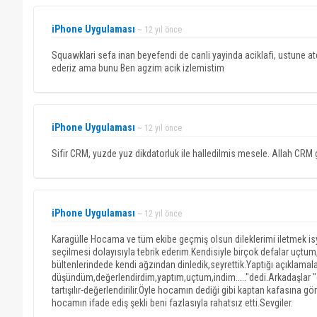
iPhone Uygulaması
~ 12 yıl önce
Squawklari sefa inan beyefendi de canli yayinda aciklafi, ustune a
ederiz ama bunu Ben agzim acik izlemistim
iPhone Uygulaması
~ 12 yıl önce
Sifir CRM, yuzde yuz dikdatorluk ile halledilmis mesele. Allah CRM
iPhone Uygulaması
~ 12 yıl önce
Karagülle Hocama ve tüm ekibe geçmiş olsun dileklerimi iletmek 
seçilmesi dolayısıyla tebrik ederim.Kendisiyle birçok defalar uçtum,
bültenlerindede kendi ağzından dinledik,seyrettik.Yaptığı açıklam
düşündüm,değerlendirdim,yaptım,uçtum,indim....."dedi.Arkadaşlar 
tartışılır-değerlendirilir.Öyle hocamın dediği gibi kaptan kafası
hocamın ifade ediş şekli beni fazlasıyla rahatsız etti.Sevgiler.