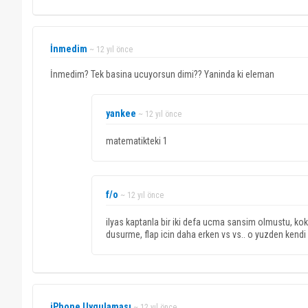
İnmedim
~ 12 yıl önce
İnmedim? Tek basina ucuyorsun dimi?? Yaninda ki eleman
yankee
~ 12 yıl önce
matematikteki 1
f/o
~ 12 yıl önce
ilyas kaptanla bir iki defa ucma sansim olmustu, kok
dusurme, flap icin daha erken vs vs.. o yuzden kendi 
iPhone Uygulaması
~ 12 yıl önce