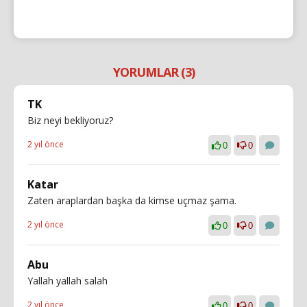
YORUMLAR (3)
TK
Biz neyi bekliyoruz?
2 yıl önce
0
0
Katar
Zaten araplardan başka da kimse uçmaz şama.
2 yıl önce
0
0
Abu
Yallah yallah salah
2 yıl önce
0
0