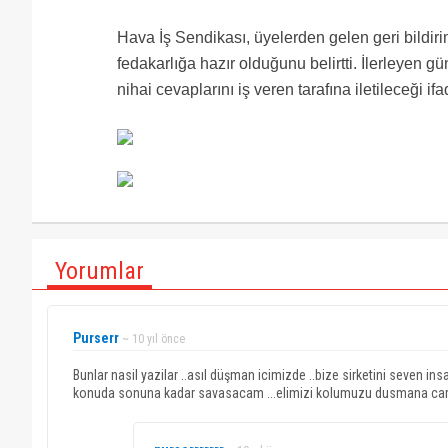
Hava İş Sendikası, üyelerden gelen geri bildirim
fedakarlığa hazır olduğunu belirtti. İlerleyen 
nihai cevaplarını iş veren tarafına iletileceği ifa
Yorumlar
Purserr
~ 10 yıl önce
Bunlar nasil yazilar ..asıl düşman icimizde ..bize sirketini seven insa
konuda sonuna kadar savasacam ...elimizi kolumuzu dusmana carp