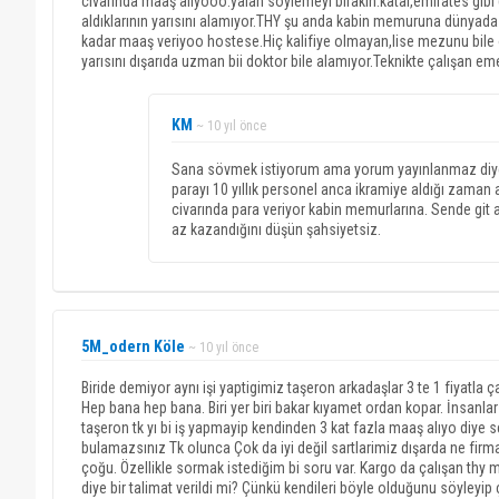
civarında maaş alıyooo.yalan söylemeyi bırakın.katar,emirates gibi
aldıklarının yarısını alamıyor.THY şu anda kabin memuruna dünyada aç
kadar maaş veriyoo hostese.Hiç kalifiye olmayan,lise mezunu bile o
yarısını dışarıda uzman bii doktor bile alamıyor.Teknikte çalışan eme
KM
~ 10 yıl önce
Sana sövmek istiyorum ama yorum yayınlanmaz diye 
parayı 10 yıllık personel anca ikramiye aldığı zaman a
civarında para veriyor kabin memurlarına. Sende git 
az kazandığını düşün şahsiyetsiz.
5M_odern Köle
~ 10 yıl önce
Biride demiyor aynı işi yaptigimiz taşeron arkadaşlar 3 te 1 fiyatla
Hep bana hep bana. Biri yer biri bakar kıyamet ordan kopar. İnsan
taşeron tk yı bi iş yapmayip kendinden 3 kat fazla maaş alıyo diye
bulamazsınız Tk olunca Çok da iyi değil sartlarimiz dışarda ne firma
çoğu. Özellikle sormak istediğim bi soru var. Kargo da çalışan thy
diye bir talimat verildi mi? Çünkü kendileri böyle olduğunu söyleyip