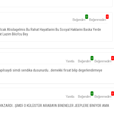
0
0
Beğendim
Beğenmedim
 Olcak Alisilagelmis Bu Rahat Hayatlarini Bu Sosyal Haklarini Baska Yerde
at Lazim Bilofcu Bey
0
0
Yanıtla
Beğendim
Beğenmedim
 yapilsaydi simdi sendika dusunurdu...demekki firsat bilip degerlendirmeye
6
0
Yanıtla
Beğendim
Beğenmedim
 YAZARDI...ŞİMDİ O KÜLÜSTÜR ARABAYA BİNENELER JEEPLERE BİNİYOR AMA