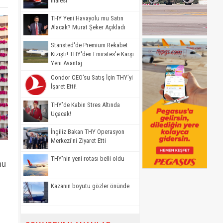
İhalesi
THY Yeni Havayolu mu Satın
Alacak? Murat Şeker Açıkladı
Stansted'de Premium Rekabet
Kızıştı! THY'den Emirates'e Karşı
Yeni Avantaj
Condor CEO'su Satış İçin THY'yi
İşaret Etti!
THY’de Kabin Stres Altında
Uçacak!
İngiliz Bakan THY Operasyon
Merkezi'ni Ziyaret Etti
THY'nin yeni rotası belli oldu
nu
Kazanın boyutu gözler önünde