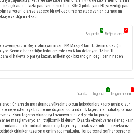
 dünya çapındaki şirketlerde bile kabin memurları ,THY daki kabin memurlarının
ık açık ara en fazla para veren şirket.bir İKİNCİ pilota yani FO ya verdiği para
lması yeterli olan ve sadece bir aylık eğitimle hostese verilen bu maaşın
kçiye verdiğinin 4 katı.
0
0
Beğendim
Beğenmedim
sövemiyorum. Beyni olmayan insan. KM Maaşı 4 bin TL. Senin o dediğin
lıyor. Senin o bahsettiğin katar emirates vs 5 bin dolar yani 15 bin Tl
adam ol hakette o parayı kazan. milletin çok kazandığını değil senin neden
1
0
Yanıtla
Beğendim
Beğenmedim
 çalışıyor. Onların da maaşlarında yükselme olsun hakedenlere kadro nasip olsun.
lar istemeye istemeye birbirlerine düşman durumda. Tk taşeron la muhatap olmaz
 sevmez. Konu taşeron olunca iyi kazanıyorsunuz dışarda bu parayı
lar ne maaşlar veriyolar :) trajikomik bi durum. Dışarda ekmek vermezler aç kalır
 memurlarına siz koordinatörsünüz işi taşeron yapacak siz kontrol edeceksiniz
 çekirdek citlarken taşeron a emir yagdirmaktalar. Her personel şef her personel