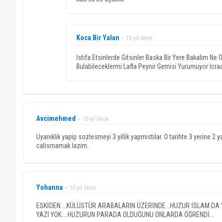
Koca Bir Yalan
~ 10 yıl önce
Istifa Etsinlerde Gitsinler Baska Bir Yere Bakalim Ne
Bulabileceklermi Lafla Peynir Gemisi Yurumuyor Icra
Avcimehmed
~ 10 yıl önce
Uyaniklik yapip sozlesmeyi 3 yillik yapmistilar. O tarihte 3 yerine 2
calismamak lazim.
Yohanna
~ 10 yıl önce
ESKİDEN ...KÜLÜSTÜR ARABALARIN ÜZERİNDE...HUZUR İSLAM DA
YAZI YOK....HUZURUN PARADA OLDUĞUNU ONLARDA ÖĞRENDİ...