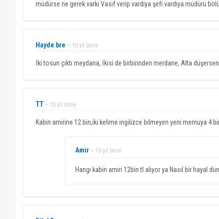
müdürse ne gerek varki Vasıf verip vardiya şefi vardiya müdürü bö
Hayde bre
~ 10 yıl önce
İki tosun çıktı meydana, İkisi de birbirinden merdane, Alta düşersen 
TT
~ 10 yıl önce
Kabin amirine 12 bin,iki kelime ingilizce bilmeyen yeni memuya 4 bi
Amir
~ 10 yıl önce
Hangi kabin amiri 12bin tl alıyor ya Nasıl bir hayal 