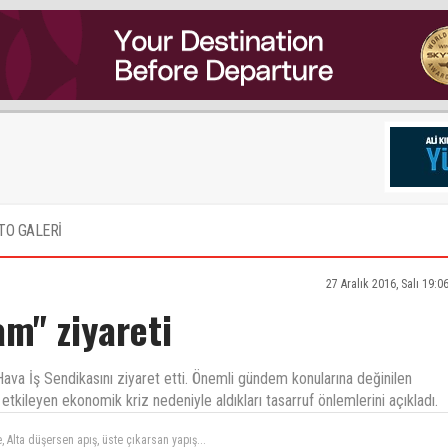
TO GALERİ
27 Aralık 2016, Salı 19:0
am" ziyareti
ava İş Sendikasını ziyaret etti. Önemli gündem konularına değinilen
kileyen ekonomik kriz nedeniyle aldıkları tasarruf önlemlerini açıkladı.
yeni memuya 4 bin verirken düşünseydiniz.