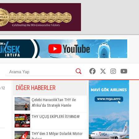
DİĞER HABERLER
6:12
Çelebi Havacılık'tan THY ile
Afrika'da Stratejik Hamle
THY UÇUŞ EKİPLERİ İSYANDA!
THY’den 3 Milyar Dolarlık Motor