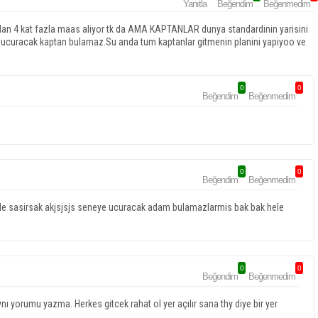
Yanıtla
Beğendim
Beğenmedim
ardan 4 kat fazla maas aliyor tk da AMA KAPTANLAR dunya standardinin yarisini
de ucuracak kaptan bulamaz.Su anda tum kaptanlar gitmenin planini yapiyoo ve
0
0
Beğendim
Beğenmedim
0
0
Beğendim
Beğenmedim
se de sasirsak akjsjsjs seneye ucuracak adam bulamazlarmis bak bak hele
0
0
Beğendim
Beğenmedim
nı yorumu yazma. Herkes gitcek rahat ol yer açılır sana thy diye bir yer