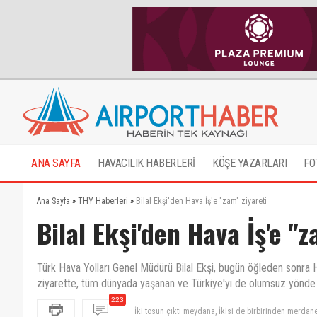
ANA SAYFA
HAVACILIK HABERLERİ
KÖŞE YAZARLARI
FO
Ana Sayfa
»
THY Haberleri
»
Bilal Ekşi'den Hava İş'e "zam" ziyareti
Bilal Ekşi'den Hava İş'e "z
Türk Hava Yolları Genel Müdürü Bilal Ekşi, bugün öğleden sonra H
ziyarette, tüm dünyada yaşanan ve Türkiye'yi de olumsuz yönde et
223
Kabin amirine 12 bin,iki kelime ingilizce bilmeyen 