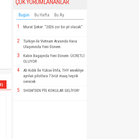
ÇOK YORUMLANANLAR
Bugün
Bu Hafta
Bu Ay
1
Murat Şeker: "2026 zor bir yıl olacak"
2
Türkiye ile Vietnam Arasında Hava
Ulaşımında Yeni Dönem
3
Kabin Bagajında Yeni Dönem: ÜCRETLİ
OLUYOR
4
Ali Kıdık İle Yükse İrtifa; THY emekliye
ayrılan pilotlara 7 brüt maaş teşvik
verecek
3)
5
SHGM'DEN PİS KOKULAR GELİYOR!