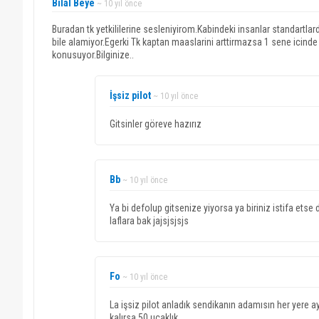
Bilal Beye
~ 10 yıl önce
Buradan tk yetkililerine sesleniyirom.Kabindeki insanlar standartl
bile alamiyor.Egerki Tk kaptan maaslarini arttirmazsa 1 sene icin
konusuyor.Bilginize..
İşsiz pilot
~ 10 yıl önce
Gitsinler göreve hazırız
Bb
~ 10 yıl önce
Ya bi defolup gitsenize yiyorsa ya biriniz istifa et
laflara bak jajsjsjsjs
Fo
~ 10 yıl önce
La işsiz pilot anladık sendikanın adamısın her yere ay
kalırsa 50 uçaklık