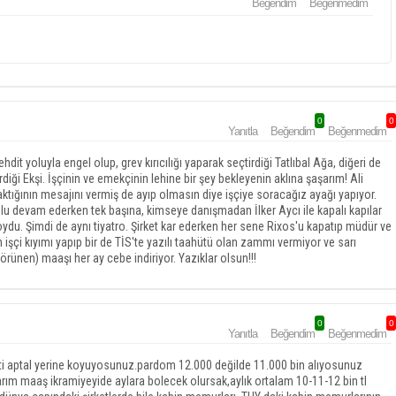
Beğendim
Beğenmedim
0
0
Yanıtla
Beğendim
Beğenmedim
it yoluyla engel olup, grev kırıcılığı yaparak seçtirdiği Tatlıbal Ağa, diğeri de
iği Ekşi. İşçinin ve emekçinin lehine bir şey bekleyenin aklına şaşarım! Ali
ığının mesajını vermiş de ayıp olmasın diye işçiye soracağız ayağı yapıyor.
lu devam ederken tek başına, kimseye danışmadan İlker Aycı ile kapalı kapılar
oydu. Şimdi de aynı tiyatro. Şirket kar ederken her sene Rixos'u kapatıp müdür ve
şçi kıyımı yapıp bir de TİS'te yazılı taahütü olan zammı vermiyor ve sarı
ünen) maaşı her ay cebe indiriyor. Yazıklar olsun!!!
0
0
Yanıtla
Beğendim
Beğenmedim
eti aptal yerine koyuyosunuz.pardom 12.000 değilde 11.000 bin alıyosunuz
arım maaş ikramiyeyide aylara bolecek olursak,aylık ortalam 10-11-12 bin tl