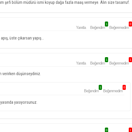
lüm şefi bölüm müdürü ismi koyup dağa fazla maaş vermeye. Alın size tasarruf.
1
0
Yanıtla
Beğendim
Beğenmedim
apış, üste çıkarsan yapış...
1
1
Yanıtla
Beğendim
Beğenmedim
n verirken düşünseydiniz.
1
0
Beğendim
Beğenmedim
dünyasında yasıyorsunuz.
0
1