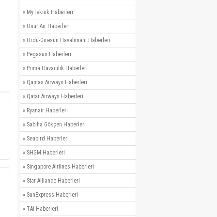
»
MyTeknik Haberleri
»
Onur Air Haberleri
»
Ordu-Giresun Havalimanı Haberleri
»
Pegasus Haberleri
»
Prima Havacılık Haberleri
»
Qantas Airways Haberleri
»
Qatar Airways Haberleri
»
Ryanair Haberleri
»
Sabiha Gökçen Haberleri
»
Seabird Haberleri
»
SHGM Haberleri
»
Singapore Airlines Haberleri
»
Star Alliance Haberleri
»
SunExpress Haberleri
»
TAI Haberleri