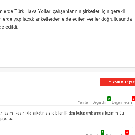
lerde Türk Hava Yolları çalışanlarının şirketleri için gerekli
günlerde yapılacak anketlerden elde edilen veriler doğrultusunda
de edildi.
Tüm Yorumlar (22
0
1
Yanıtla
Beğendim
Beğenmedim
n lazım ..kesinlikle sirketin sizi gibileri IP den bulup ayiklamasi lazimm..Bu
iyoruz ...
1
0