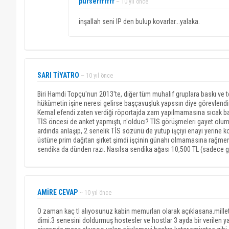
purserrrrrrr
~ 10 yıl önce
inşallah seni IP den bulup kovarlar...yalaka.
SARI TİYATRO
~ 10 yıl önce
Biri Hamdi Topçu'nun 2013'te, diğer tüm muhalif gruplara baskı ve tehd
hükümetin işine neresi gelirse başçavuşluk yapssın diye görevlendird
Kemal efendi zaten verdiği röportajda zam yapılmamasına sıcak bakt
TİS öncesi de anket yapmıştı, n'olducı? TİS görüşmeleri gayet olum
ardında anlaşıp, 2 senelik TİS sözünü de yutup işçiyi enayi yerine k
üstüne prim dağıtan şirket şimdi işçinin günahı olmamasına rağmen i
sendika da dünden razı. Nasılsa sendika ağası 10,500 TL (sadece gör
AMİRE CEVAP
~ 10 yıl önce
O zaman kaç tl alıyosunuz kabin memurları olarak açıklasana.mill
dimi.3 senesini doldurmuş hostesler ve hostlar 3 ayda bir verilen y