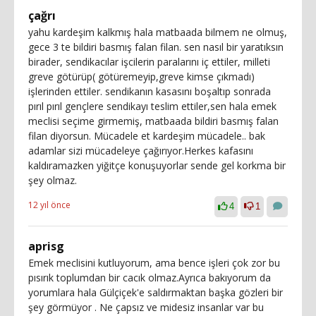
çağrı
yahu kardeşim kalkmış hala matbaada bilmem ne olmuş,
gece 3 te bildiri basmış falan filan. sen nasıl bir yaratıksın
birader, sendikacılar işcilerin paralarını iç ettiler, milleti
greve götürüp( götüremeyip,greve kimse çıkmadı)
işlerinden ettiler. sendikanın kasasını boşaltıp sonrada
pırıl pırıl gençlere sendikayı teslim ettiler,sen hala emek
meclisi seçime girmemiş, matbaada bildiri basmış falan
filan diyorsun. Mücadele et kardeşim mücadele.. bak
adamlar sizi mücadeleye çağırıyor.Herkes kafasını
kaldıramazken yiğitçe konuşuyorlar sende gel korkma bir
şey olmaz.
12 yıl önce
4
1
aprisg
Emek meclisini kutluyorum, ama bence işleri çok zor bu
pısırık toplumdan bir cacık olmaz.Ayrıca bakıyorum da
yorumlara hala Gülçiçek'e saldırmaktan başka gözleri bir
şey görmüyor . Ne çapsız ve midesiz insanlar var bu