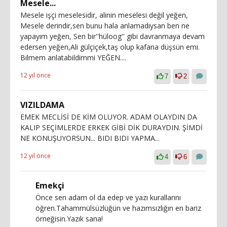
Mesele...
Mesele işçi meselesidir, alinin meselesi değil yeğen,
Mesele derindir,sen bunu hala anlamadıysan ben ne
yapayım yeğen, Sen bir''hüloog'' gibi davranmaya devam
edersen yeğen,Ali gülçiçek,taş olup kafana düşsün emi.
Bilmem anlatabildimmi YEĞEN....
12 yıl önce
7
2
VIZILDAMA
EMEK MECLİSİ DE KİM OLUYOR. ADAM OLAYDIN DA
KALIP SEÇİMLERDE ERKEK GİBİ DİK DURAYDIN. ŞİMDİ
NE KONUŞUYORSUN... BIDI BIDI YAPMA...
12 yıl önce
4
6
Emekçi
Önce sen adam ol da edep ve yazı kurallarını
öğren.Tahammülsüzlüğün ve hazımsızlığın en bariz
örneğisin.Yazık sana!