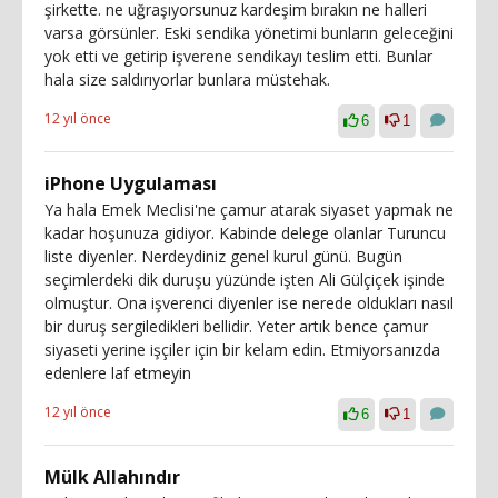
şirkette. ne uğraşıyorsunuz kardeşim bırakın ne halleri
varsa görsünler. Eski sendika yönetimi bunların geleceğini
yok etti ve getirip işverene sendikayı teslim etti. Bunlar
hala size saldırıyorlar bunlara müstehak.
12 yıl önce
6
1
iPhone Uygulaması
Ya hala Emek Meclisi'ne çamur atarak siyaset yapmak ne
kadar hoşunuza gidiyor. Kabinde delege olanlar Turuncu
liste diyenler. Nerdeydiniz genel kurul günü. Bugün
seçimlerdeki dik duruşu yüzünde işten Ali Gülçiçek işinde
olmuştur. Ona işverenci diyenler ise nerede oldukları nasıl
bir duruş sergiledikleri bellidir. Yeter artık bence çamur
siyaseti yerine işçiler için bir kelam edin. Etmiyorsanızda
edenlere laf etmeyin
12 yıl önce
6
1
Mülk Allahındır