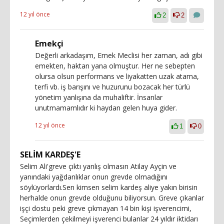
12 yıl önce
2
2
Emekçi
Değerli arkadaşım, Emek Meclisi her zaman, adı gibi
emekten, haktan yana olmuştur. Her ne sebepten
olursa olsun performans ve liyakatten uzak atama,
terfi vb. iş barışını ve huzurunu bozacak her türlü
yönetim yanlışına da muhaliftir. İnsanlar
unutmamamlıdır ki haydan gelen huya gider.
12 yıl önce
1
0
SELİM KARDEŞ'E
Selim Ali'greve çıktı yanlış olmasın Atilay Ayçin ve
yanındaki yağdanlıklar onun grevde olmadığını
söylüyorlardı.Sen kimsen selim kardeş aliye yakın birisin
herhalde onun grevde olduğunu biliyorsun. Greve çıkanlar
işçi dostu peki greve çıkmayan 14 bin kişi işverencimi,
Seçimlerden çekilmeyi işverenci bulanlar 24 yıldır iktidarı