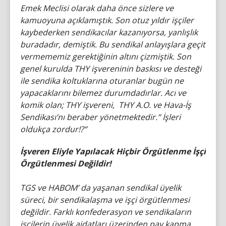
Emek Meclisi olarak daha önce sizlere ve
kamuoyuna açıklamıştık. Son otuz yıldır işçiler
kaybederken sendikacılar kazanıyorsa, yanlışlık
buradadır, demiştik. Bu sendikal anlayışlara geçit
vermememiz gerektiğinin altını çizmiştik. Son
genel kurulda THY işvereninin baskısı ve desteği
ile sendika koltuklarına oturanlar bugün ne
yapacaklarını bilemez durumdadırlar. Acı ve
komik olan; THY işvereni, THY A.O. ve Hava-İş
Sendikası’nı beraber yönetmektedir.’’ İşleri
oldukça zordur!?’’
İşveren Eliyle Yapılacak Hiçbir Örgütlenme İşçi
Örgütlenmesi Değildir!
TGS ve HABOM’ da yaşanan sendikal üyelik
süreci, bir sendikalaşma ve işçi örgütlenmesi
değildir. Farklı konfederasyon ve sendikaların
işçilerin üyelik aidatları üzerinden pay kapma