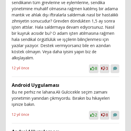
sendikanın tüm grevlerine ve eylemlerine, sendika
yönetimine muhalif olmasına rağmen katılmış bir adama
mantık ve ahlak dışı iftiralarla saldırmak nasıl bir hastalıklı
zihniyetin sonucudur? Grevden döndükten 1,5 ay sonra
işten attılar. Hala saldırmaya devam ediyorsunuz. Nasıl
bir kuyruk acısıdır bu? O adam işten atılmasına rağmen
hala sendikal örgütlülük ve işçilerin bilinçlenmesi için
yazılar yazıyor. Destek vermiyorsanız bile en azından
köstek olmayın. Veya daha iyisini yapın biz de
alkışlayalım.
12 yıl önce
8
3
Android Uygulaması
Bu ne perhiz ne lahana.Ali Gulcicekle seçim zamanı
yonetimin yanından çıkmıyordu. Bırakın bu hikayeleri
işinize bakın.
12 yıl önce
2
8