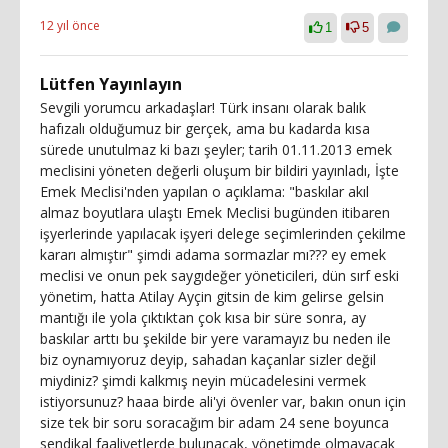
12 yıl önce
1
5
Lütfen Yayınlayın
Sevgili yorumcu arkadaşlar! Türk insanı olarak balık
hafızalı olduğumuz bir gerçek, ama bu kadarda kısa
sürede unutulmaz ki bazı şeyler; tarih 01.11.2013 emek
meclisini yöneten değerli oluşum bir bildiri yayınladı, İşte
Emek Meclisi'nden yapılan o açıklama: "baskılar akıl
almaz boyutlara ulaştı Emek Meclisi bugünden itibaren
işyerlerinde yapılacak işyeri delege seçimlerinden çekilme
kararı almıştır" şimdi adama sormazlar mı??? ey emek
meclisi ve onun pek saygıdeğer yöneticileri, dün sırf eski
yönetim, hatta Atilay Ayçin gitsin de kim gelirse gelsin
mantığı ile yola çıktıktan çok kısa bir süre sonra, ay
baskılar arttı bu şekilde bir yere varamayız bu neden ile
biz oynamıyoruz deyip, sahadan kaçanlar sizler değil
miydiniz? şimdi kalkmış neyin mücadelesini vermek
istiyorsunuz? haaa birde ali'yi övenler var, bakın onun için
size tek bir soru soracağım bir adam 24 sene boyunca
sendikal faaliyetlerde bulunacak, yönetimde olmayacak