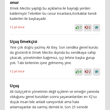
onur
Emek Meclisi yaptığı bu açıklama ile bayrağı yerden
kaldırmıştır.Tebrikler bu cesur insanlara,Korkaklar kendi
kaderleri ile başbaşadır.
12 yıl önce
7
2
Uçuş Emekçisi
Yine çok doğru yazmış Ali Bey. Son sendika genel kurulu
da gösterdi ki Emek Meclisi dışında bu sendikaya sahip
çıkacak, yönetimden bağımsız, işçi lehine başka gurup
yok. Tabi birilerinin işine gelmemiş yine.
12 yıl önce
8
2
Uçuş
Ali Gülçiçek'in yönetimin değil işçilerin ve emeğin yanında
olduğunu genel kuruldan sonra yaşananlardan en IQ'su
düşük insan bile anladı sanıyorduk ama hala
anlamayanlar da varmış demek ki. Son 25 senedir