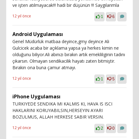
ve işten atılmayacak!!! hadi bir düşünün !!! Saygılarımla
12 yıl önce
1
6
Android Uygulaması
Genel Müdürlük matbaa deyince,gmy deyince Ali
Gulcicek acaba bir açıklama yapsa ya herkes kimin ne
olduğunu biliyor.Ali abınızı bırakın artık emekliliginin tadını
çıkarsın. Olmayan sendikacilik hayatı zaten bitmiştir.
Bırakin ona buna çamur atmayı.
12 yıl önce
1
5
iPhone Uygulaması
TURKIYEDE SENDIKA MI KALMIS KI, HAVA IS ISCI
HAKLARINI KORUYABILSIN,HERSEYIN AYARI
BOZULMUS, ALLAH HERKESE SABIR VERSIN.
12 yıl önce
2
0