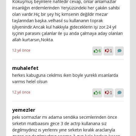
Kokuşmuş beyinlere nafiledir cevap, onlar anlamazlar
insanlığın erdemlerinden Yeryüzündeki her çakılın sahibi
olan vardır.Hiç bir şey hiç kimsenin değildir mezar
taşlarından başka..velhasıl su kullananın toprak
işliyenindir.Ancak kul hakkıyla gideceklerin işi zor.24 yıl
işçinin parasını çalanlar ile şu anda çalmaya aday olanları
allah kurtarsın,Nokta.
12 yıl önce
6
1
muhalefet
herkes kabuguna cekılmıs ıken boyle yureklı ınsanlarda
varmıs helel olsun
12 yıl önce
6
1
yemezler
pekı sormazlar mı adama sendıka secımlerınden önce
sırketın matbaasını gece 3 de actrp kullanana sız
degılmıydınız ıs yerlerını yıne sırketın kıralık araclarıyla