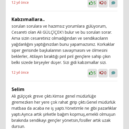
12 yıl önce
5
0
Kabzımallara..
sorulan sorulara ve hazımsız yorumlara gülüyorum,
Cesareti olan Ali GÜLÇİÇEK'i bulur ve bu soruları sorar.
Ama sizin cesaretiniz olmadığından ve sendikacıların
yağdanlığını yaptığınızdan bunu yapamazsınız. Korkaklar
siper gerisinde başkalarının savaşmasını ve ölmesini
beklerler, Atilayın bıraktığı pırıl pırıl gençlere sahip çıkın
belki sizede birşeyler düşer. Sizi gidi kabzımallar sizi.
12 yıl önce
5
0
Selim
Ali gülçiçek greve çıktı.Kimse genel müdürlüğe
giremezken her yere çok rahat girip çıktı.Genel müdürlük
matbaa da acaba ne iş yaptı.Yönetimle ne gibi pazarlıklar
yaptı.Ayrıca artık şirketle bağım kopmuş,emekli olmuşun
bırakında sendikayı gençler yönetsin,fosiller artık uzak
dursun.