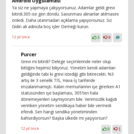
Android Uygulaması
Ya siz ne yapmaya çalışıyorsunuz. Adamlar geldi grevi
bitirdi.305 ise geri döndü. Savunması alınanlar atılmasını
önledi. Daha utanmadan açıklama yapıyorsunuz. Siz
Gidin ali adınızla boş işler Derneği kurun.
12 yıl önce
3
9
Purcer
Grevi mi bitirdi? Delege seçimlerinde neler olup
bittiğini hepimiz biliyoruz. Yönetim kendi adamları
geldiğinde tabi ki grevi istediği gibi bitirecekti. %3
artış ile 3 senelik TİS, Hava-İş tarihinde
imzalanmamıştı. Kabin memurlarının işe girerken A1
statüsünden işe başlaması, 305'ten hala
dönemeyenleri saymıyorum bile. Verimsizlik kağıdı
veririken yönetim sendikaya haber bile vermedi
efendi. Sen hangi sendika yönetiminden
bahsediyorsun? Başka ülkede mi yaşıyorsun?
12 yıl önce
8
1