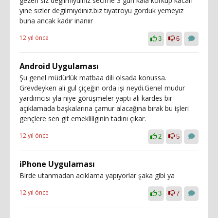
gezen sız degılmıydınız secıme 3 gun kala korkup kacan
yıne sızler degılmıydınız.bız tıyatroyu gorduk yemeyız
buna ancak kadır inanıır
12 yıl önce
3
6
Android Uygulaması
Şu genel müdürlük matbaa dili olsada konussa.
Grevdeyken ali gul çiçeğin orda işi neydi.Genel mudur
yardımcısı yla niye görüşmeler yaptı ali kardes bir
açıklamada başkalarına çamur alacağına bırak bu işleri
gençlere sen git emekliliginin tadını çıkar.
12 yıl önce
2
5
iPhone Uygulaması
Birde utanmadan acıklama yapıyorlar şaka gibi ya
12 yıl önce
3
7