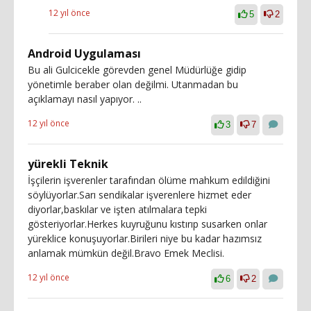
12 yıl önce
5
2
Android Uygulaması
Bu ali Gulcicekle görevden genel Müdürlüğe gidip
yönetimle beraber olan değilmi. Utanmadan bu
açıklamayı nasıl yapıyor. ..
12 yıl önce
3
7
yürekli Teknik
İşçilerin işverenler tarafından ölüme mahkum edildiğini
söylüyorlar.Sarı sendikalar işverenlere hizmet eder
diyorlar,baskılar ve işten atılmalara tepki
gösteriyorlar.Herkes kuyruğunu kıstırıp susarken onlar
yüreklice konuşuyorlar.Birileri niye bu kadar hazımsız
anlamak mümkün değil.Bravo Emek Meclisi.
12 yıl önce
6
2