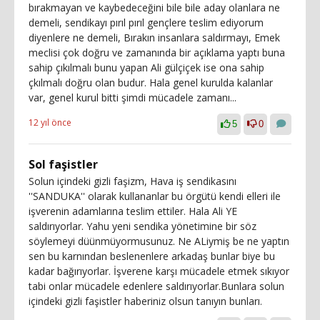
bırakmayan ve kaybedeceğini bile bile aday olanlara ne
demeli, sendikayı pırıl pırıl gençlere teslim ediyorum
diyenlere ne demeli, Bırakın insanlara saldırmayı, Emek
meclisi çok doğru ve zamanında bir açıklama yaptı buna
sahip çıkılmalı bunu yapan Ali gülçiçek ise ona sahip
çkılmalı doğru olan budur. Hala genel kurulda kalanlar
var, genel kurul bitti şimdi mücadele zamanı...
12 yıl önce
5
0
Sol faşistler
Solun içindeki gizli faşizm, Hava iş sendikasını
''SANDUKA'' olarak kullananlar bu örgütü kendi elleri ile
işverenin adamlarına teslim ettiler. Hala Ali YE
saldırıyorlar. Yahu yeni sendika yönetimine bir söz
söylemeyi düünmüyormusunuz. Ne ALiymiş be ne yaptın
sen bu karnından beslenenlere arkadaş bunlar biye bu
kadar bağırıyorlar. İşverene karşı mücadele etmek sıkıyor
tabi onlar mücadele edenlere saldırıyorlar.Bunlara solun
içindeki gizli faşistler haberiniz olsun tanıyın bunları.