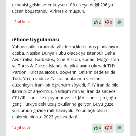
ecnebisi gelsin sefer koysun.106 ülkeye değil 206'ya
uçsan boş.İstanbul Airlines olmuşsun.
12 yıl önce
2
0
iPhone Uygulaması
Yabancı pilot oranında yüzde kaçlık bir artış planlanıyor
acaba. Nasılsa Dünya Hubu olacak ya Istanbul! Daha
Avustralya, Barbados, Gine Bissou, Sudan, Moğolistan
ve Turcs & Caicos Islands da pilot avına çıkmadı THY.
Pardon Turcs&Caicos u boşverin. Onların dedeleri de
Türk. Ya da sadece Caicos adalarında seminer
düzenleyin. İranlı bir öğrencim söyledi, THY İran da bile
ilanla pilot arıyormuş. Yanlışım mı var, İran da sadece
CPL/IR lisansı ile uçuyorlar ve sırf JAA lisansı için çoğu
genç Türkiye deki uçuş okullarına geliyor. Büyü güzel
yurdumun güzide milli havayolu. Yolun açık olsun
elalemle birlikte 2023 yollarından!
12 yıl önce
4
0