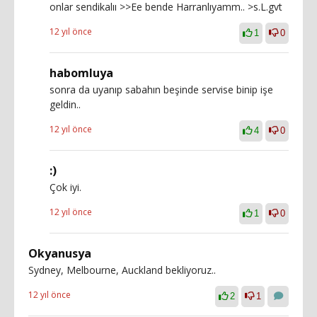
onlar sendikalıı >>Ee bende Harranlıyamm.. >s.L.gvt
12 yıl önce
1
0
habomluya
sonra da uyanıp sabahın beşinde servise binip işe
geldin..
12 yıl önce
4
0
:)
Çok iyi.
12 yıl önce
1
0
Okyanusya
Sydney, Melbourne, Auckland bekliyoruz..
12 yıl önce
2
1