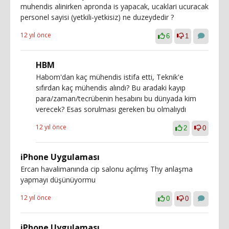
muhendis alinirken apronda is yapacak, ucaklari ucuracak
personel sayisi (yetkili-yetkisiz) ne duzeydedir ?
12 yıl önce
6
1
HBM
Habom'dan kaç mühendis istifa etti, Teknik'e
sıfırdan kaç mühendis alındı? Bu aradaki kayıp
para/zaman/tecrübenin hesabını bu dünyada kim
verecek? Esas sorulması gereken bu olmalıydı
12 yıl önce
2
0
iPhone Uygulaması
Ercan havalimanında cip salonu açılmış Thy anlaşma
yapmayı düşünüyormu
12 yıl önce
0
0
iPhone Uygulaması