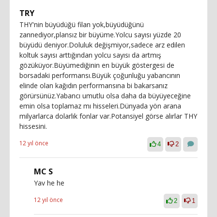
TRY
THY'nin büyüdüğü filan yok,büyüdüğünü
zannediyor,plansız bir büyüme.Yolcu sayısı yüzde 20
büyüdü deniyor.Doluluk değişmiyor,sadece arz edilen
koltuk sayısı arttığından yolcu sayısı da artmış
gözüküyor.Büyümediğinin en büyük göstergesi de
borsadaki performansı.Büyük çoğunluğu yabancının
elinde olan kağıdın performansına bi bakarsanız
görürsünüz.Yabancı umutlu olsa daha da büyüyeceğine
emin olsa toplamaz mı hisseleri.Dünyada yön arana
milyarlarca dolarlık fonlar var.Potansiyel görse alırlar THY
hissesini.
12 yıl önce
4
2
MC S
Yav he he
12 yıl önce
2
1