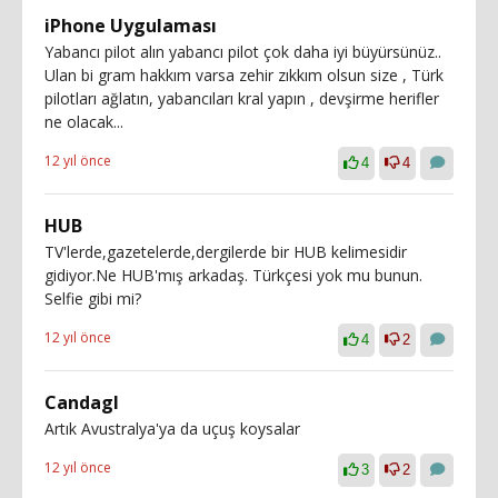
iPhone Uygulaması
Yabancı pilot alın yabancı pilot çok daha iyi büyürsünüz..
Ulan bi gram hakkım varsa zehir zıkkım olsun size , Türk
pilotları ağlatın, yabancıları kral yapın , devşirme herifler
ne olacak...
12 yıl önce
4
4
HUB
TV'lerde,gazetelerde,dergilerde bir HUB kelimesidir
gidiyor.Ne HUB'mış arkadaş. Türkçesi yok mu bunun.
Selfie gibi mi?
12 yıl önce
4
2
Candagl
Artık Avustralya'ya da uçuş koysalar
12 yıl önce
3
2