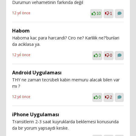
Durumun vehametinin farkında değil
12 yıl önce
10
1
Habom
Haboma kac para harcandi? Ciro ne? Karlilik ne?'bunlari
da aciklasa ya.
12 yıl önce
3
0
Android Uygulaması
THY ne zaman tecrübeli kabin memuru alacak bilen var
mı ?
12 yıl önce
0
2
iPhone Uygulaması
Transitlerin 2-3 saat kuyruklarda beklemesi konusunda
da bir yorum yapsaydi keske.