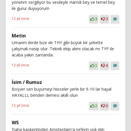
yönetim sergiliyor bu vesileyle Hamdi bey ve temel bey
ile gurur duyuyorum
12 yıl önce
3
3
Metin
Umarım ilerde bize de THY gibi büyük bir şirkette
çalışmak nasip olur. Teknik ekip alımı olacak mı TYP ile
acaba yakın zamanda.
12 yıl önce
1
4
İsim / Rumuz
Boşver sen büyümeyi hiisseler yerle bir 9-10 lar hayal
HAYALLL benden demesi akıllı olun
12 yıl önce
2
0
WS
Daha başkentinden Amsterdam'a seferin yok elin