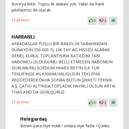
Bora'ya iletin. Topcu ile alakasi yok. Yakin da İranli
pilotlarimiz da olacak.
12 yıl önce
0
1
HARRANLI
ARKADASLAR PUSLU BİR BRAZİLYA SABAHINDAN
GÜNAYDIN 250.000 TL LİK THY AO HİSSESİ ALARAK
GENEL KURUL TOPLANTISINA KATILDIM TABİ
HABOMCU OLDUGUMU BELLİ ETMEDEN HABOMUN
DURUMUNU SORDUM.HAMDİ BEY'İN İLK TUR
TEKLİFİNDE #İLK300HAYIRLIOLSUN TEKLİFİNİ
REDDEDEREK.DAHA SONRA BUTUN ŞİRKETİ TEKNİK
A.Ş. ÇATISI ALTINDA TOPLADIK HAYIRLI OLSUN ARTIK
THAİLAND'DA GÖRÜŞÜRÜZ .
12 yıl önce
8
1
Helegardaş
Benim para niye eskik ! onlara niye fazla >Çünkü