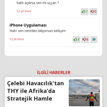
hattı açılırsa sen mi uççan ?
12 yıl önce
7
0
iPhone Uygulaması
Hub'ı sen nereden biliyorsun bebişim
12 yıl önce
3
6
İLGİLİ HABERLER
Çelebi Havacılık'tan
THY ile Afrika'da
Stratejik Hamle