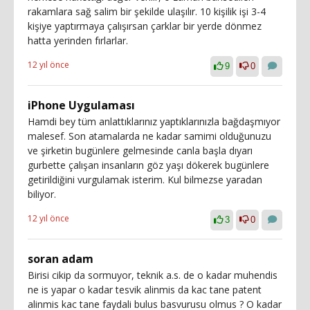
rakamlara sağ salim bir şekilde ulaşılır. 10 kişilik işi 3-4
kişiye yaptırmaya çalışırsan çarklar bir yerde dönmez
hatta yerinden fırlarlar.
12 yıl önce
9
0
iPhone Uygulaması
Hamdi bey tüm anlattıklarınız yaptıklarınızla bağdaşmıyor
malesef. Son atamalarda ne kadar samimi olduğunuzu
ve şirketin bugünlere gelmesinde canla başla dıyarı
gurbette çalışan insanların göz yaşı dökerek bugünlere
getirildiğini vurgulamak isterim. Kul bilmezse yaradan
biliyor.
12 yıl önce
3
0
soran adam
Birisi cikip da sormuyor, teknik a.s. de o kadar muhendis
ne is yapar o kadar tesvik alinmis da kac tane patent
alinmis kac tane faydali bulus basvurusu olmus ? O kadar