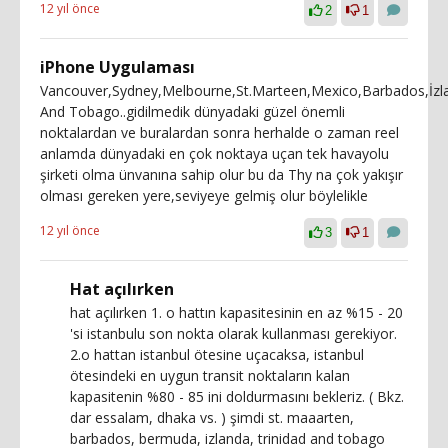
12 yıl önce
2
1
iPhone Uygulaması
Vancouver,Sydney,Melbourne,St.Marteen,Mexico,Barbados,İzl
And Tobago..gidilmedik dünyadaki güzel önemli
noktalardan ve buralardan sonra herhalde o zaman reel
anlamda dünyadaki en çok noktaya uçan tek havayolu
şirketi olma ünvanına sahip olur bu da Thy na çok yakışır
olması gereken yere,seviyeye gelmiş olur böylelikle
12 yıl önce
3
1
Hat açılırken
hat açılırken 1. o hattın kapasitesinin en az %15 - 20
'si istanbulu son nokta olarak kullanması gerekiyor.
2.o hattan istanbul ötesine uçacaksa, istanbul
ötesindeki en uygun transit noktaların kalan
kapasitenin %80 - 85 ini doldurmasını bekleriz. ( Bkz.
dar essalam, dhaka vs. ) şimdi st. maaarten,
barbados, bermuda, izlanda, trinidad and tobago