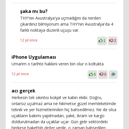
şaka mı bu?
THY'nin Avustralya'ya uçmadığını da nerden
çıkardınız bilmiyorum ama THY'nin Avustralya'da 4
farklı noktaya düzenli uçuşu var.
12 yıl önce
1
2
iPhone Uygulaması
Umarim o tarihte hakkini veren biri olur o koltukta
12 yıl önce
4
0
acı gerçek
Herkesin tek sıkıntısı kokpit ve kabin ekibi. Doğru,
onlarsız uçulmaz ama ne hikmetse güzel memleketimde
teknik ve yer hizmetlerinden hiç bahsedilmez. Ne de olsa
uçakların bakımı yapılmadan, yakıt, ikram ve kargo
doldurulmadan da uçaklar uçar. Gün gelir sektördeki
herkese hakettiği değer verilir, o zaman bahsedilen