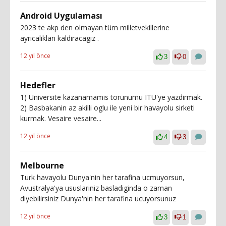
Android Uygulaması
2023 te akp den olmayan tüm milletvekillerine
ayrıcalıkları kaldiracagiz .
12 yıl önce
3
0
Hedefler
1) Universite kazanamamis torunumu ITU'ye yazdirmak.
2) Basbakanin az akilli oglu ile yeni bir havayolu sirketi
kurmak. Vesaire vesaire...
12 yıl önce
4
3
Melbourne
Turk havayolu Dunya'nin her tarafina ucmuyorsun,
Avustralya'ya ususlariniz basladiginda o zaman
diyebilirsiniz Dunya'nin her tarafina ucuyorsunuz
12 yıl önce
3
1