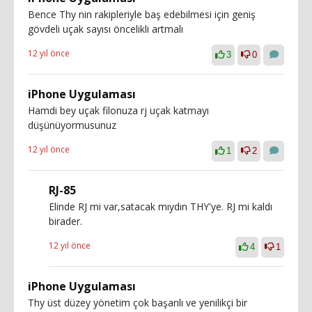
Bence Thy nin rakipleriyle baş edebilmesi için geniş
gövdeli uçak sayısı öncelikli artmalı
12 yıl önce
3
0
iPhone Uygulaması
Hamdi bey uçak filonuza rj uçak katmayı
düşünüyormusunuz
12 yıl önce
1
2
RJ-85
Elinde RJ mi var,satacak mıydın THY'ye. RJ mi kaldı
birader.
12 yıl önce
4
1
iPhone Uygulaması
Thy üst düzey yönetim çok başarılı ve yenilikçi bir