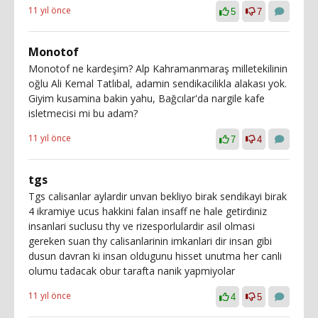
11 yıl önce
5
7
Monotof
Monotof ne kardeşim? Alp Kahramanmaraş milletekilinin
oğlu Ali Kemal Tatlıbal, adamin sendikacilikla alakası yok.
Giyim kusamina bakin yahu, Bağcılar'da nargile kafe
isletmecisi mi bu adam?
11 yıl önce
7
4
tgs
Tgs calisanlar aylardir unvan bekliyo birak sendikayi birak
4 ikramiye ucus hakkini falan insaff ne hale getirdiniz
insanlari suclusu thy ve rizesporlulardir asil olmasi
gereken suan thy calisanlarinin imkanlari dir insan gibi
dusun davran ki insan oldugunu hisset unutma her canli
olumu tadacak obur tarafta nanik yapmiyolar
11 yıl önce
4
5