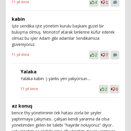
11 yıl önce
4
1
kabin
İşte sendika işte yönetim kurulu başkanı güzel bir
buluşma olmuş. Monotof atarak birilerine küfür ederek
olmaz bu işler Adam gibi adamlar Sendikamiza
güveniyoruz.
11 yıl önce
2
7
Yalaka
Yalaka kabin :) yanlıs yeri yalıyorsun....
11 yıl önce
2
0
az konuş
bence thy yönetiminin tek hatası zorla bir şeyler
yaptırmaya çalışması.. çalışan kendi yararına da olsa
yönetimden gelen bir talebi ''hayırdır noluyoruz'' diyor..