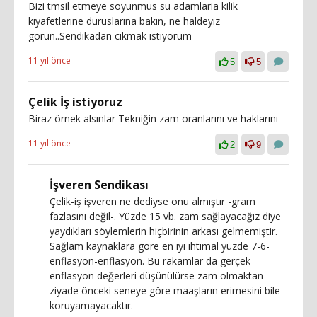
Bizi tmsil etmeye soyunmus su adamlaria kilik
kiyafetlerine duruslarina bakin, ne haldeyiz
gorun..Sendikadan cikmak istiyorum
11 yıl önce
5
5
Çelik İş istiyoruz
Biraz örnek alsınlar Tekniğin zam oranlarını ve haklarını
11 yıl önce
2
9
İşveren Sendikası
Çelik-iş işveren ne dediyse onu almıştır -gram
fazlasını değil-. Yüzde 15 vb. zam sağlayacağız diye
yaydıkları söylemlerin hiçbirinin arkası gelmemiştir.
Sağlam kaynaklara göre en iyi ihtimal yüzde 7-6-
enflasyon-enflasyon. Bu rakamlar da gerçek
enflasyon değerleri düşünülürse zam olmaktan
ziyade önceki seneye göre maaşların erimesini bile
koruyamayacaktır.