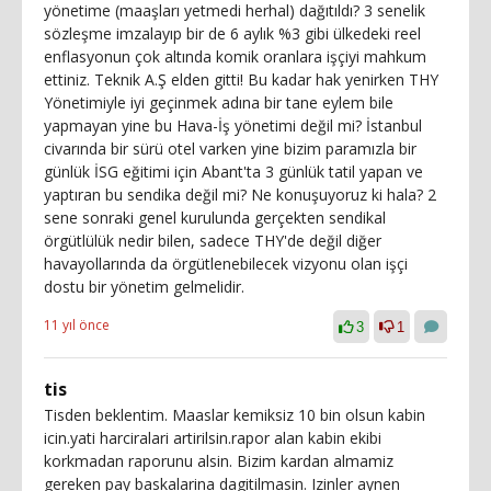
yönetime (maaşları yetmedi herhal) dağıtıldı? 3 senelik
sözleşme imzalayıp bir de 6 aylık %3 gibi ülkedeki reel
enflasyonun çok altında komik oranlara işçiyi mahkum
ettiniz. Teknik A.Ş elden gitti! Bu kadar hak yenirken THY
Yönetimiyle iyi geçinmek adına bir tane eylem bile
yapmayan yine bu Hava-İş yönetimi değil mi? İstanbul
civarında bir sürü otel varken yine bizim paramızla bir
günlük İSG eğitimi için Abant'ta 3 günlük tatil yapan ve
yaptıran bu sendika değil mi? Ne konuşuyoruz ki hala? 2
sene sonraki genel kurulunda gerçekten sendikal
örgütlülük nedir bilen, sadece THY'de değil diğer
havayollarında da örgütlenebilecek vizyonu olan işçi
dostu bir yönetim gelmelidir.
11 yıl önce
3
1
tis
Tisden beklentim. Maaslar kemiksiz 10 bin olsun kabin
icin.yati harciralari artirilsin.rapor alan kabin ekibi
korkmadan raporunu alsin. Bizim kardan almamiz
gereken pay baskalarina dagitilmasin. Izinler aynen