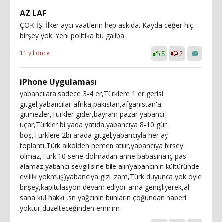
AZ LAF
ÇOK İŞ. İlker aycı vaatlerin hep askıda. Kayda değer hiç
birşey yok. Yeni politika bu galiba
11 yıl önce
5
2
iPhone Uygulaması
yabancılara sadece 3-4 er,Türklere 1 er gerisi
gitgel,yabancılar afrika,pakistan,afganistan'a
gitmezler,Türkler gider,bayram pazar yabancı
uçar,Türkler bi yada yatıda,yabancıya 8-10 gün
boş,Türklere 2bi arada gitgel,yabancıyla her ay
toplantı,Türk alkolden hemen atılır,yabancıya birsey
olmaz,Türk 10 sene dolmadan anne babasına iç pas
alamaz,yabancı sevgilisine bile alır(yabancının kültüründe
evlilik yokmuş)yabancıya gizli zam,Türk duyunca yok öyle
birşey,kapitülasyon devam ediyor ama genişliyerek,al
sana kul hakkı ,sn yağcının bunların çoğundan haberi
yoktur,düzelteceğinden eminim