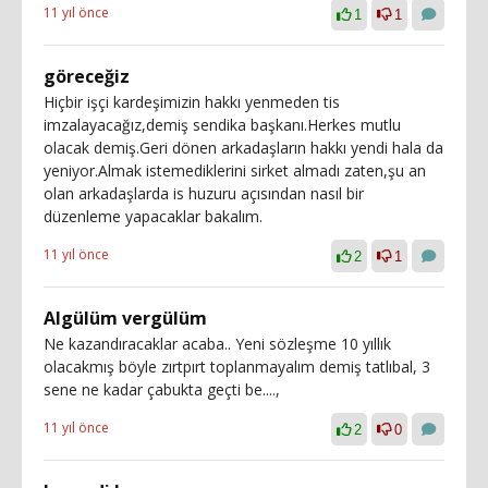
11 yıl önce
1
1
göreceğiz
Hiçbir işçi kardeşimizin hakkı yenmeden tis
imzalayacağız,demiş sendika başkanı.Herkes mutlu
olacak demiş.Geri dönen arkadaşların hakkı yendi hala da
yeniyor.Almak istemediklerini sirket almadı zaten,şu an
olan arkadaşlarda is huzuru açısından nasıl bir
düzenleme yapacaklar bakalım.
11 yıl önce
2
1
Algülüm vergülüm
Ne kazandıracaklar acaba.. Yeni sözleşme 10 yıllık
olacakmış böyle zırtpırt toplanmayalım demiş tatlıbal, 3
sene ne kadar çabukta geçti be....,
11 yıl önce
2
0