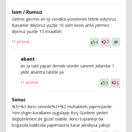
İsim / Rumuz
Gelmis gecmis en iyi sendika yonetimini tebrik ediyoruz.
Basarilar diliyoruz yuzde 10 zam kesin ama yetmez
diyoruz yuzde 15 insaallah.
11 yıl önce
4
7
abant
en ıyı tatıl yapan demek ıstedın sanırım adamlar 1
yıldır abantta tatılde ya
11 yıl önce
3
1
Sonuc
%3+%3 ikinci senede%2+%2 muhabbeti yapmışlardır.
Yeni shgm kurallarini uygulayıp Boş Günlerin yerleri
değiştirilmesi de güzel olabilir. İkinci toplantıyı da
boğazda balikcida yapılmasına karar alındıysa yakışır.