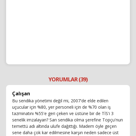
YORUMLAR (39)
Çalışan
Bu sendika yönetimi değil mi, 2007'de elde edilen
uçucular için %80, yer personeli için de %70 olan iş
tazminatını %55'e geri çeken ve üstüne bir de TİS'i 3
senelik imzalayan? Sarı sendika olma şerefine Topçu'nun
temettü adı altında ulufe dağıttığı. Madem öyle geçen
sene daha çok kar edilmesine karşın neden sadece üst