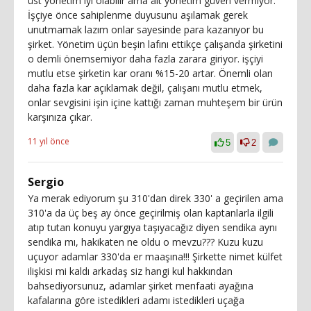
üst yönetim iyi olabilir ama alt yönetim güven vermiyor.
İşçiye önce sahiplenme duyusunu aşılamak gerek
unutmamak lazım onlar sayesinde para kazanıyor bu
şirket. Yönetim üçün beşin lafını ettikçe çalışanda şirketini
o demli önemsemiyor daha fazla zarara giriyor. işçiyi
mutlu etse şirketin kar oranı %15-20 artar. Önemli olan
daha fazla kar açıklamak değil, çalışanı mutlu etmek,
onlar sevgisini işin içine kattığı zaman muhteşem bir ürün
karşınıza çıkar.
11 yıl önce
5
2
Sergio
Ya merak ediyorum şu 310'dan direk 330' a geçirilen ama
310'a da üç beş ay önce geçirilmiş olan kaptanlarla ilgili
atıp tutan konuyu yargıya taşıyacağız diyen sendika aynı
sendika mı, hakikaten ne oldu o mevzu??? Kuzu kuzu
uçuyor adamlar 330'da er maaşına!!! Şirkette nimet külfet
ilişkisi mi kaldı arkadaş siz hangi kul hakkından
bahsediyorsunuz, adamlar şirket menfaati ayağına
kafalarına göre istedikleri adamı istedikleri uçağa