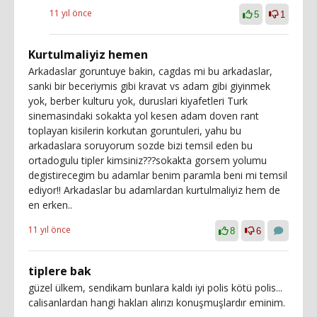
11 yıl önce
5
1
Kurtulmaliyiz hemen
Arkadaslar goruntuye bakin, cagdas mi bu arkadaslar,
sanki bir beceriymis gibi kravat vs adam gibi giyinmek
yok, berber kulturu yok, duruslari kiyafetleri Turk
sinemasindaki sokakta yol kesen adam doven rant
toplayan kisilerin korkutan goruntuleri, yahu bu
arkadaslara soruyorum sozde bizi temsil eden bu
ortadogulu tipler kimsiniz???sokakta gorsem yolumu
degistirecegim bu adamlar benim paramla beni mi temsil
ediyor!! Arkadaslar bu adamlardan kurtulmaliyiz hem de
en erken..
11 yıl önce
8
6
tiplere bak
güzel ülkem, sendikam bunlara kaldı iyi polis kötü polis...
calisanlardan hangi hakları alırızı konuşmuşlardır eminim.