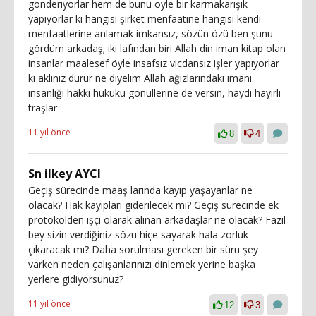
gönderiyorlar hem de bunu öyle bir karmakarışık
yapıyorlar ki hangisi şirket menfaatine hangisi kendi
menfaatlerine anlamak imkansız, sözün özü ben şunu
gördüm arkadaş; iki lafından biri Allah din iman kitap olan
insanlar maalesef öyle insafsız vicdansız işler yapıyorlar
ki aklınız durur ne diyelim Allah ağızlarındaki imanı
insanlığı hakkı hukuku gönüllerine de versin, haydi hayırlı
traşlar
11 yıl önce
8
4
Sn ilkey AYCI
Geçiş sürecinde maaş larında kayıp yaşayanlar ne
olacak? Hak kayıpları giderilecek mi? Geçiş sürecinde ek
protokolden işçi olarak alınan arkadaşlar ne olacak? Fazıl
bey sizin verdiğiniz sözü hiçe sayarak hala zorluk
çıkaracak mı? Daha sorulması gereken bir sürü şey
varken neden çalışanlarınızı dinlemek yerine başka
yerlere gidiyorsunuz?
11 yıl önce
12
3