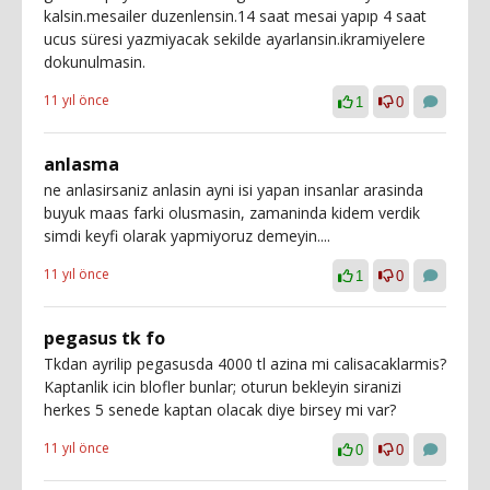
kalsin.mesailer duzenlensin.14 saat mesai yapıp 4 saat
ucus süresi yazmiyacak sekilde ayarlansin.ikramiyelere
dokunulmasin.
11 yıl önce
1
0
anlasma
ne anlasirsaniz anlasin ayni isi yapan insanlar arasinda
buyuk maas farki olusmasin, zamaninda kidem verdik
simdi keyfi olarak yapmiyoruz demeyin....
11 yıl önce
1
0
pegasus tk fo
Tkdan ayrilip pegasusda 4000 tl azina mi calisacaklarmis?
Kaptanlik icin blofler bunlar; oturun bekleyin siranizi
herkes 5 senede kaptan olacak diye birsey mi var?
11 yıl önce
0
0