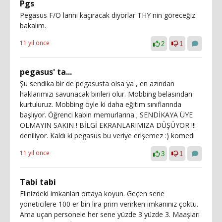
Pgs
Pegasus F/O larını kaçıracak diyorlar THY nin göreceğiz
bakalım.
11 yıl önce
2
1
pegasus' ta...
Şu sendika bir de pegasusta olsa ya , en azından
haklarımızı savunacak birileri olur. Mobbing belasından
kurtuluruz. Mobbing öyle ki daha eğitim sınıflarında
başlıyor. Öğrenci kabin memurlarına ; SENDİKAYA ÜYE
OLMAYIN SAKIN ! BİLGİ EKRANLARIMIZA DÜŞÜYOR !!!
deniliyor. Kaldı ki pegasus bu veriye erişemez :) komedi
11 yıl önce
3
1
Tabi tabi
Elinizdeki imkanları ortaya koyun. Geçen sene
yöneticilere 100 er bin lira prim verirken imkanınız çoktu.
Ama uçan personele her sene yüzde 3 yüzde 3. Maaşları