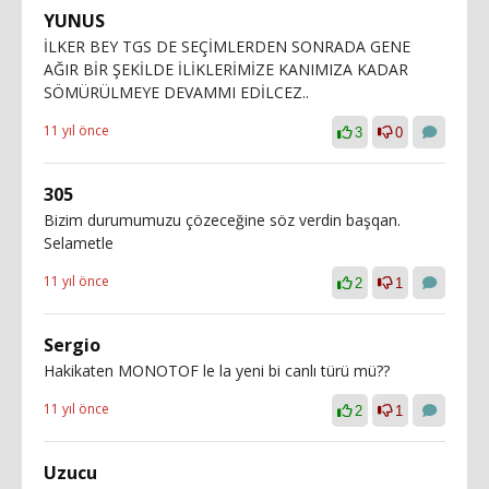
YUNUS
İLKER BEY TGS DE SEÇİMLERDEN SONRADA GENE
AĞIR BİR ŞEKİLDE İLİKLERİMİZE KANIMIZA KADAR
SÖMÜRÜLMEYE DEVAMMI EDİLCEZ..
11 yıl önce
3
0
305
Bizim durumumuzu çözeceğine söz verdin başqan.
Selametle
11 yıl önce
2
1
Sergio
Hakikaten MONOTOF le la yeni bi canlı türü mü??
11 yıl önce
2
1
Uzucu