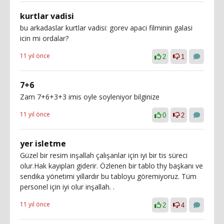
kurtlar vadisi
bu arkadaslar kurtlar vadisi: gorev apaci filminin galasi
icin mi ordalar?
11 yıl önce
2
1
7+6
Zam 7+6+3+3 imis oyle soyleniyor bilginize
11 yıl önce
0
2
yer isletme
Güzel bir resim inşallah çalışanlar için iyi bir tis süreci
olur.Hak kayıpları giderir. Özlenen bir tablo thy başkanı ve
sendika yönetimi yıllardır bu tabloyu göremiyoruz. Tüm
personel için iyi olur inşallah. .
11 yıl önce
2
4