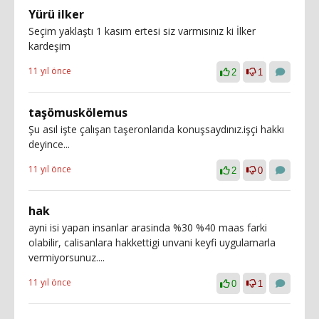
Yürü ilker
Seçim yaklaştı 1 kasım ertesi siz varmısınız ki İlker
kardeşim
11 yıl önce
2
1
taşömuskölemus
Şu asıl işte çalışan taşeronlarıda konuşsaydınız.işçi hakkı
deyince...
11 yıl önce
2
0
hak
ayni isi yapan insanlar arasinda %30 %40 maas farki
olabilir, calisanlara hakkettigi unvani keyfi uygulamarla
vermiyorsunuz....
11 yıl önce
0
1