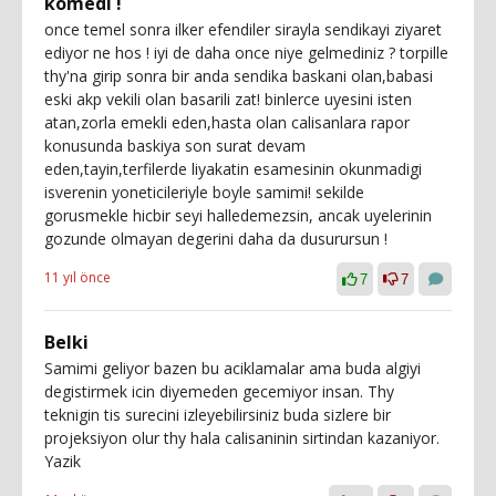
komedi !
once temel sonra ilker efendiler sirayla sendikayi ziyaret
ediyor ne hos ! iyi de daha once niye gelmediniz ? torpille
thy'na girip sonra bir anda sendika baskani olan,babasi
eski akp vekili olan basarili zat! binlerce uyesini isten
atan,zorla emekli eden,hasta olan calisanlara rapor
konusunda baskiya son surat devam
eden,tayin,terfilerde liyakatin esamesinin okunmadigi
isverenin yoneticileriyle boyle samimi! sekilde
gorusmekle hicbir seyi halledemezsin, ancak uyelerinin
gozunde olmayan degerini daha da dusurursun !
11 yıl önce
7
7
Belki
Samimi geliyor bazen bu aciklamalar ama buda algiyi
degistirmek icin diyemeden gecemiyor insan. Thy
teknigin tis surecini izleyebilirsiniz buda sizlere bir
projeksiyon olur thy hala calisaninin sirtindan kazaniyor.
Yazik