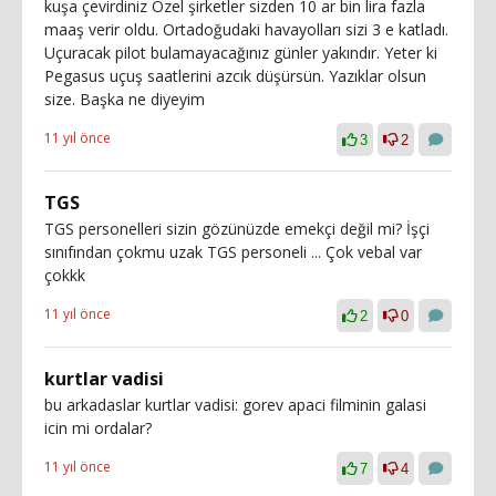
kuşa çevirdiniz Özel şirketler sizden 10 ar bin lira fazla
maaş verir oldu. Ortadoğudaki havayolları sizi 3 e katladı.
Uçuracak pilot bulamayacağınız günler yakındır. Yeter ki
Pegasus uçuş saatlerini azcık düşürsün. Yazıklar olsun
size. Başka ne diyeyim
11 yıl önce
3
2
TGS
TGS personelleri sizin gözünüzde emekçi değil mi? İşçi
sınıfından çokmu uzak TGS personeli ... Çok vebal var
çokkk
11 yıl önce
2
0
kurtlar vadisi
bu arkadaslar kurtlar vadisi: gorev apaci filminin galasi
icin mi ordalar?
11 yıl önce
7
4