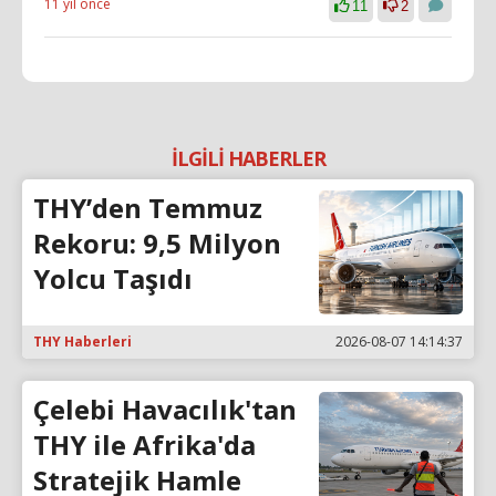
11 yıl önce
11
2
İLGİLİ HABERLER
THY’den Temmuz
Rekoru: 9,5 Milyon
Yolcu Taşıdı
THY Haberleri
2026-08-07 14:14:37
Çelebi Havacılık'tan
THY ile Afrika'da
Stratejik Hamle