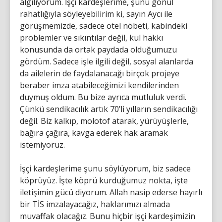
algılıyorum. İşçi kardeşlerime, şunu gönül
rahatlığıyla söyleyebilirim ki, sayın Aycı ile
görüşmemizde, sadece otel nöbeti, kabindeki
problemler ve sıkıntılar değil, kul hakkı
konusunda da ortak paydada olduğumuzu
gördüm. Sadece işle ilgili değil, sosyal alanlarda
da ailelerin de faydalanacağı birçok projeye
beraber imza atabileceğimizi kendilerinden
duymuş oldum. Bu bize ayrıca mutluluk verdi.
Çünkü sendikacılık artık 70’li yılların sendikacılığı
değil. Biz kalkıp, molotof atarak, yürüyüşlerle,
bağıra çağıra, kavga ederek hak aramak
istemiyoruz.
İşçi kardeşlerime şunu söylüyorum, biz sadece
köprüyüz. İşte köprü kurduğumuz nokta, işte
iletişimin gücü diyorum. Allah nasip ederse hayırlı
bir TİS imzalayacağız, haklarımızı almada
muvaffak olacağız. Bunu hiçbir işçi kardeşimizin