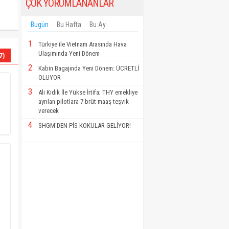
ÇOK YORUMLANANLAR
Bugün
Bu Hafta
Bu Ay
1
Türkiye ile Vietnam Arasında Hava
Ulaşımında Yeni Dönem
7)
2
Kabin Bagajında Yeni Dönem: ÜCRETLİ
OLUYOR
3
Ali Kıdık İle Yükse İrtifa; THY emekliye
ayrılan pilotlara 7 brüt maaş teşvik
verecek
4
SHGM'DEN PİS KOKULAR GELİYOR!