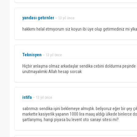
yandası getırnler
~ 13 yıl önce
hakkımı helal etmıyorum siz koyun ibi üye olup getirmediniz mi ylkal
Teknisyen
~ 13 yıl önce
Hiçbir anlaşma olmaz arkadaşlar sendika cebini doldurma peşinde
unutmayalimki Allah hesap sorcak
istifa
~ 13 yıl önce
sabrımızı sendika işini beklemeye almıştık. beliyoruz eğer bir şey çı
markette kasiyerlik yapanın 1000 lira maaş aldığı ülkede binlerce do
şartlarıymış. hangi piyasa bu levent oto sanayi sitesi mi?