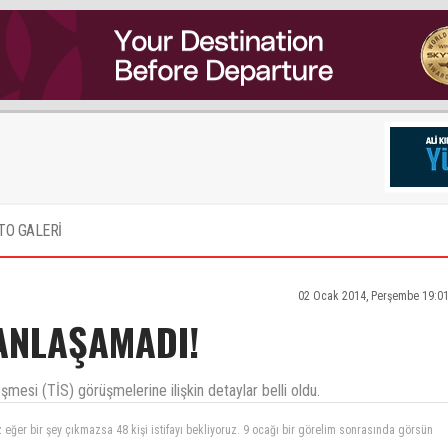
TO GALERİ
02 Ocak 2014, Perşembe 19:01
 ANLAŞAMADI!
esi (TİS) görüşmelerine ilişkin detaylar belli oldu.
lde bizimkidir. 90 günde fasa fiso 30 madde geçmişte son günde dünya kadar önemli