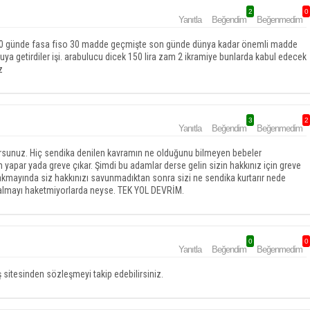
2
0
Yanıtla
Beğendim
Beğenmedim
. 90 günde fasa fiso 30 madde geçmişte son günde dünya kadar önemli madde
uya getirdiler işi. arabulucu dicek 150 lira zam 2 ikramiye bunlarda kabul edecek
z
3
2
Yanıtla
Beğendim
Beğenmedim
orsunuz. Hiç sendika denilen kavramın ne olduğunu bilmeyen bebeler
 yapar yada greve çıkar. Şimdi bu adamlar derse gelin sizin hakkınız için greve
akmayında siz hakkınızı savunmadıktan sonra sizi ne sendika kurtarır nede
e almayı haketmiyorlarda neyse. TEK YOL DEVRİM.
0
0
Yanıtla
Beğendim
Beğenmedim
ş sitesinden sözleşmeyi takip edebilirsiniz.