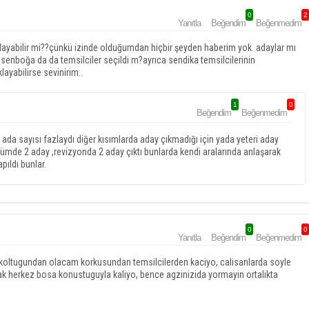
0
2
Yanıtla
Beğendim
Beğenmedim
çıklayabilir mi??çünkü izinde olduğumdan hiçbir şeyden haberim yok. adaylar mı
ve esenboğa da da temsilciler seçildi m?ayrıca sendika temsilcilerinin
layabilirse sevinirim..
1
0
Beğendim
Beğenmedim
a sayısı fazlaydı diğer kısımlarda aday çıkmadığı için yada yeteri aday
lümde 2 aday ,revizyonda 2 aday çıktı bunlarda kendi aralarında anlaşarak
pıldı bunlar.
0
0
Yanıtla
Beğendim
Beğenmedim
r koltugundan olacam korkusundan temsilcilerden kaciyo, calisanlarda soyle
arak herkez bosa konustuguyla kaliyo, bence agzinizida yormayin ortalikta