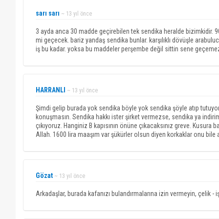
sarı sarı
~ 13 yıl önce
3 ayda anca 30 madde geçirebilen tek sendika heralde bizimkidir
mi geçecek. bariz yandaş sendika bunlar. karşılıklı dövüşle arabuluc
iş bu kadar. yoksa bu maddeler perşembe değil sittin sene geçeme
HARRANLI
~ 13 yıl önce
Şimdi gelip burada yok sendika böyle yok sendika şöyle atıp tutuy
konuşmasın. Sendika hakkı ister şirket vermezse, sendika ya indirim
çıkıyoruz. Hanginiz B kapısının önüne çıkacaksınız greve. Kusura b
Allah. 1600 lira maaşım var şükürler olsun diyen korkaklar onu bil
Gözat
~ 13 yıl önce
Arkadaşlar, burada kafanızı bulandırmalarına izin vermeyin, çelik - i