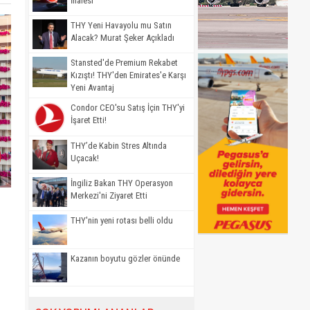
İhalesi
THY Yeni Havayolu mu Satın
Alacak? Murat Şeker Açıkladı
Stansted'de Premium Rekabet
Kızıştı! THY'den Emirates'e Karşı
Yeni Avantaj
Condor CEO'su Satış İçin THY'yi
İşaret Etti!
THY’de Kabin Stres Altında
Uçacak!
İngiliz Bakan THY Operasyon
Merkezi'ni Ziyaret Etti
THY'nin yeni rotası belli oldu
Kazanın boyutu gözler önünde