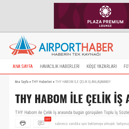
ANA SAYFA
HAVACILIK HABERLERİ
KÖŞE YAZARLARI
FO
Ana Sayfa
»
THY Haberleri
»
THY HABOM İLE ÇELİK İŞ ANLAŞAMADI!
THY HABOM İLE ÇELİK İŞ
THY Habom ile Çelik İş arasında bugün görüşülen Toplu İş Sözleşm
107
3 ayda anca 30 madde geçirebilen tek sendika hera