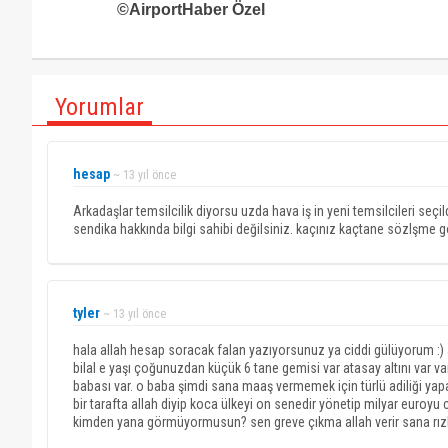
©AirportHaber Özel
Yorumlar
hesap
~ 13 yıl önce
Arkadaşlar temsilcilik diyorsu uzda hava iş in yeni temsilcileri seçi
sendika hakkında bilgi sahibi değilsiniz. kaçınız kaçtane sözlşm
tyler
~ 13 yıl önce
hala allah hesap soracak falan yazıyorsunuz ya ciddi gülüyorum :) al
bilal e yaşı çoğunuzdan küçük 6 tane gemisi var atasay altını var var 
babası var. o baba şimdi sana maaş vermemek için türlü adiliği yapanl
bir tarafta allah diyip koca ülkeyi on senedir yönetip milyar euroyu c
kimden yana görmüyormusun? sen greve çıkma allah verir sana rızkı