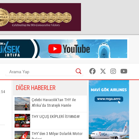
DİĞER HABERLER
:54
Çelebi Havacılık'tan THY ile
Afrika'da Stratejik Hamle
THY UÇUŞ EKİPLERİ İSYANDA!
THY’den 3 Milyar Dolarlık Motor