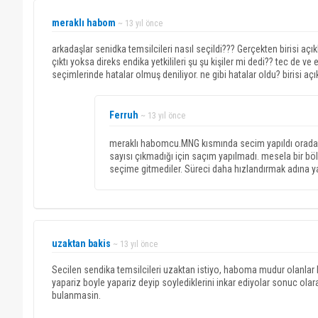
meraklı habom
~ 13 yıl önce
arkadaşlar senidka temsilcileri nasıl seçildi??? Gerçekten birisi a
çıktı yoksa direks endika yetkilileri şu şu kişiler mi dedi?? tec de 
seçimlerinde hatalar olmuş deniliyor. ne gibi hatalar oldu? birisi açık
Ferruh
~ 13 yıl önce
meraklı habomcu.MNG kısmında secim yapıldı orada ad
sayısı çıkmadığı için saçım yapılmadı. mesela bir bö
seçime gitmediler. Süreci daha hızlandırmak adına ya
uzaktan bakis
~ 13 yıl önce
Secilen sendika temsilcileri uzaktan istiyo, haboma mudur olanla
yapariz boyle yapariz deyip soylediklerini inkar ediyolar sonuc ol
bulanmasin.