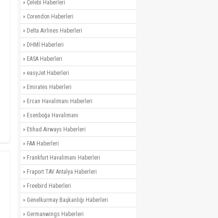
»
Çelebi Haberleri
»
Corendon Haberleri
»
Delta Airlines Haberleri
»
DHMİ Haberleri
»
EASA Haberleri
»
easyJet Haberleri
»
Emirates Haberleri
»
Ercan Havalimanı Haberleri
»
Esenboğa Havalimanı
»
Etihad Airways Haberleri
»
FAA Haberleri
»
Frankfurt Havalimanı Haberleri
»
Fraport TAV Antalya Haberleri
»
Freebird Haberleri
»
Genelkurmay Başkanlığı Haberleri
»
Germanwings Haberleri