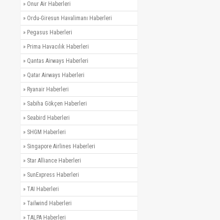
»
Onur Air Haberleri
»
Ordu-Giresun Havalimanı Haberleri
»
Pegasus Haberleri
»
Prima Havacılık Haberleri
»
Qantas Airways Haberleri
»
Qatar Airways Haberleri
»
Ryanair Haberleri
»
Sabiha Gökçen Haberleri
»
Seabird Haberleri
»
SHGM Haberleri
»
Singapore Airlines Haberleri
»
Star Alliance Haberleri
»
SunExpress Haberleri
»
TAI Haberleri
»
Tailwind Haberleri
»
TALPA Haberleri