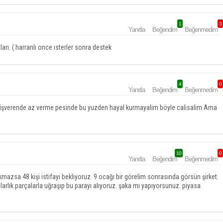
1
3
Yanıtla
Beğendim
Beğenmedim
arı. ( harranlı once ısterler sonra destek
4
0
Yanıtla
Beğendim
Beğenmedim
 işverende az verme pesinde bu yuzden hayal kurmayalim böyle calisalim Ama
10
0
Yanıtla
Beğendim
Beğenmedim
kmazsa 48 kişi istifayı bekliyoruz. 9 ocağı bir görelim sonrasında görsün şirket.
larlık parçalarla uğraşıp bu parayı alıyoruz. şaka mı yapıyorsunuz. piyasa