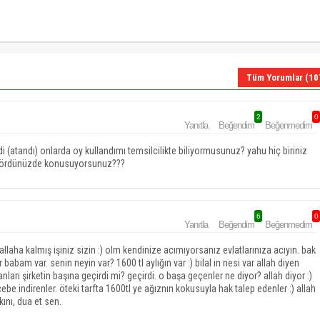
Tüm Yorumlar (10
2
0
Yanıtla
Beğendim
Beğenmedim
ldi (atandı) onlarda oy kullandımı temsilcilikte biliyormusunuz? yahu hiç biriniz
e gördünüzde konusuyorsunuz???
6
0
Yanıtla
Beğendim
Beğenmedim
laha kalmış işiniz sizin :) olm kendinize acımıyorsanız evlatlarınıza acıyın. bak
babam var. senin neyin var? 1600 tl aylığın var :) bilal in nesi var allah diyen
arı şirketin başına geçirdi mi? geçirdi. o başa geçenler ne diyor? allah diyor :)
ebe indirenler. öteki tarfta 1600tl ye ağıznın kokusuyla hak talep edenler :) allah
nı, dua et sen.