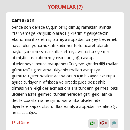
YORUMLAR (7)
camaroth
bence son derece uygun bir iş olmuş ramazan ayında
iftar yemeğe karşıklık olarak ilişikilerimiz gelişecektir.
ekonomisi iflas etmiş bitmiş avrupadan bir şey beklemek
hayal olur. yönümüz afrikadır her türlü ticaret olarak
başka şansımız yoktur. iflas etmiş avrupa türkiye için
bitmiştir. ihracatımızn yarısından çoğu avrupa
ülkelerineydi ayrıca avrupanın türkiyeye gönderdiği mallar
gümrüksüz girer ama trkiyenin malları avrupaya
gümrüklü girer nasıldır acaba onun için hikayedir avrupa..
ayrıca türkiyenin afrikada ve ortadoğuda söz sahibi
olması yeni elçilikler açması oralara türklerin gelmesi bazı
ülkelerin işine gelmedi türkler nereden çıktı geldi afrika
dediler..bazılarına ne işimiz var afrika ülkelerinde
diyenlere kapak olsun.. iflas etmilş avrupadan ne alacağız
ne satacağız..
13 yıl önce
0
0