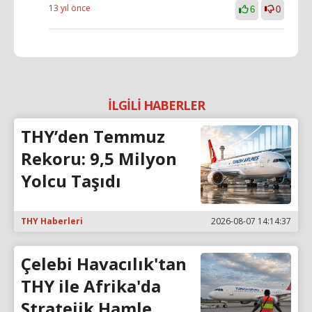
13 yıl önce
6
0
İLGİLİ HABERLER
THY’den Temmuz
Rekoru: 9,5 Milyon
Yolcu Taşıdı
THY Haberleri
2026-08-07 14:14:37
Çelebi Havacılık'tan
THY ile Afrika'da
Stratejik Hamle