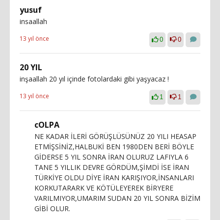
yusuf
insaallah
13 yıl önce
0
0
20 YIL
inşaallah 20 yıl içinde fotolardaki gibi yaşyacaz !
13 yıl önce
1
1
cOLPA
NE KADAR İLERİ GÖRÜŞLÜSÜNÜZ 20 YILI HEASAP
ETMİŞSİNİZ,HALBUKİ BEN 1980DEN BERİ BÖYLE
GİDERSE 5 YIL SONRA İRAN OLURUZ LAFIYLA 6
TANE 5 YILLIK DEVRE GÖRDÜM,ŞİMDİ İSE İRAN
TÜRKİYE OLDU DİYE İRAN KARIŞIYOR,İNSANLARI
KORKUTARARK VE KÖTÜLEYEREK BİRYERE
VARILMIYOR,UMARIM SUDAN 20 YIL SONRA BİZİM
GİBİ OLUR.