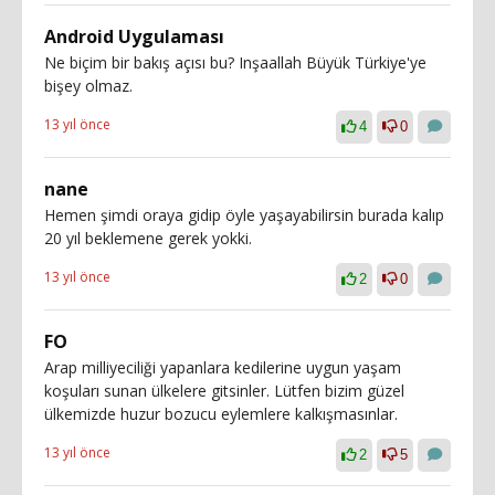
Android Uygulaması
Ne biçim bir bakış açısı bu? Inşaallah Büyük Türkiye'ye
bişey olmaz.
13 yıl önce
4
0
nane
Hemen şimdi oraya gidip öyle yaşayabilirsin burada kalıp
20 yıl beklemene gerek yokki.
13 yıl önce
2
0
FO
Arap milliyeciliği yapanlara kedilerine uygun yaşam
koşuları sunan ülkelere gitsinler. Lütfen bizim güzel
ülkemizde huzur bozucu eylemlere kalkışmasınlar.
13 yıl önce
2
5