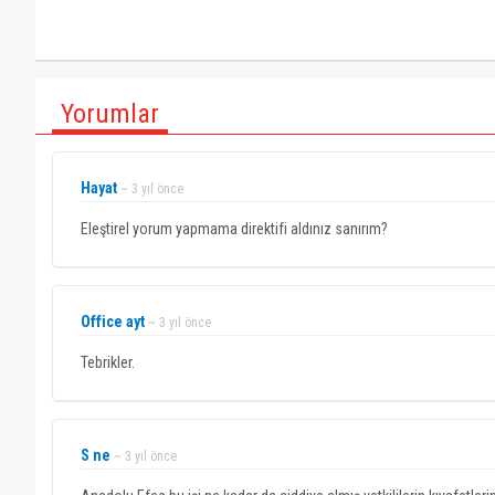
Yorumlar
Hayat
~ 3 yıl önce
Eleştirel yorum yapmama direktifi aldınız sanırım?
Office ayt
~ 3 yıl önce
Tebrikler.
S ne
~ 3 yıl önce