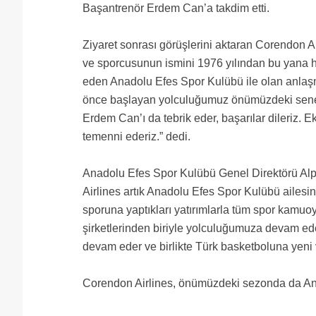
Başantrenör Erdem Can’a takdim etti.
Ziyaret sonrası görüşlerini aktaran Corendon A
ve sporcusunun ismini 1976 yılından bu yana h
eden Anadolu Efes Spor Kulübü ile olan anlaş
önce başlayan yolculuğumuz önümüzdeki sene
Erdem Can’ı da tebrik eder, başarılar dileriz. E
temenni ederiz.” dedi.
Anadolu Efes Spor Kulübü Genel Direktörü Alpe
Airlines artık Anadolu Efes Spor Kulübü ailesi
sporuna yaptıkları yatırımlarla tüm spor kamuo
şirketlerinden biriyle yolculuğumuza devam ede
devam eder ve birlikte Türk basketboluna yeni v
Corendon Airlines, önümüzdeki sezonda da Ana