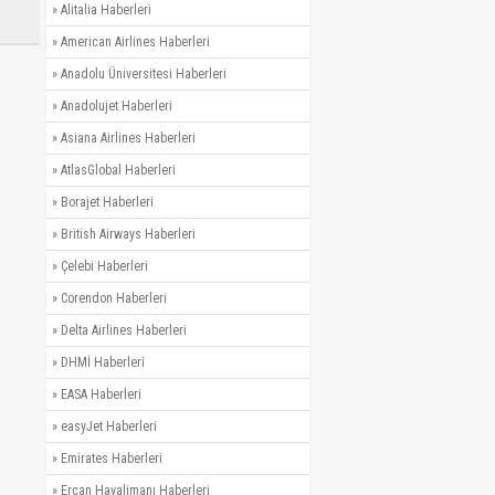
»
Alitalia Haberleri
»
American Airlines Haberleri
»
Anadolu Üniversitesi Haberleri
»
Anadolujet Haberleri
»
Asiana Airlines Haberleri
»
AtlasGlobal Haberleri
»
Borajet Haberleri
»
British Airways Haberleri
»
Çelebi Haberleri
»
Corendon Haberleri
»
Delta Airlines Haberleri
»
DHMİ Haberleri
»
EASA Haberleri
»
easyJet Haberleri
»
Emirates Haberleri
»
Ercan Havalimanı Haberleri