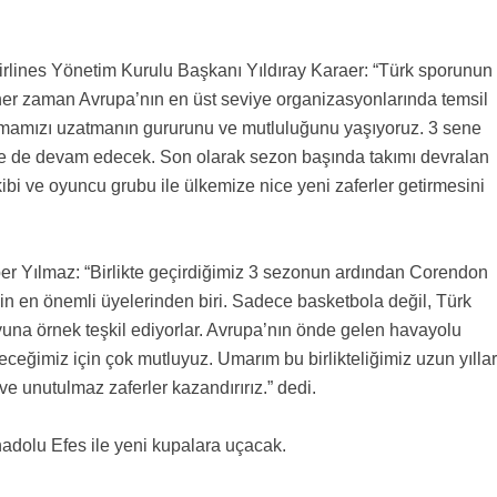
irlines Yönetim Kurulu Başkanı Yıldıray Karaer: “Türk sporunun
er zaman Avrupa’nın en üst seviye organizasyonlarında temsil
mamızı uzatmanın gururunu ve mutluluğunu yaşıyoruz. 3 sene
 de devam edecek. Son olarak sezon başında takımı devralan
kibi ve oyuncu grubu ile ülkemize nice yeni zaferler getirmesini
r Yılmaz: “Birlikte geçirdiğimiz 3 sezonun ardından Corendon
nin en önemli üyelerinden biri. Sadece basketbola değil, Türk
yuna örnek teşkil ediyorlar. Avrupa’nın önde gelen havayolu
ceğimiz için çok mutluyuz. Umarım bu birlikteliğimiz uzun yıllar
e unutulmaz zaferler kazandırırız.” dedi.
dolu Efes ile yeni kupalara uçacak.