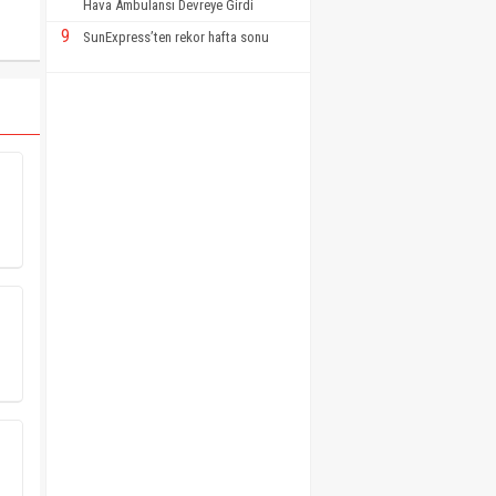
Hava Ambulansı Devreye Girdi
9
SunExpress’ten rekor hafta sonu