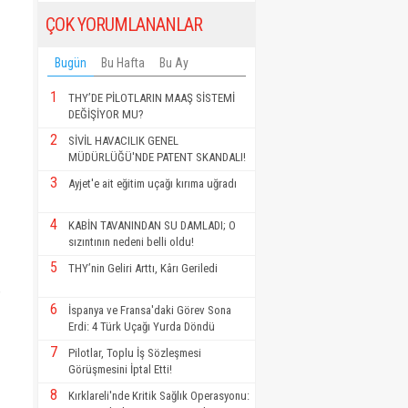
ÇOK YORUMLANANLAR
Bugün
Bu Hafta
Bu Ay
1
THY’DE PİLOTLARIN MAAŞ SİSTEMİ
DEĞİŞİYOR MU?
2
SİVİL HAVACILIK GENEL
MÜDÜRLÜĞÜ'NDE PATENT SKANDALI!
3
Ayjet'e ait eğitim uçağı kırıma uğradı
4
KABİN TAVANINDAN SU DAMLADI; O
sızıntının nedeni belli oldu!
5
THY’nin Geliri Arttı, Kârı Geriledi
6
İspanya ve Fransa'daki Görev Sona
Erdi: 4 Türk Uçağı Yurda Döndü
7
Pilotlar, Toplu İş Sözleşmesi
Görüşmesini İptal Etti!
8
Kırklareli'nde Kritik Sağlık Operasyonu: