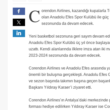
Eleştirel yorum yapmama direktifi aldınız sanırım?
C
orendon Airlines, kazandığı kupalarla 
olan Anadolu Efes Spor Kulübü ile güç 
sezonunda da devam edecek.
Yeni basketbol sezonuna geri sayım devam ed
Anadolu Efes Spor Kulübü üç yıl önce başlaya
uzattı. Kendi alanlarında ilklere imza atan iki 
2023-2024 sezonunda da devam edecek.
Corendon Airlines ve Anadolu Efes arasında yap
önemli bir buluşma gerçekleşti. Anadolu Efes 
ve sezon başında takımın başına geçen başarı
Başkanı Yıldıray Karaer’i ziyaret etti.
Corendon Airlines’ın Antalya’daki merkezinde g
forması hediye edilirken Yıldıray Karaer ise C