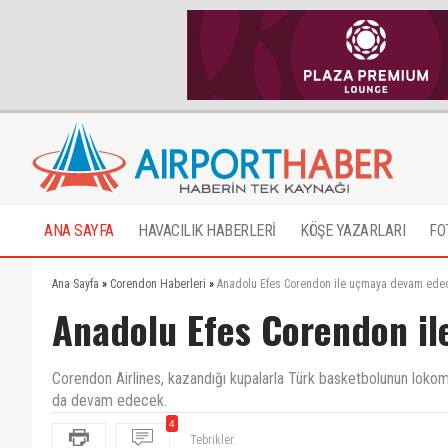
ANA SAYFA
HAVACILIK HABERLERİ
KÖŞE YAZARLARI
FO
Ana Sayfa
»
Corendon Haberleri
»
Anadolu Efes Corendon ile uçmaya devam ede
Anadolu Efes Corendon i
Corendon Airlines, kazandığı kupalarla Türk basketbolunun loko
da devam edecek.
Tebrikler.
4
Anadolu Efes bu işi ne kadar da ciddiye almış yetkilil