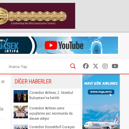
DİĞER HABERLER
2:42
Corendon Airlines, 2. İstanbul
Buluşması'na katıldı
Corendon Airlines umre
da
uçuşlarına yaz sezonunda da
devam ediyor
Corendon Düsseldorf-Curaçao