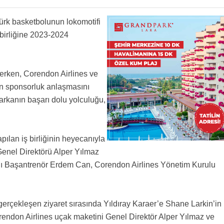
Türk basketbolunun lokomotifi
birliğine 2023-2024
erken, Corendon Airlines ve
n sponsorluk anlaşmasını
markanın başarı dolu yolculuğu,
ılan iş birliğinin heyecanıyla
Genel Direktörü Alper Yılmaz
lı Başantrenör Erdem Can, Corendon Airlines Yönetim Kurulu
erçekleşen ziyaret sırasında Yıldıray Karaer’e Shane Larkin’in
orendon Airlines uçak maketini Genel Direktör Alper Yılmaz ve