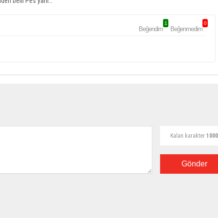
inden belli Pes yani…
1
0
Beğendim
Beğenmedim
Kalan karakter
1000
Gönder