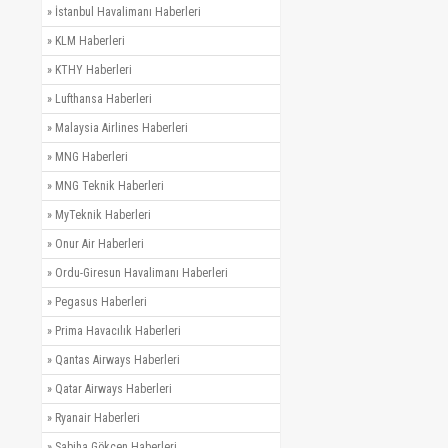
»
İstanbul Havalimanı Haberleri
»
KLM Haberleri
»
KTHY Haberleri
»
Lufthansa Haberleri
»
Malaysia Airlines Haberleri
»
MNG Haberleri
»
MNG Teknik Haberleri
»
MyTeknik Haberleri
»
Onur Air Haberleri
»
Ordu-Giresun Havalimanı Haberleri
»
Pegasus Haberleri
»
Prima Havacılık Haberleri
»
Qantas Airways Haberleri
»
Qatar Airways Haberleri
»
Ryanair Haberleri
»
Sabiha Gökçen Haberleri