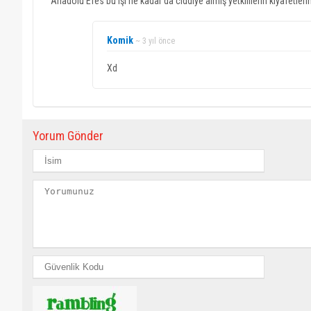
Anadolu Efes bu işi ne kadar da ciddiye almış yetkililerin kıyafetler
Komik
~ 3 yıl önce
Xd
Yorum Gönder