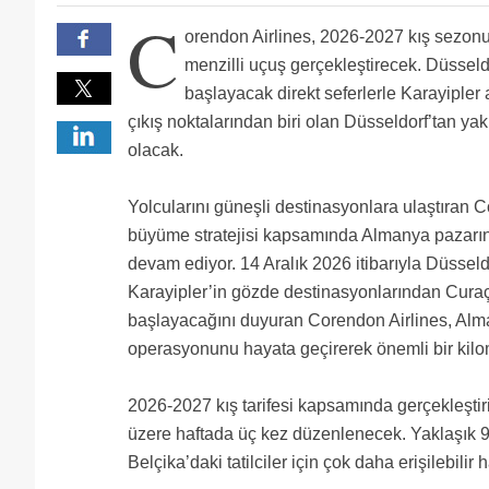
C
orendon Airlines, 2026-2027 kış sezon
menzilli uçuş gerçekleştirecek. Düssel
başlayacak direkt seferlerle Karayipler 
çıkış noktalarından biri olan Düsseldorf’tan yakl
olacak.
Yolcularını güneşli destinasyonlara ulaştıran C
büyüme stratejisi kapsamında Almanya pazarın
devam ediyor. 14 Aralık 2026 itibarıyla Düsseld
Karayipler’in gözde destinasyonlarından Curaç
başlayacağını duyuran Corendon Airlines, Alman
operasyonunu hayata geçirerek önemli bir kilom
2026-2027 kış tarifesi kapsamında gerçekleştir
üzere haftada üç kez düzenlenecek. Yaklaşık 9
Belçika’daki tatilciler için çok daha erişilebilir