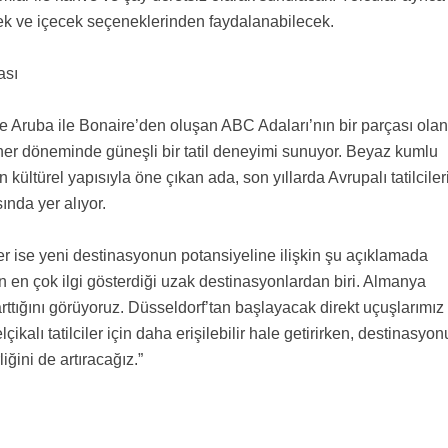
k ve içecek seçeneklerinden faydalanabilecek.
ası
 Aruba ile Bonaire’den oluşan ABC Adaları’nın bir parçası olan
 her döneminde güneşli bir tatil deneyimi sunuyor. Beyaz kumlu
n kültürel yapısıyla öne çıkan ada, son yıllarda Avrupalı tatilciler
ında yer alıyor.
r ise yeni destinasyonun potansiyeline ilişkin şu açıklamada
in en çok ilgi gösterdiği uzak destinasyonlardan biri. Almanya
l arttığını görüyoruz. Düsseldorf’tan başlayacak direkt uçuşlarımız
alı tatilciler için daha erişilebilir hale getirirken, destinasyo
iğini de artıracağız.”