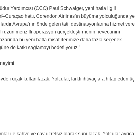
dür Yardımcısı (CCO) Paul Schwaiger, yeni hatla ilgili
rf–Curaçao hattı, Corendon Airlines’ın büyüme yolculuğunda ye
llardır Avrupa’nın önde gelen tatil destinasyonlarına hizmet ver
ışlı uzun menzilli operasyon gerçekleştirmenin heyecanını
arında bu yeni hatla misafirlerimize daha fazla seçenek
üne de katkı sağlamayı hedefliyoruz.”
eneyimi
vdeli uçak kullanılacak. Yolcular, farklı ihtiyaçlara hitap eden üç
ramlar ile kahve ve çay ücretsiz olarak sunulacak. Yolcular ayrıca