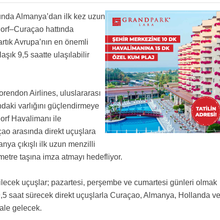
unda Almanya’dan ilk kez uzun
dorf–Curaçao hattında
artık Avrupa’nın en önemli
aşık 9,5 saatte ulaşılabilir
orendon Airlines, uluslararası
daki varlığını güçlendirmeye
orf Havalimanı ile
ao arasında direkt uçuşlara
ya çıkışlı ilk uzun menzilli
etre taşına imza atmayı hedefliyor.
ilecek uçuşlar; pazartesi, perşembe ve cumartesi günleri olmak
,5 saat sürecek direkt uçuşlarla Curaçao, Almanya, Hollanda v
 hale gelecek.