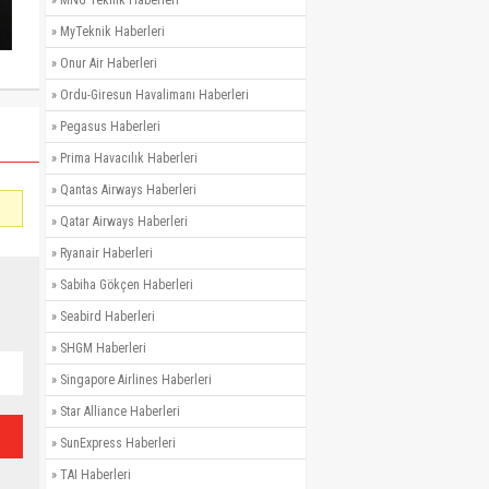
»
MNG Teknik Haberleri
»
MyTeknik Haberleri
»
Onur Air Haberleri
»
Ordu-Giresun Havalimanı Haberleri
»
Pegasus Haberleri
»
Prima Havacılık Haberleri
»
Qantas Airways Haberleri
»
Qatar Airways Haberleri
»
Ryanair Haberleri
»
Sabiha Gökçen Haberleri
»
Seabird Haberleri
»
SHGM Haberleri
»
Singapore Airlines Haberleri
»
Star Alliance Haberleri
»
SunExpress Haberleri
»
TAI Haberleri