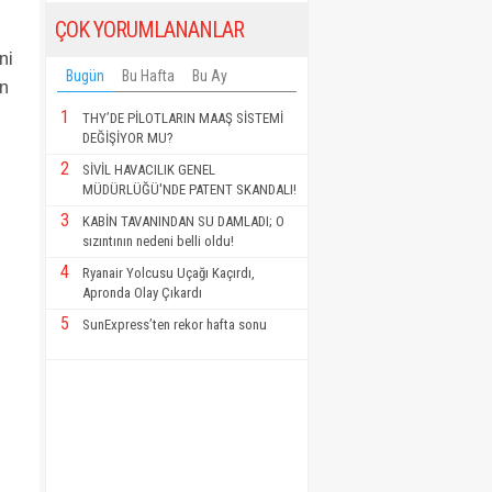
ÇOK YORUMLANANLAR
ni
Bugün
Bu Hafta
Bu Ay
en
1
THY’DE PİLOTLARIN MAAŞ SİSTEMİ
DEĞİŞİYOR MU?
2
SİVİL HAVACILIK GENEL
MÜDÜRLÜĞÜ'NDE PATENT SKANDALI!
3
KABİN TAVANINDAN SU DAMLADI; O
sızıntının nedeni belli oldu!
4
Ryanair Yolcusu Uçağı Kaçırdı,
Apronda Olay Çıkardı
5
SunExpress’ten rekor hafta sonu