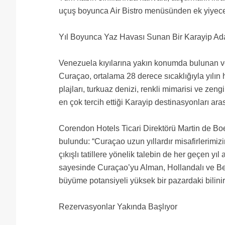
uçuş boyunca Air Bistro menüsünden ek yiyece
Yıl Boyunca Yaz Havası Sunan Bir Karayip Ad
Venezuela kıyılarına yakın konumda bulunan ve
Curaçao, ortalama 28 derece sıcaklığıyla yılın
plajları, turkuaz denizi, renkli mimarisi ve zengi
en çok tercih ettiği Karayip destinasyonları aras
Corendon Hotels Ticari Direktörü Martin de Boe
bulundu: “Curaçao uzun yıllardır misafirlerimiz
çıkışlı tatillere yönelik talebin de her geçen yı
sayesinde Curaçao’yu Alman, Hollandalı ve Belçik
büyüme potansiyeli yüksek bir pazardaki bilinirl
Rezervasyonlar Yakında Başlıyor