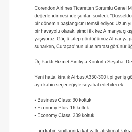
Corendon Airlines Ticaretten Sorumlu Genel Mü
değerlendirmesinde şunları söyledi: “Düsseldo
bir dönemin başlangıcını temsil ediyor. Uzun yı
bir havayolu olarak, şimdi ilk kez Almanya çık
yaşıyoruz. Güçlü talep gördüğümüz Almanya paz
sunarken, Curaçao’nun uluslararası görünürlüğ
Üç Farklı Hizmet Sınıfıyla Konforlu Seyahat D
Yeni hatta, kiralık Airbus A330-300 tipi geniş gö
ayrı kabin seçeneğiyle seyahat edebilecek:
• Business Class: 30 koltuk
• Economy Plus: 16 koltuk
• Economy Class: 239 koltuk
Tüm kabin sınıflarında kahvaltı, atıştırmalık ik