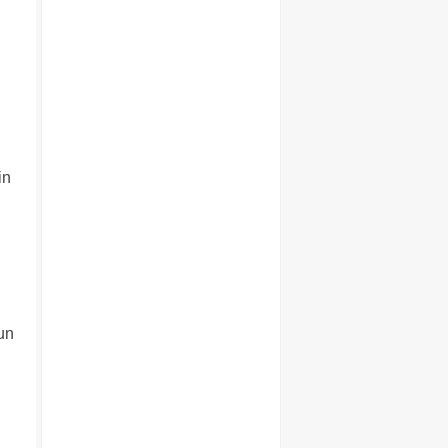
in
nun