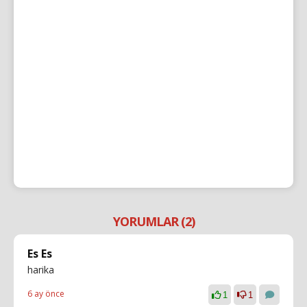
YORUMLAR (2)
Es Es
harika
6 ay önce
1
1