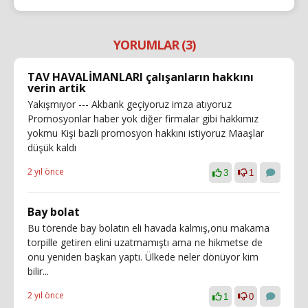
YORUMLAR (3)
TAV HAVALİMANLARI çalışanların hakkını
verin artik
Yakışmıyor --- Akbank geçiyoruz imza atıyoruz
Promosyonlar haber yok diğer firmalar gibi hakkımız
yokmu Kişi bazli promosyon hakkını istiyoruz Maaşlar
düşük kaldı
2 yıl önce
3
1
Bay bolat
Bu törende bay bolatın eli havada kalmış,onu makama
torpille getiren elini uzatmamıştı ama ne hikmetse de
onu yeniden başkan yaptı. Ülkede neler dönüyor kim
bilir...
2 yıl önce
1
0