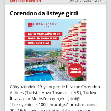
Corendon Haberleri
19 Haziran 2023 / 12:27
Corendon da listeye girdi
Gökyüzündeki 19. yılını geride bırakan Corendon
Airlines (Turistik Hava Taşımacılık A.Ş.), Türkiye
İhracatçılar Meclisi’nin gerçekleştirdiği
“Türkiye’nin İlk 1000 İhracatçısı” araştırmasının
2022 listesinde en çok hizmet ihracatı yapan