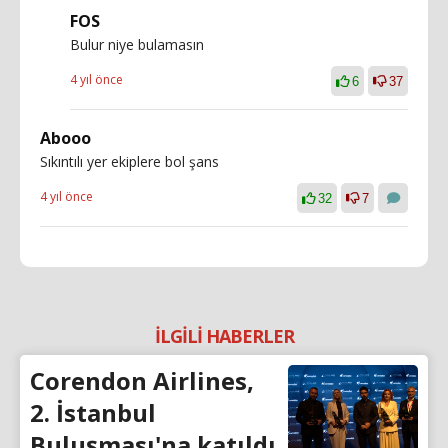
FOS
Bulur niye bulamasın
4 yıl önce
6
37
Abooo
Sıkıntılı yer ekiplere bol şans
4 yıl önce
32
7
İLGİLİ HABERLER
Corendon Airlines,
2. İstanbul
Buluşması'na katıldı