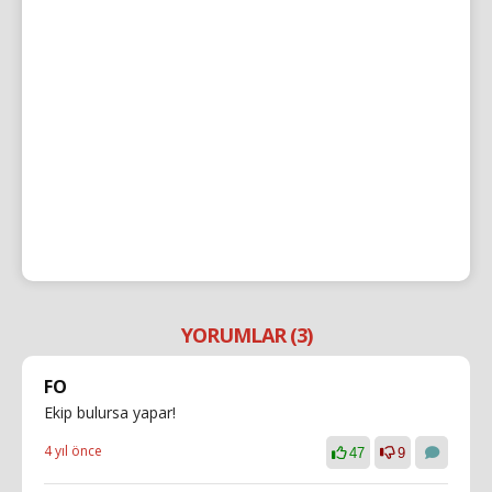
YORUMLAR (3)
FO
Ekip bulursa yapar!
4 yıl önce
47
9