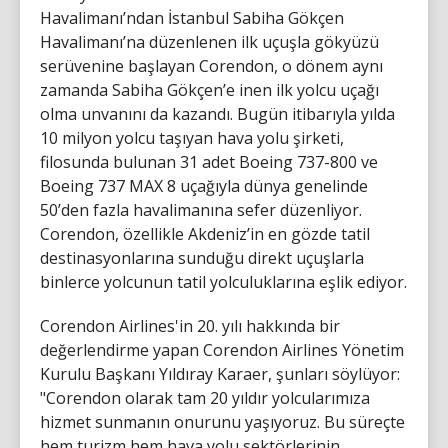
Havalimanı’ndan İstanbul Sabiha Gökçen
Havalimanı’na düzenlenen ilk uçuşla gökyüzü
serüvenine başlayan Corendon, o dönem aynı
zamanda Sabiha Gökçen’e inen ilk yolcu uçağı
olma unvanını da kazandı. Bugün itibarıyla yılda
10 milyon yolcu taşıyan hava yolu şirketi,
filosunda bulunan 31 adet Boeing 737-800 ve
Boeing 737 MAX 8 uçağıyla dünya genelinde
50’den fazla havalimanına sefer düzenliyor.
Corendon, özellikle Akdeniz’in en gözde tatil
destinasyonlarına sunduğu direkt uçuşlarla
binlerce yolcunun tatil yolculuklarına eşlik ediyor.
Corendon Airlines'in 20. yılı hakkında bir
değerlendirme yapan Corendon Airlines Yönetim
Kurulu Başkanı Yıldıray Karaer, şunları söylüyor:
"Corendon olarak tam 20 yıldır yolcularımıza
hizmet sunmanın onurunu yaşıyoruz. Bu süreçte
hem turizm hem hava yolu sektörlerinin