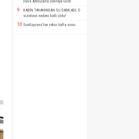
Hava Ambulansı Devreye Girdi
9
KABİN TAVANINDAN SU DAMLADI; O
sızıntının nedeni belli oldu!
10
SunExpress’ten rekor hafta sonu