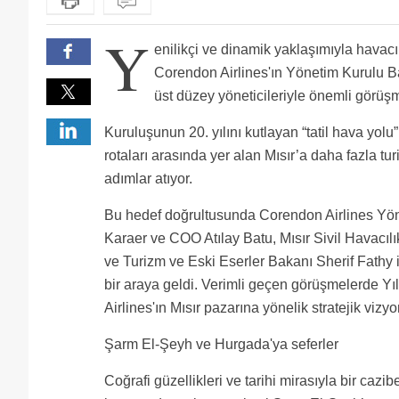
Y
enilikçi ve dinamik yaklaşımıyla havacı
Corendon Airlines'ın Yönetim Kurulu Ba
üst düzey yöneticileriyle önemli görüşm
Kuruluşunun 20. yılını kutlayan “tatil hava yolu”
rotaları arasında yer alan Mısır’a daha fazla tu
adımlar atıyor.
Bu hedef doğrultusunda Corendon Airlines Yön
Karaer ve COO Atılay Batu, Mısır Sivil Havacı
ve Turizm ve Eski Eserler Bakanı Sherif Fathy i
bir araya geldi. Verimli geçen görüşmelerde Yı
Airlines'ın Mısır pazarına yönelik stratejik viz
Şarm El-Şeyh ve Hurgada'ya seferler
Coğrafi güzellikleri ve tarihi mirasıyla bir ca