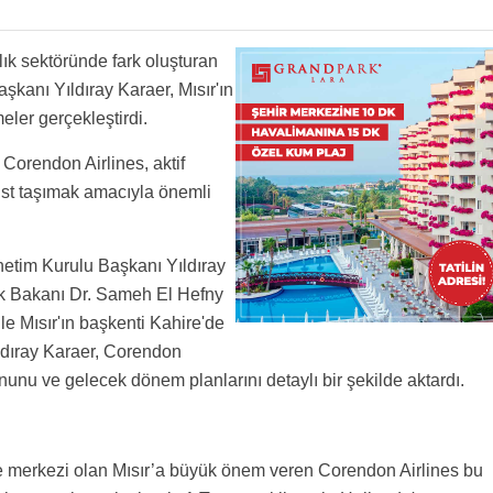
lık sektöründe fark oluşturan
şkanı Yıldıray Karaer, Mısır'ın
eler gerçekleştirdi.
 Corendon Airlines, aktif
rist taşımak amacıyla önemli
etim Kurulu Başkanı Yıldıray
lık Bakanı Dr. Sameh El Hefny
le Mısır'ın başkenti Kahire'de
ldıray Karaer, Corendon
yonunu ve gelecek dönem planlarını detaylı bir şekilde aktardı.
zibe merkezi olan Mısır’a büyük önem veren Corendon Airlines bu