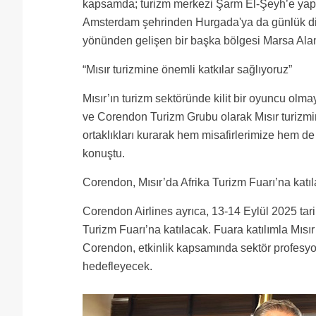
kapsamda; turizm merkezi Şarm El-Şeyh’e yapıl
Amsterdam şehrinden Hurgada'ya da günlük dire
yönünden gelişen bir başka bölgesi Marsa Alam
“Mısır turizmine önemli katkılar sağlıyoruz”
Mısır’ın turizm sektöründe kilit bir oyuncu olma
ve Corendon Turizm Grubu olarak Mısır turizm
ortaklıkları kurarak hem misafirlerimize hem 
konuştu.
Corendon, Mısır’da Afrika Turizm Fuarı’na katı
Corendon Airlines ayrıca, 13-14 Eylül 2025 tar
Turizm Fuarı’na katılacak. Fuara katılımla Mısı
Corendon, etkinlik kapsamında sektör profesyonel
hedefleyecek.