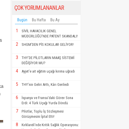
ÇOK YORUMLANANLAR
Bugün
Bu Hafta
Bu Ay
1
SİVİL HAVACILIK GENEL
MÜDÜRLÜĞÜ'NDE PATENT SKANDALI!
es
2
SHGM'DEN PİS KOKULAR GELİYOR!
3
THY’DE PİLOTLARIN MAAŞ SİSTEMİ
DEĞİŞİYOR MU?
4
Ayjet'e ait eğitim uçağı kırıma uğradı
5
THY’nin Geliri Arttı, Kârı Geriledi
ka
n
6
İspanya ve Fransa'daki Görev Sona
Erdi: 4 Türk Uçağı Yurda Döndü
7
Pilotlar, Toplu İş Sözleşmesi
Görüşmesini İptal Etti!
8
Kırklareli'nde Kritik Sağlık Operasyonu: