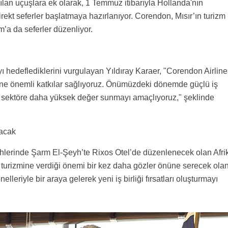
an uçuşlara ek olarak, 1 Temmuz itibarıyla Hollanda'nın
kt seferler başlatmaya hazırlanıyor. Corendon, Mısır’ın turizm
’a da seferler düzenliyor.
yı hedeflediklerini vurgulayan Yıldıray Karaer, "Corendon Airlin
ine önemli katkılar sağlıyoruz. Önümüzdeki dönemde güçlü iş
de sektöre daha yüksek değer sunmayı amaçlıyoruz," şeklinde
lacak
ihlerinde Şarm El-Şeyh’te Rixos Otel’de düzenlenecek olan Afri
r turizmine verdiği önemi bir kez daha gözler önüne serecek ola
leriyle bir araya gelerek yeni iş birliği fırsatları oluşturmayı