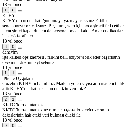
13 yıl önce
1
0
KTHY
KTHY nin neden battığını buraya yazmayacaksınız. Gidip
sendikanıza soracaksınız. Beş kuruş zam için koca şirketi feda ettiler.
Hem şirket kapandı hem de personel ortada kaldı. Ama sendikacılar
hala eskisi gibiler.
13 yıl önce
3
0
deneyim
işte kaliteli ops kadrosu . farkını belli ediyor tebrik eder başarıların
devamını dilerim. ayt selamlar
13 yıl önce
1
1
iPhone Uygulaması
Güzelim KTHY'nı batırdınız. Madem yolcu sayısı arttı madem trafik
arttı KTHY'nın batmasına neden izin verdiniz?
13 yıl önce
2
1
KKTC 'kimse tutamaz
KKTC 'kimse tutamaz ne rum ne başkası bu devlet ve onun
değerlerinin hak ettiği yeri bulması dileği ile.
13 yıl önce
0
0