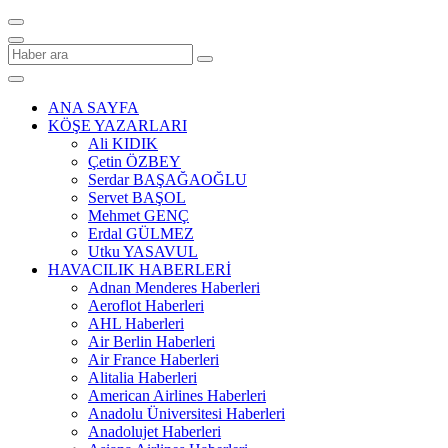
ANA SAYFA
KÖŞE YAZARLARI
Ali KIDIK
Çetin ÖZBEY
Serdar BAŞAĞAOĞLU
Servet BAŞOL
Mehmet GENÇ
Erdal GÜLMEZ
Utku YASAVUL
HAVACILIK HABERLERİ
Adnan Menderes Haberleri
Aeroflot Haberleri
AHL Haberleri
Air Berlin Haberleri
Air France Haberleri
Alitalia Haberleri
American Airlines Haberleri
Anadolu Üniversitesi Haberleri
Anadolujet Haberleri