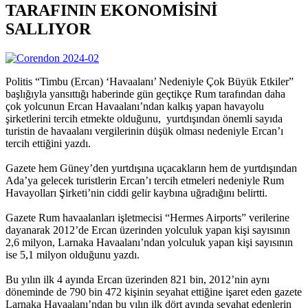
TARAFININ EKONOMİSİNİ
SALLIYOR
Politis “Timbu (Ercan) ‘Havaalanı’ Nedeniyle Çok Büyük Etkiler”
başlığıyla yansıttığı haberinde gün geçtikçe Rum tarafından daha
çok yolcunun Ercan Havaalanı’ndan kalkış yapan havayolu
şirketlerini tercih etmekte olduğunu, yurtdışından önemli sayıda
turistin de havaalanı vergilerinin düşük olması nedeniyle Ercan’ı
tercih ettiğini yazdı.
Gazete hem Güney’den yurtdışına uçacakların hem de yurtdışından
Ada’ya gelecek turistlerin Ercan’ı tercih etmeleri nedeniyle Rum
Havayolları Şirketi’nin ciddi gelir kaybına uğradığını belirtti.
Gazete Rum havaalanları işletmecisi “Hermes Airports” verilerine
dayanarak 2012’de Ercan üzerinden yolculuk yapan kişi sayısının
2,6 milyon, Larnaka Havaalanı’ndan yolculuk yapan kişi sayısının
ise 5,1 milyon olduğunu yazdı.
Bu yılın ilk 4 ayında Ercan üzerinden 821 bin, 2012’nin aynı
döneminde de 790 bin 472 kişinin seyahat ettiğine işaret eden gazete
Larnaka Havaalanı’ndan bu yılın ilk dört ayında seyahat edenlerin