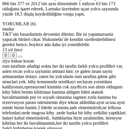
866 bin 377 ve 2012’nin aynı döneminde 1 milyon 63 bin 173
olduğuna işaret ederek, Larnaka üzerinden uçan yolcu sayısında
yüzde 18,5 düşüş kaydedildiğine vurgu yaptı.
YORUMLAR (6)
mudur
T&T`nin basarilarinin devamini dilerim. Bir isi yapamazsaniz
yapacak birileri cikar. Hukumetin`de kendini ozellestirebilmesi
gerekir bence, boylece ada daha iyi yonetilebilir.
13 yıl önce
0
0
ziya trakan kozan
rum tarafinin atladigi nokta her iki tarafin farkli yolcu profilleri var,
aslen ercan yolcu sayisinin artmasi kktc ye giden insan sayisi
artmasindan dolayi. zaten bu yolcularin rum tarafina gitme gibi
amaclari yok. kthy konusunda sendikayi suclayan yorumlara
katiliyorum,operasyonel kismida cok zayifti.en son almis oldugum
kthy bileti benim kibiristan hanima aldigim bileti ataturk
havalimaninda pnr ve soyadi olmasina ragmen zorla hanima bu
rezervasyon parasi odenmemis diye tekrar aldirdilar.ayni ucusa ayni
isimle bizim hanim 2 biletle ucmustu,iade etmemislerdi,ne lefkosa
telefonlari,nede magosa kthy ,nede baska bir kthy yetkilisi yaptiklari
hatayi kabul etmemislerdi.. battiklarina hicte uzulmedim. herneyse
kibrista her iki havalimaninin,her iki tarafin yolcu profilleri
farkli,birbirlerine kostek olmuyor.