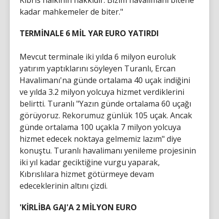
Kıbrıs halkının hakkıdır. Bizim havalimanı bitene
kadar mahkemeler de biter."
TERMİNALE 6 MİL YAR EURO YATIRDI
Mevcut terminale iki yılda 6 milyon euroluk
yatırım yaptıklarını söyleyen Turanlı, Ercan
Havalimanı'na günde ortalama 40 uçak indiğini
ve yılda 3.2 milyon yolcuya hizmet verdiklerini
belirtti. Turanlı "Yazın günde ortalama 60 uçağı
görüyoruz. Rekorumuz günlük 105 uçak. Ancak
günde ortalama 100 uçakla 7 milyon yolcuya
hizmet edecek noktaya gelmemiz lazım" diye
konuştu. Turanlı havalimanı yenileme projesinin
iki yıl kadar geciktiğine vurgu yaparak,
Kıbrıslılara hizmet götürmeye devam
edeceklerinin altını çizdi.
'KİRLİBA GAJ'A 2 MİLYON EURO