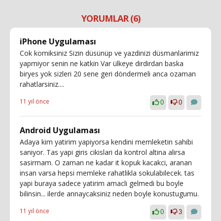
YORUMLAR (6)
iPhone Uygulaması
Cok komiksiniz Sizin düsünüp ve yazdinizi düsmanlarimiz
yapmiyor senin ne katkin Var ülkeye dirdirdan baska
biryes yok sizleri 20 sene geri döndermeli anca ozaman
rahatlarsiniz....
11 yıl önce
0
0
Android Uygulaması
Adaya kim yatirim yapiyorsa kendini memleketin sahibi
saniyor. Tas yapi giris cikislari da kontrol altina alirsa
sasirmam. O zaman ne kadar it kopuk kacakci, aranan
insan varsa hepsi memleke rahatlikla sokulabilecek. tas
yapi buraya sadece yatirim amacli gelmedi bu boyle
bilinsin... ilerde annaycaksiniz neden boyle konustugumu.
11 yıl önce
0
3