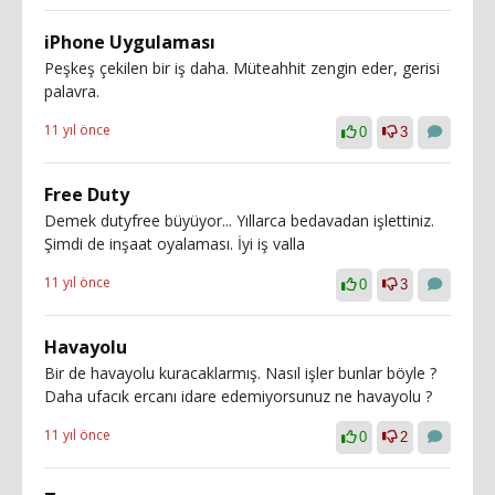
iPhone Uygulaması
Peşkeş çekilen bir iş daha. Müteahhit zengin eder, gerisi
palavra.
11 yıl önce
0
3
Free Duty
Demek dutyfree büyüyor... Yıllarca bedavadan işlettiniz.
Şimdi de inşaat oyalaması. İyi iş valla
11 yıl önce
0
3
Havayolu
Bir de havayolu kuracaklarmış. Nasıl işler bunlar böyle ?
Daha ufacık ercanı idare edemiyorsunuz ne havayolu ?
11 yıl önce
0
2