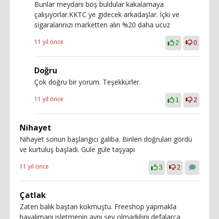
Bunlar meydanı boş buldular kakalamaya
çalışıyorlar.KKTC ye gidecek arkadaşlar. İçki ve
sigaralarınızı marketten alın %20 daha ucuz
11 yıl önce
2
0
Doğru
Çok doğru bir yorum. Teşekkürler.
11 yıl önce
1
2
Nihayet
Nihayet sonun başlangıcı galiba. Birileri doğruları gördü
ve kurtuluş başladı. Güle güle taşyapı
11 yıl önce
3
2
Çatlak
Zaten balık baştan kokmuştu. Freeshop yapmakla
havalimanı işletmenin aynı şey olmadığını defalarca