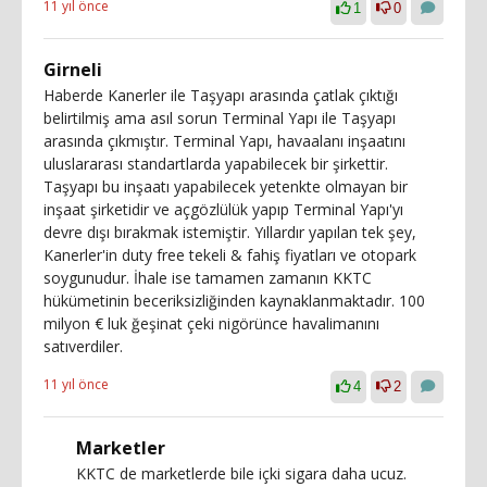
11 yıl önce
1
0
Girneli
Haberde Kanerler ile Taşyapı arasında çatlak çıktığı
belirtilmiş ama asıl sorun Terminal Yapı ile Taşyapı
arasında çıkmıştır. Terminal Yapı, havaalanı inşaatını
uluslararası standartlarda yapabilecek bir şirkettir.
Taşyapı bu inşaatı yapabilecek yetenkte olmayan bir
inşaat şirketidir ve açgözlülük yapıp Terminal Yapı'yı
devre dışı bırakmak istemiştir. Yıllardır yapılan tek şey,
Kanerler'in duty free tekeli & fahiş fiyatları ve otopark
soygunudur. İhale ise tamamen zamanın KKTC
hükümetinin beceriksizliğinden kaynaklanmaktadır. 100
milyon € luk ğeşinat çeki nigörünce havalimanını
satıverdiler.
11 yıl önce
4
2
Marketler
KKTC de marketlerde bile içki sigara daha ucuz.