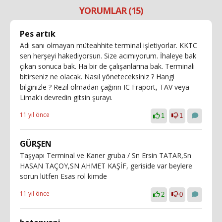
YORUMLAR (15)
Pes artık
Adı sanı olmayan müteahhite terminal işletiyorlar. KKTC
sen herşeyi hakediyorsun. Size acımıyorum. İhaleye bak
çıkan sonuca bak. Ha bir de çalışanlarına bak. Terminali
bitirseniz ne olacak. Nasıl yöneteceksiniz ? Hangi
bilginizle ? Rezil olmadan çağırın IC Fraport, TAV veya
Limak'ı devredin gitsin şurayı.
11 yıl önce
1
1
GÜRŞEN
Taşyapı Terminal ve Kaner gruba / Sn Ersin TATAR,Sn
HASAN TAÇOY,SN AHMET KAŞİF, geriside var beylere
sorun lütfen Esas rol kimde
11 yıl önce
2
0