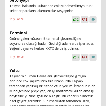
betonyapi
Tasyapi hakkinda Dubaidede cok iyi bahsedilmiyo, turk
sirketler paralarini alamamislar tasyapidan
11 yıl önce
2
1
Terminal
Önüne gelen müteahhit terminal işletmeciliğine
soyunursa olacağı budur. Getirdiği adamlarda içler acısı.
Yeğeni dayısı vs herkes KKTC de bir iş bulmuş
11 yıl önce
3
1
Yolcu
Taşyapı'nın Ercan Havaalanı işletmeciliğine girdiğini
görünce çok şaşırmıştım zira Istanbul'da Taşyapı
tarafından yapılmış bir sitede oturuyorum. İstanbul'un en
iyi bölgesinde proje yap, en iyi malzemeyi kullan ama işi
böylesine yüzüne gözüne bulaştır. Bu kadar iş bilmezlik
özel gayret gerektirir. Kurumsallıktan tamamen uzak,
Karadenizli mahalle müteahiti mantığı ile iş yapan bir