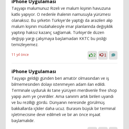
iPhone Uygulaması
Taşyapı malumunuz Rizeli ve malum kişinin havuzuna
katkı yapıyor. O nedenle ihalenin namusuyla yürümesi
olanaksız. Bu şirketin Türkiye'de yaptığı da arazileri alıp
malum kişinin müdahalesiyle imar planlarında değişiklik
yaptırıp haksız kazanç sağlamak. Türkiye'de düzen
değişip yargı çalışmaya başlamadan KKTC bu pisliği
temizleyemez.
11 yıl önce
2
1
iPhone Uygulaması
Taşyapı geldiği günden beri amatör olmasından ve iş
bilmemesinden dolayı istenmeyen adam ilan edildi.
Terminale uyduruk iki tane yürüyen merdivenle free shop
yapıp avm ye çevirdiler. Ama sanırım artık birileri uyandı
ve bu rezilliği gördü. Dünyanın neresinde görülmüş
bakkallarda içkiler daha ucuz. Burasını büyük bir terminal
işletmecisine devir edilmeli ve bir an önce inşaat
başlamalıdır.